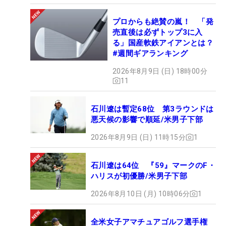
プロからも絶賛の嵐！ 「発
売直後は必ずトップ3に入
る」国産軟鉄アイアンとは？
#週間ギアランキング
2026年8月9日 (日) 18時00分
11
石川遼は暫定68位 第3ラウンドは
悪天候の影響で順延/米男子下部
2026年8月9日 (日) 11時15分
1
石川遼は64位 『59』マークのF・
ハリスが初優勝/米男子下部
2026年8月10日 (月) 10時06分
1
全米女子アマチュアゴルフ選手権