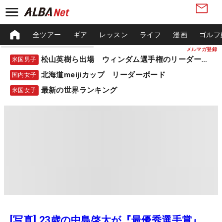
全ツアー
ギア
レッスン
ライフ
漫画
ゴルフ
メルマガ登録
松山英樹ら出場 ウィンダム選手権のリーダーボード
米国男子
北海道meijiカップ リーダーボード
国内女子
最新の世界ランキング
米国女子
[写真] 23歳の中島啓太が『最優秀選手賞』