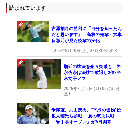
読まれています
吉澤柚月の勝利に「自分を知ったん
だと思います」 高校の先輩・六車
日那乃が見た後輩の変化
2026年8月10日 (月) 07時30分
18
順延の準決を楽々突破も 岩
永杏奈は決勝で敗退し2位/全
米女子アマ
2026年8月10日 (月) 06時39分
1
米澤蓮、丸山茂樹、“平成の怪物”松
坂大輔氏ら参戦 夏の東北決戦
「岩手県オープン」が8日開幕