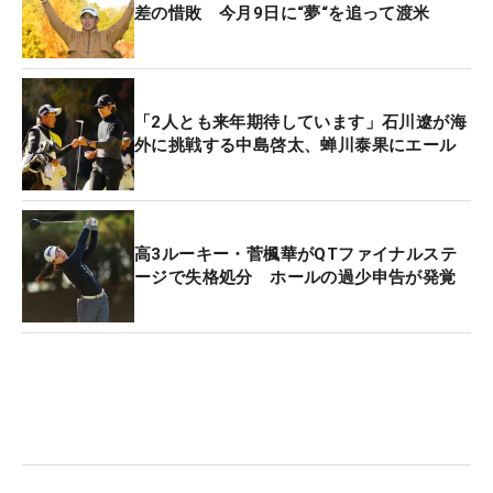
差の惜敗 今月9日に“夢“を追って渡米
「2人とも来年期待しています」石川遼が海
外に挑戦する中島啓太、蝉川泰果にエール
高3ルーキー・菅楓華がQTファイナルステ
ージで失格処分 ホールの過少申告が発覚