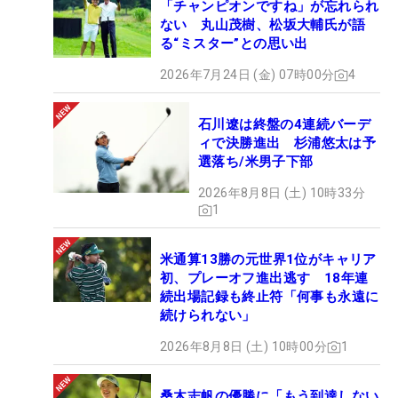
「チャンピオンですね」が忘れられ
ない 丸山茂樹、松坂大輔氏が語
る“ミスター”との思い出
2026年7月24日 (金) 07時00分
4
石川遼は終盤の4連続バーデ
ィで決勝進出 杉浦悠太は予
選落ち/米男子下部
2026年8月8日 (土) 10時33分
1
米通算13勝の元世界1位がキャリア
初、プレーオフ進出逃す 18年連
続出場記録も終止符「何事も永遠に
続けられない」
2026年8月8日 (土) 10時00分
1
桑木志帆の優勝に「もう到達しない