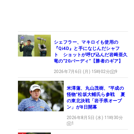
シェフラー、マキロイも使用の
『Qi4D』と手になじんだシャフ
ト ショットが呼び込んだ岩﨑亜久
竜の“20バーディ”【勝者のギア】
2026年7月6日 (月) 15時02分
9
米澤蓮、丸山茂樹、“平成の
怪物”松坂大輔氏ら参戦 夏
の東北決戦「岩手県オープ
ン」が8日開幕
2026年8月5日 (水) 11時30分
1