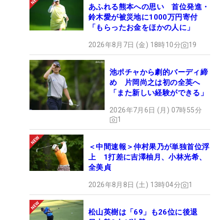
あふれる熊本への思い 首位発進・
鈴木愛が被災地に1000万円寄付
「もらったお金をほかの人に」
2026年8月7日 (金) 18時10分
19
池ポチャから劇的バーディ締
め 片岡尚之は初の全英へ
「また新しい経験ができる」
2026年7月6日 (月) 07時55分
1
＜中間速報＞仲村果乃が単独首位浮
上 1打差に吉澤柚月、小林光希、
全美貞
2026年8月8日 (土) 13時04分
1
松山英樹は「69」も26位に後退