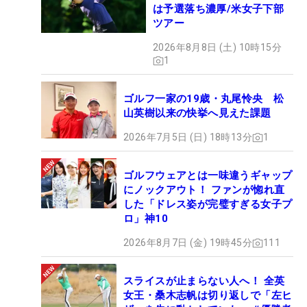
は予選落ち濃厚/米女子下部
ツアー
2026年8月8日 (土) 10時15分
1
ゴルフ一家の19歳・丸尾怜央 松
山英樹以来の快挙へ見えた課題
2026年7月5日 (日) 18時13分
1
ゴルフウェアとは一味違うギャップ
にノックアウト！ ファンが惚れ直
した「ドレス姿が完璧すぎる女子プ
ロ」神10
2026年8月7日 (金) 19時45分
111
スライスが止まらない人へ！ 全英
女王・桑木志帆は切り返しで「左ヒ