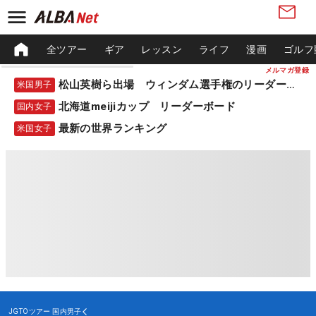
全ツアー
ギア
レッスン
ライフ
漫画
ゴルフ
メルマガ登録
松山英樹ら出場 ウィンダム選手権のリーダーボード
米国男子
北海道meijiカップ リーダーボード
国内女子
最新の世界ランキング
米国女子
JGTOツアー
国内男子