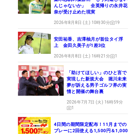
んじゃないか」 全英帰りの永井花
奈が受け止めた現実
2026年8月8日 (土) 10時30分
19
安田祐香、吉澤柚月が首位タイ浮
上 金田久美子が1差3位
2026年8月8日 (土) 16時21分
1
「助けてほしい」のひと言で
実現した新規大会 堀川未来
夢が訴える男子ゴルフ界の実
情と開催の舞台裏
2026年7月7日 (火) 16時59分
1
4日間の期間限定配布！11月までの
プレーに2回使える1,500円＆1,000