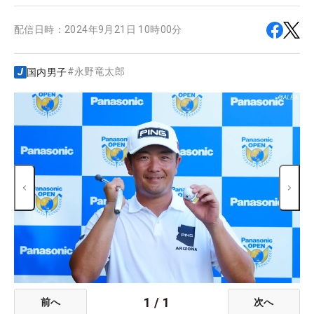
配信日時：
2024年9月21日 10時00分
#
永野竜太郎
国内男子
1
/
1
前へ
次へ