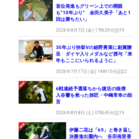
首位発進もグリーン上での開眼
も“10年ぶり” 金田久美子「あと1
回は勝ちたい」
2026年8月7日 (金) 17時29分
19
35年ぶり快挙Vの細野勇策に副賞贈
呈 ダイヤ入りメダルなど授与「来
年もここにいられるように」
2026年7月17日 (金) 14時15分
22
6戦連続予選落ちから復活の狼煙
入谷響を救った師匠・中嶋常幸の助
言
2026年8月8日 (土) 07時45分
19
伊藤二花は「69」と巻き返し
決勝進出圏内へ 谷田侑里香