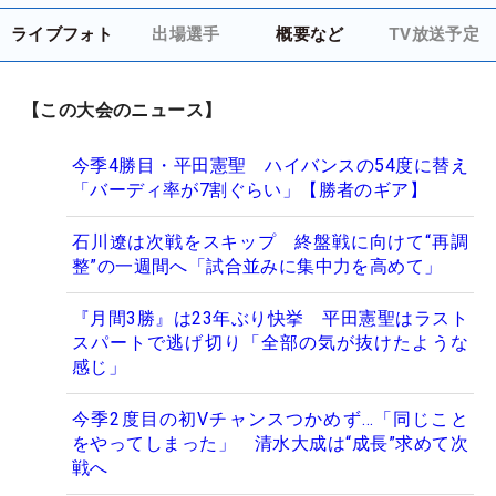
ライブフォト
出場選手
概要など
TV放送予定
【この大会のニュース】
今季4勝目・平田憲聖 ハイバンスの54度に替え
「バーディ率が7割ぐらい」【勝者のギア】
石川遼は次戦をスキップ 終盤戦に向けて“再調
整”の一週間へ「試合並みに集中力を高めて」
『月間3勝』は23年ぶり快挙 平田憲聖はラスト
スパートで逃げ切り「全部の気が抜けたような
感じ」
今季2度目の初Vチャンスつかめず…「同じこと
をやってしまった」 清水大成は“成長”求めて次
戦へ