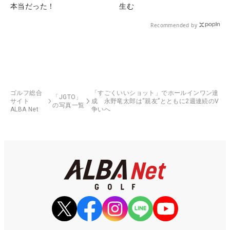
本当だった！
生む
Recommended by
ゴルフ総合
「すごくいいショット」でホールインワン達
「JGTO」
サイト
成 永野竜太郎は“親友”とともに2週連続のV
の写真一覧
ALBA Net
争いへ