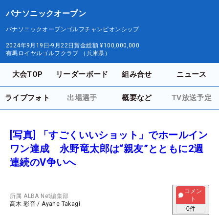
パナソニックオープン
パナソニックオープンゴルフチャンピオンシップ
2024年9月19日-9月22日
賞金総額
¥100,000,000
有馬ロイヤルゴルフクラブ （兵庫県）
大会TOP
リーダーボード
組み合せ
ニュース
ライブフォト
出場選手
概要など
TV放送予定
[写真] 「すごくいいショット」でホールイン
ワン達成 永野竜太郎は“親友”とともに2週
連続のV争いへ
コメン
所属
ALBA Net編集部
ト
高木 彩音
/
Ayane Takagi
0
件