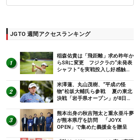
JGTO 週間アクセスランキング
稲森佑貴は「飛距離」求め昨年か
1
らSRに変更 フジクラの“未発表
シャフト”を実戦投入し好感触
「つかまえにいける」【男子ツア
ーのヒトネタ！】
米澤蓮、丸山茂樹、“平成の怪
2
物”松坂大輔氏ら参戦 夏の東北
決戦「岩手県オープン」が8日開
幕
熊本出身の秋吉翔太と重永亜斗夢
3
が熊本県庁を訪問 「JOYX
OPEN」で集めた義援金を贈呈