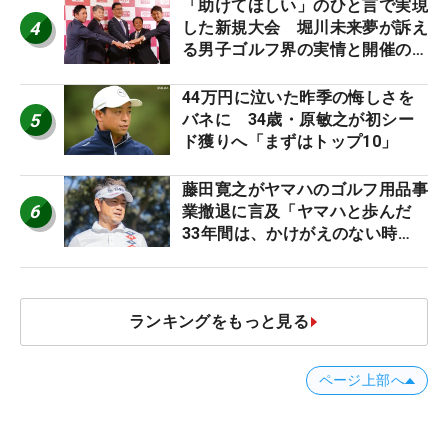
「助けてほしい」のひと言で実現
4
した新規大会 堀川未来夢が訴え
る男子ゴルフ界の実情と開催の舞
台裏
44万円に泣いた昨季の悔しさを
5
バネに 34歳・原敏之が初シー
ド獲りへ「まずはトップ10」
藤田寛之がヤマハのゴルフ用品事
6
業撤退に言及「ヤマハと歩んだ
33年間は、かけがえのない時
間」
ランキングをもっと見る
ページ上部へ