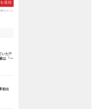
いた!?
駿は「一
季初出