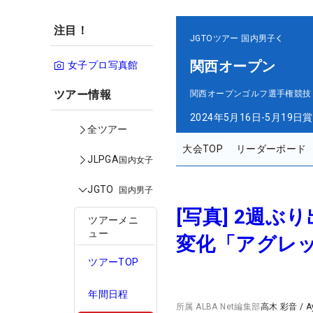
注目！
JGTOツアー
国内男子
関西オープン
女子プロ写真館
ツアー情報
関西オープンゴルフ選手権競技
2024年5月16日-5月19日
賞
全ツアー
大会TOP
リーダーボード
JLPGA
国内女子
JGTO
国内男子
[写真] 2週
ツアーメニ
ュー
変化「アグレ
ツアーTOP
年間日程
所属
ALBA Net編集部
高木 彩音
/
A