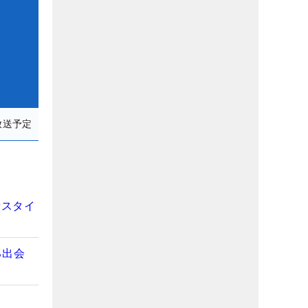
放送予定
新スタイ
る出会
間