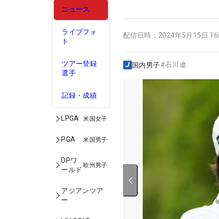
ニュース
ライブフォ
配信日時：
2024年5月15日 1
ト
ツアー登録
#
石川遼
国内男子
選手
記録・成績
LPGA
米国女子
PGA
米国男子
DPワ
欧州男子
ールド
アジアンツア
ー