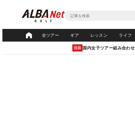
全ツアー
ギア
レッスン
ライフ
国内女子ツアー組み合わせ
注目