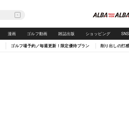
漫画
ゴルフ動画
雑誌出版
ショッピング
SN
ゴルフ場予約／毎週更新！限定優待プラン
削り出しの打