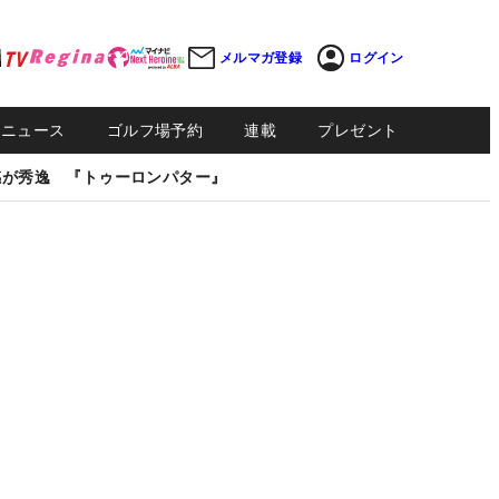
メルマガ登録
ログイン
Sニュース
ゴルフ場予約
連載
プレゼント
感が秀逸 『トゥーロンパター』