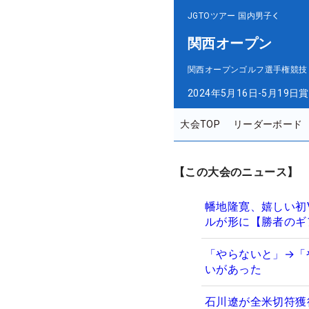
JGTOツアー
国内男子
関西オープン
関西オープンゴルフ選手権競技
2024年5月16日-5月19日
賞
大会TOP
リーダーボード
【この大会のニュース】
幡地隆寛、嬉しい初
ルが形に【勝者のギ
「やらないと」→「
いがあった
石川遼が全米切符獲