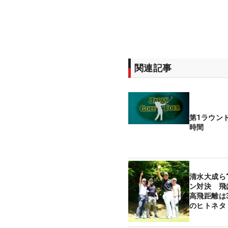
関連記事
第1ラウン
時間
清水大成ら
ン対決 飛
高飛距離は
のヒトネタ