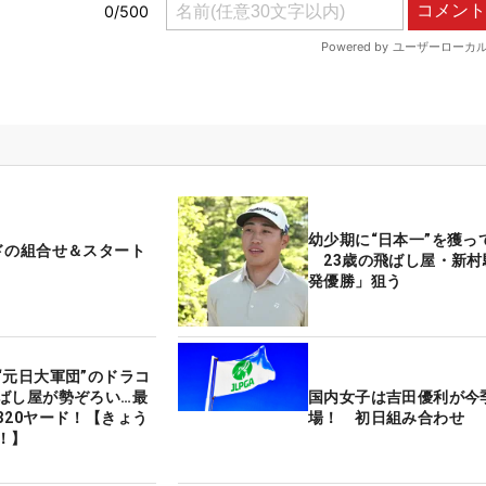
幼少期に“日本一”を獲って
ドの組合せ＆スタート
23歳の飛ばし屋・新村
発優勝」狙う
“元日大軍団”のドラコ
ばし屋が勢ぞろい…最
国内女子は吉田優利が今
320ヤード！【きょう
場！ 初日組み合わせ
！】