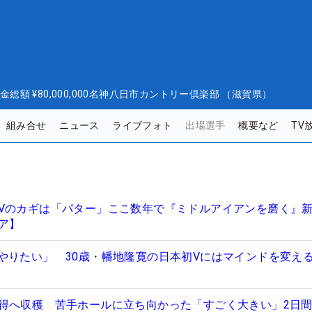
金総額
¥80,000,000
名神八日市カントリー倶楽部 （滋賀県）
組み合せ
ニュース
ライブフォト
出場選手
概要など
TV
Vのカギは「パター」ここ数年で『ミドルアイアンを磨く』
ア】
やりたい」 30歳・幡地隆寛の日本初Vにはマインドを変え
得へ収穫 苦手ホールに立ち向かった「すごく大きい」2日