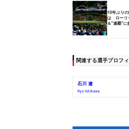
10年ぶり
は ローリ
＆“連覇”に
関連する選手プロフィ
石川 遼
Ryo Ishikawa