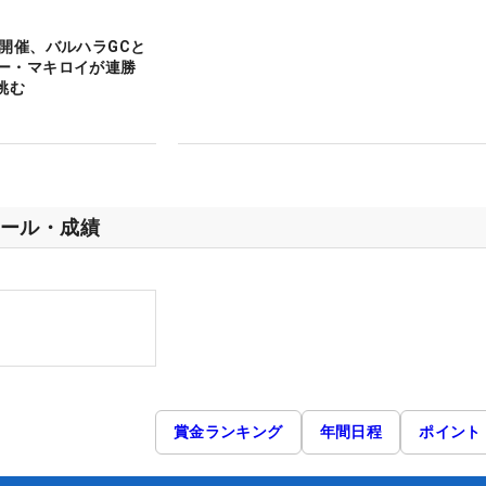
の開催、バルハラGCと
ー・マキロイが連勝
挑む
ール・成績
賞金ランキング
年間日程
ポイント