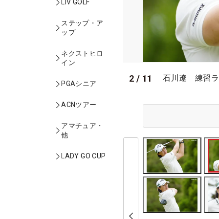
LIV GOLF
ステップ・ア
ップ
ネクストヒロ
イン
2
/
11
石川遼 練習ラ
PGAシニア
ACNツアー
アマチュア・
他
LADY GO CUP