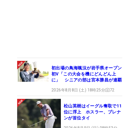
初出場の鳥海颯汰が岩手県オープン
初V「この大会を機にどんどん上
に」 シニアの部は宮本勝昌が連覇
2026年8月8日 (土) 18時25分
72
松山英樹はイーグル奪取で11
位に浮上 ホスラー、ブレナ
ンが首位タイ
2026年8月9日 (日) 08時53分