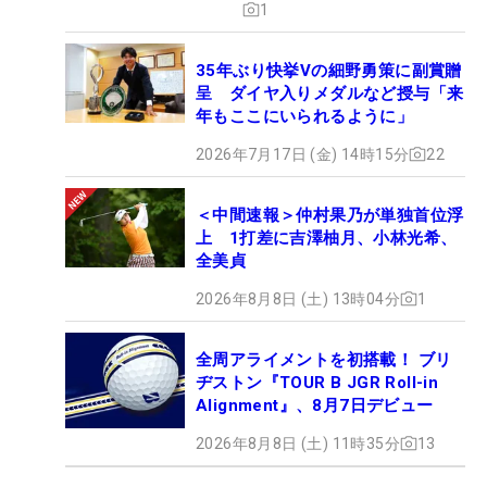
1
35年ぶり快挙Vの細野勇策に副賞贈
呈 ダイヤ入りメダルなど授与「来
年もここにいられるように」
2026年7月17日 (金) 14時15分
22
＜中間速報＞仲村果乃が単独首位浮
上 1打差に吉澤柚月、小林光希、
全美貞
2026年8月8日 (土) 13時04分
1
全周アライメントを初搭載！ ブリ
ヂストン『TOUR B JGR Roll-in
Alignment』、8月7日デビュー
2026年8月8日 (土) 11時35分
13