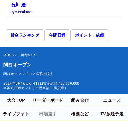
石川 遼
Ryo Ishikawa
賞金ランキング
年間日程
ポイント・成績
JGTOツアー
国内男子
関西オープン
関西オープンゴルフ選手権競技
2024年5月16日-5月19日
賞金総額
¥80,000,000
名神八日市カントリー倶楽部 （滋賀県）
大会TOP
リーダーボード
組み合せ
ニュース
ライブフォト
出場選手
概要など
TV放送予定