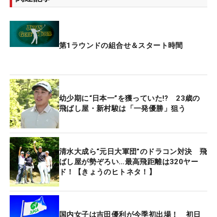
第1ラウンドの組合せ＆スタート時間
幼少期に“日本一”を獲っていた!? 23歳の
飛ばし屋・新村駿は「一発優勝」狙う
清水大成ら“元日大軍団”のドラコン対決 飛
ばし屋が勢ぞろい…最高飛距離は320ヤー
ド！【きょうのヒトネタ！】
国内女子は吉田優利が今季初出場！ 初日