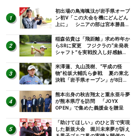
初出場の鳥海颯汰が岩手県オープ
1
ン初V「この大会を機にどんどん
上に」 シニアの部は宮本勝昌が
連覇
稲森佑貴は「飛距離」求め昨年か
2
らSRに変更 フジクラの“未発表
シャフト”を実戦投入し好感触
「つかまえにいける」【男子ツア
ーのヒトネタ！】
米澤蓮、丸山茂樹、“平成の怪
3
物”松坂大輔氏ら参戦 夏の東北
決戦「岩手県オープン」が8日開
幕
熊本出身の秋吉翔太と重永亜斗夢
4
が熊本県庁を訪問 「JOYX
OPEN」で集めた義援金を贈呈
「助けてほしい」のひと言で実現
5
した新規大会 堀川未来夢が訴え
る男子ゴルフ界の実情と開催の舞