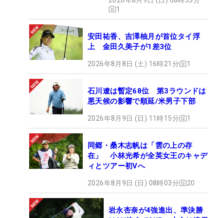
1
安田祐香、吉澤柚月が首位タイ浮
上 金田久美子が1差3位
2026年8月8日 (土) 16時21分
1
石川遼は暫定68位 第3ラウンドは
悪天候の影響で順延/米男子下部
2026年8月9日 (日) 11時15分
1
同郷・桑木志帆は「雲の上の存
在」 小林光希が全英女王のキャデ
ィとツアー初Vへ
2026年8月9日 (日) 08時03分
20
岩永杏奈が4強進出、準決勝