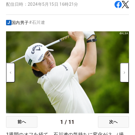
配信日時：
2024年5月15日 16時21分
#
石川遼
国内男子
1
/
11
前へ
次へ
1週間のオフを経て、石川遼の気持ちに変化が？ （撮