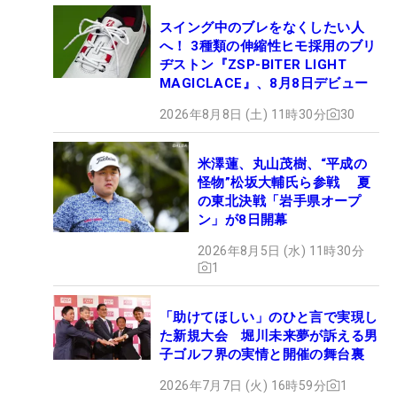
スイング中のブレをなくしたい人
へ！ 3種類の伸縮性ヒモ採用のブリ
ヂストン『ZSP-BITER LIGHT
MAGICLACE』、8月8日デビュー
2026年8月8日 (土) 11時30分
30
米澤蓮、丸山茂樹、“平成の
怪物”松坂大輔氏ら参戦 夏
の東北決戦「岩手県オープ
ン」が8日開幕
2026年8月5日 (水) 11時30分
1
「助けてほしい」のひと言で実現し
た新規大会 堀川未来夢が訴える男
子ゴルフ界の実情と開催の舞台裏
2026年7月7日 (火) 16時59分
1