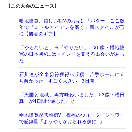
【この大会のニュース】
幡地隆寛、嬉しい初Vのカギは「パター」ここ数
年で『ミドルアイアンを磨く』新スタイルが形
に【勝者のギア】
「やらないと」→「やりたい」 30歳・幡地隆
寛の日本初Vにはマインドを変える出会いがあっ
た
石川遼が全米切符獲得へ収穫 苦手ホールに立
ち向かった「すごく大きい」2日間
「天国と地獄、両方味わいました」52歳・横田
真一が4日間で感じたこと
幡地隆寛が悲願初V 祝福のウォーターシャワー
で感無量「ようやくかけられる側に…」