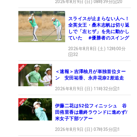
2026年8月9日 (日) 08時39分
20
スライスが止まらない人へ！
全英女王・桑木志帆は切り返
しで「左ヒザ」を先に動かし
ていた #優勝者のスイング
2026年8月8日 (土) 12時00分
32
＜速報＞吉澤柚月が単独首位ター
ン 安田祐香、永井花奈2差追走
2026年8月9日 (日) 11時32分
1
伊藤二花は52位フィニッシュ 谷
田侑里香は最終ラウンドに進めず/
米女子下部ツアー
2026年8月9日 (日) 07時35分
1