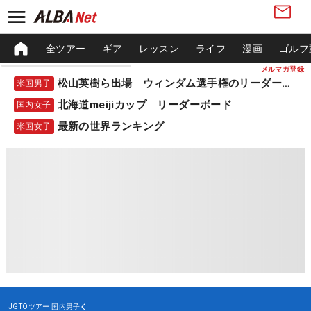
全ツアー
ギア
レッスン
ライフ
漫画
ゴルフ
メルマガ登録
松山英樹ら出場 ウィンダム選手権のリーダーボード
米国男子
北海道meijiカップ リーダーボード
国内女子
最新の世界ランキング
米国女子
JGTOツアー
国内男子