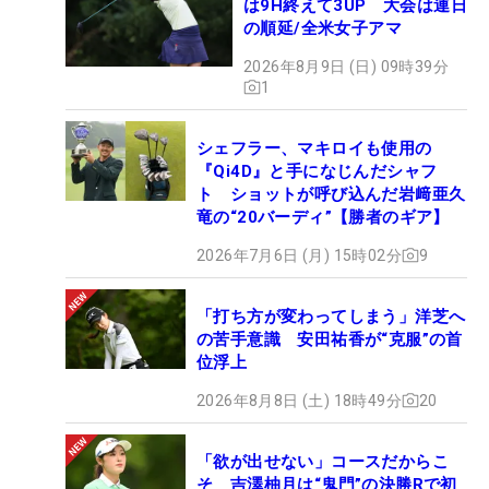
は9H終えて3UP 大会は連日
の順延/全米女子アマ
2026年8月9日 (日) 09時39分
1
シェフラー、マキロイも使用の
『Qi4D』と手になじんだシャフ
ト ショットが呼び込んだ岩﨑亜久
竜の“20バーディ”【勝者のギア】
2026年7月6日 (月) 15時02分
9
「打ち方が変わってしまう」洋芝へ
の苦手意識 安田祐香が“克服”の首
位浮上
2026年8月8日 (土) 18時49分
20
「欲が出せない」コースだからこ
そ 吉澤柚月は“鬼門”の決勝Rで初