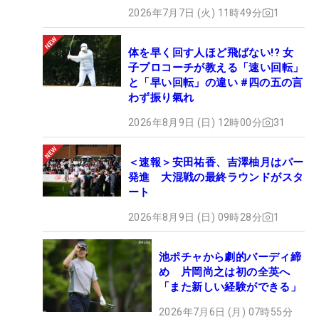
2026年7月7日 (火) 11時49分
1
体を早く回す人ほど飛ばない!? 女
子プロコーチが教える「速い回転」
と「早い回転」の違い #四の五の言
わず振り氣れ
2026年8月9日 (日) 12時00分
31
＜速報＞安田祐香、吉澤柚月はパー
発進 大混戦の最終ラウンドがスタ
ート
2026年8月9日 (日) 09時28分
1
池ポチャから劇的バーディ締
め 片岡尚之は初の全英へ
「また新しい経験ができる」
2026年7月6日 (月) 07時55分