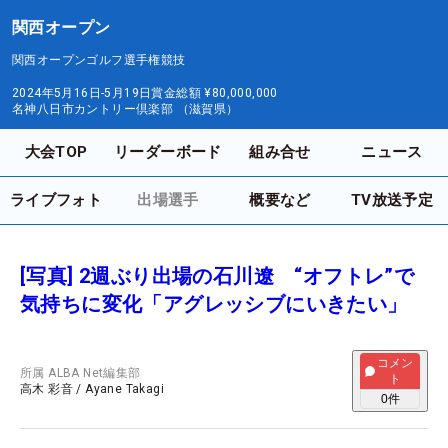
関西オープン
関西オープンゴルフ選手権競技
2024年5月16日-5月19日
賞金総額
¥80,000,000
名神八日市カントリー倶楽部 （滋賀県）
大会TOP
リーダーボード
組み合せ
ニュース
ライブフォト
出場選手
概要など
TV放送予定
[写真] 2週ぶり出場の石川遼 “オフトレ”で
気持ちに変化「アグレッシブにいきたい」
コメン
所属
ALBA Net編集部
ト
高木 彩音
/
Ayane Takagi
0
件