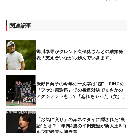
関連記事
蝉川泰果がタレント久保葵さんとの結婚発
表「支え合いながら歩んでいきます」
渋野日向子の今年の一文字は“感” PINGの
『ファン感謝祭』での書道対決でまさかの
アクシデントも…？「忘れちゃった（笑）」
「お気に入り」の赤ネクタイに隠された“裏
話”とは？ 年間4勝の平田憲聖が新人王&ゴ
ルフ記者賞を初受賞