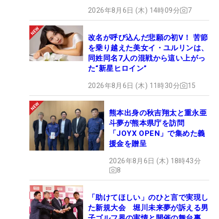
2026年8月6日 (木) 14時09分
7
改名が呼び込んだ悲願の初V！ 苦節
を乗り越えた美女イ・ユルリンは、
同姓同名7人の混戦から這い上がっ
た“新星ヒロイン”
2026年8月6日 (木) 11時30分
15
熊本出身の秋吉翔太と重永亜
斗夢が熊本県庁を訪問
「JOYX OPEN」で集めた義
援金を贈呈
2026年8月6日 (木) 18時43分
8
「助けてほしい」のひと言で実現し
た新規大会 堀川未来夢が訴える男
子ゴルフ界の実情と開催の舞台裏