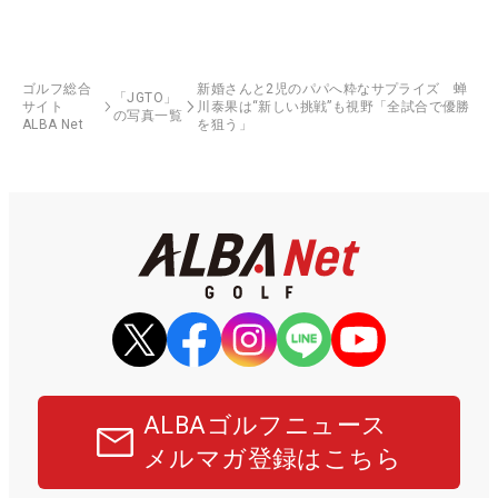
ゴルフ総合
新婚さんと2児のパパへ粋なサプライズ 蝉
「JGTO」
サイト
川泰果は“新しい挑戦”も視野「全試合で優勝
の写真一覧
ALBA Net
を狙う」
ALBAゴルフニュース
メルマガ登録はこちら