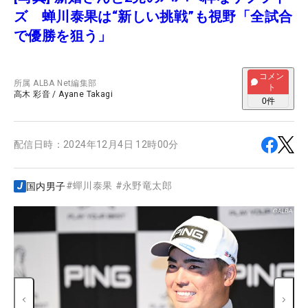
ズ 蝉川泰果は“新しい挑戦”も視野「全試合
で優勝を狙う」
コメン
所属
ALBA Net編集部
ト
高木 彩音
/
Ayane Takagi
0
件
配信日時：
2024年12月4日 12時00分
#
蟬川泰果
#
永野竜太郎
国内男子