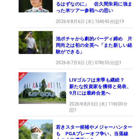
るはずなのに」 佐久間朱莉に強ま
った米ツアー参戦への思い
2026年8月6日 (木) 16時45分
19
池ポチャから劇的バーディ締め 片
岡尚之は初の全英へ「また新しい経
験ができる」
2026年7月6日 (月) 07時55分
1
LIVゴルフは来季も継続？
新たな投資家を獲得と発表、
9月には最終合意へ
2026年8月6日 (木) 11時00分
1
若きスター候補やメジャーハンター
も PGAプレーオフ争い、当落線