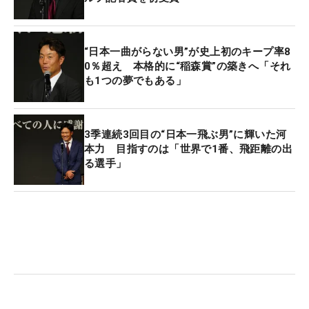
“日本一曲がらない男”が史上初のキープ率8
0％超え 本格的に“稲森賞”の築きへ「それ
も1つの夢でもある」
3季連続3回目の“日本一飛ぶ男”に輝いた河
本力 目指すのは「世界で1番、飛距離の出
る選手」