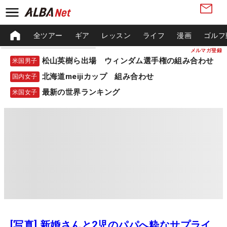
全ツアー
ギア
レッスン
ライフ
漫画
ゴルフ
メルマガ登録
松山英樹ら出場 ウィンダム選手権の組み合わせ
米国男子
北海道meijiカップ 組み合わせ
国内女子
最新の世界ランキング
米国女子
[写真] 新婚さんと2児のパパへ粋なサプライ