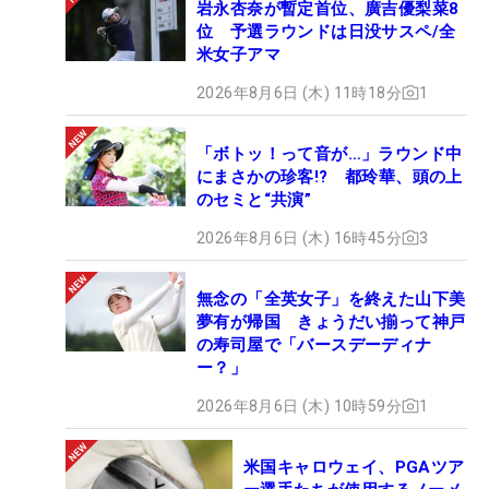
岩永杏奈が暫定首位、廣吉優梨菜8
位 予選ラウンドは日没サスペ/全
米女子アマ
2026年8月6日 (木) 11時18分
1
「ボトッ！って音が…」ラウンド中
にまさかの珍客!? 都玲華、頭の上
のセミと“共演”
2026年8月6日 (木) 16時45分
3
無念の「全英女子」を終えた山下美
夢有が帰国 きょうだい揃って神戸
の寿司屋で「バースデーディナ
ー？」
2026年8月6日 (木) 10時59分
1
米国キャロウェイ、PGAツア