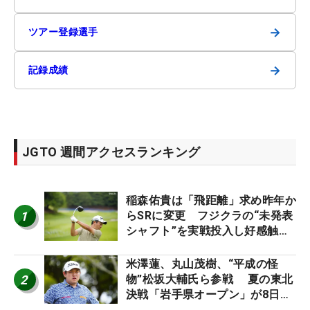
→
ツアー登録選手
→
記録成績
JGTO 週間アクセスランキング
稲森佑貴は「飛距離」求め昨年か
1
らSRに変更 フジクラの“未発表
シャフト”を実戦投入し好感触
「つかまえにいける」【男子ツア
ーのヒトネタ！】
米澤蓮、丸山茂樹、“平成の怪
2
物”松坂大輔氏ら参戦 夏の東北
決戦「岩手県オープン」が8日開
幕