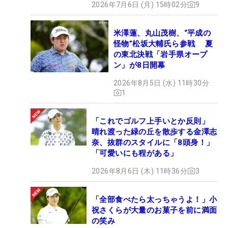
2026年7月6日 (月) 15時02分
9
米澤蓮、丸山茂樹、“平成の
怪物”松坂大輔氏ら参戦 夏
の東北決戦「岩手県オープ
ン」が8日開幕
2026年8月5日 (水) 11時30分
1
「これでゴルフ上手いとか反則」
晴れ渡った緑の丘を散歩する金澤志
奈、抜群のスタイルに「8頭身！」
「可愛いにも程がある」
2026年8月6日 (木) 11時36分
3
「全部食べたら太っちゃうよ！」小
祝さくらが大量のお菓子を前に満面
の笑み