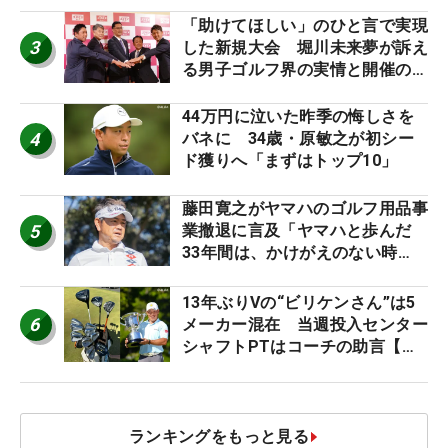
「助けてほしい」のひと言で実現
3
した新規大会 堀川未来夢が訴え
る男子ゴルフ界の実情と開催の舞
台裏
44万円に泣いた昨季の悔しさを
4
バネに 34歳・原敏之が初シー
ド獲りへ「まずはトップ10」
藤田寛之がヤマハのゴルフ用品事
5
業撤退に言及「ヤマハと歩んだ
33年間は、かけがえのない時
間」
13年ぶりVの“ビリケンさん”は5
6
メーカー混在 当週投入センター
シャフトPTはコーチの助言【勝
者のギア】
ランキングをもっと見る