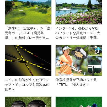
「潮来CC（茨城県）」＆「鹿
インター5分、都心から60分
児島ガーデンGC（鹿児島
のフラットな美観コース。大
県）」の無料プレー券が当た
栄カントリー俱楽部（千葉
る！！
県）
スイスの叡智が生んだTPTシ
仲宗根澄香が平均パット数
ャフトで、ゴルフを異次元の
『TRTL』で6人抜き！
世界へ