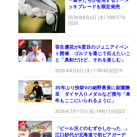
ー選手たちが使用するノーメ
ッキブレードを限定発売
2026年8月6日 (木) 10時37分
33
笹生優花が6度目のジュニアイベン
ト開催 ゴルフを通じて伝えたいこ
と「真剣だけど、それを楽しむ」
2026年8月6日 (木) 17時43分
19
35年ぶり快挙Vの細野勇策に副賞贈
呈 ダイヤ入りメダルなど授与「来
年もここにいられるように」
2026年7月17日 (金) 14時15分
22
「ビール注ぐのむずかしかった…」
江口紗代が北海道で初ビアガーデ