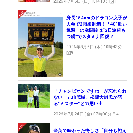
2026年7月5日 (日) 18時13分
1
身長154cmのドラコン女子が
大会で2階級制覇！「40°近い
気温」の激闘後は“2日連続も
つ鍋”でスタミナ回復!?
2026年8月6日 (木) 10時43分
9
「チャンピオンですね」が忘れられ
ない 丸山茂樹、松坂大輔氏が語
る“ミスター”との思い出
2026年7月24日 (金) 07時00分
4
全英で味わった悔しさ「自分も戦え