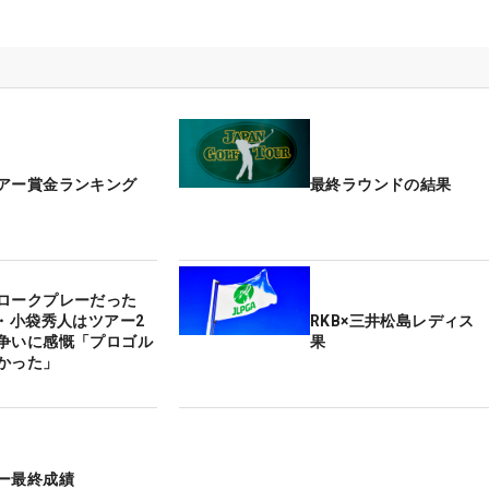
アー賞金ランキング
最終ラウンドの結果
ロークプレーだった
歳・小袋秀人はツアー2
RKB×三井松島レディス
争いに感慨「プロゴル
果
かった」
ー最終成績