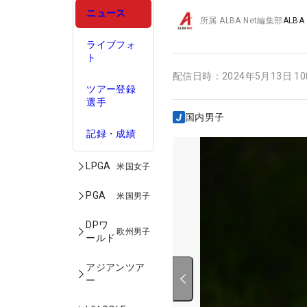
ニュース
所属
ALBA Net編集部
ALBA
ライブフォ
ト
配信日時：
2024年5月13日 1
ツアー登録
選手
国内男子
記録・成績
LPGA
米国女子
PGA
米国男子
DPワ
欧州男子
ールド
アジアンツア
ー