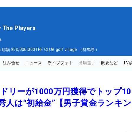
y The Players
s
金総額
¥50,000,000
THE CLUB golf village （群馬県）
組み合せ
ニュース
ライブフォト
出場選手
概要など
TV
ンドリーが1000万円獲得でトップ1
秀人は“初給金”【男子賞金ランキン