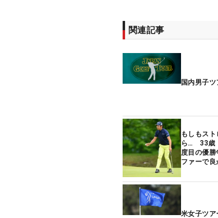
関連記事
国内男子ツ
もしもスト
ら… 33
度目の優勝
ファーで良
米女子ツア