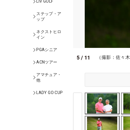
LIV GOLF
ステップ・ア
ップ
ネクストヒロ
イン
PGAシニア
5
/
11
（撮影：佐々
ACNツアー
アマチュア・
他
LADY GO CUP