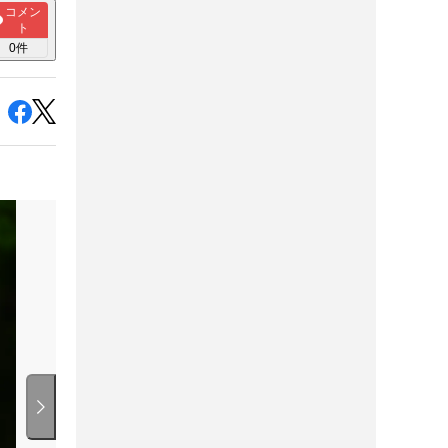
コメン
ト
0
件