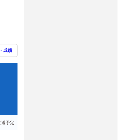
・成績
放送予定