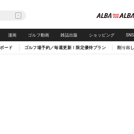
漫画
ゴルフ動画
雑誌出版
ショッピング
SN
ボード
ゴルフ場予約／毎週更新！限定優待プラン
削り出