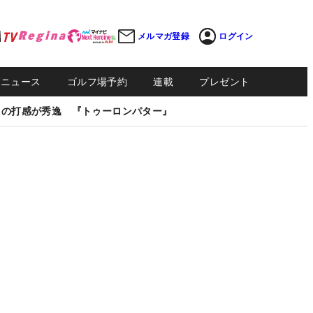
メルマガ登録
ログイン
Sニュース
ゴルフ場予約
連載
プレゼント
しの打感が秀逸 『トゥーロンパター』