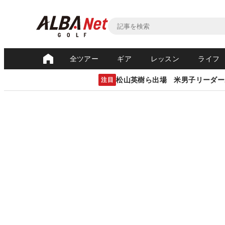
全ツアー
ギア
レッスン
ライフ
松山英樹ら出場 米男子リーダー
注目