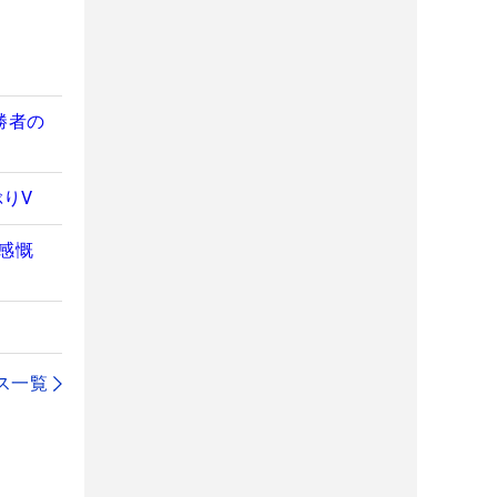
勝者の
りV
感慨
ス一覧