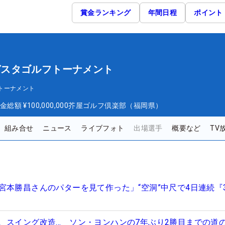
賞金ランキング
年間日程
ポイント
オーガスタゴルフトーナメント
フトーナメント
金総額
¥100,000,000
芥屋ゴルフ倶楽部（福岡県）
組み合せ
ニュース
ライブフォト
出場選手
概要など
TV
宮本勝昌さんのパターを見て作った」“空洞”中尺で4日連続『
、スイング改造… ソン・ヨンハンの7年ぶり2勝目までの道