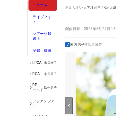
ニュース
所属
ALBA Net
下村 耕平
/
Kohei 
ライブフォ
ト
配信日時：
2023年8月27日 1
ツアー登録
選手
#
宮里優作
国内男子
記録・成績
LPGA
米国女子
PGA
米国男子
DPワ
欧州男子
ールド
アジアンツア
ー