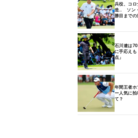
兵役、コロ
造… ソン
勝目までの
石川遼は7
に手応えも
点」
年間王者ホ
ー人気に拍
て？