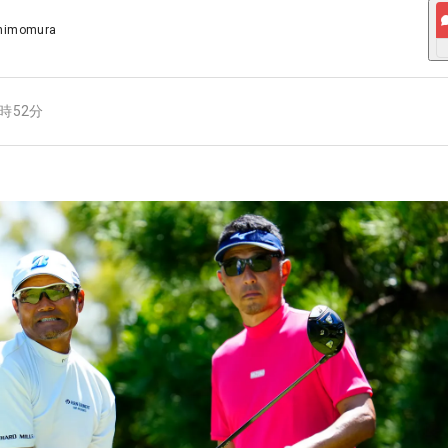
Shimomura
8時52分