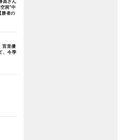
勝昌さん
空洞”中
【勝者の
 宮里優
て、今季