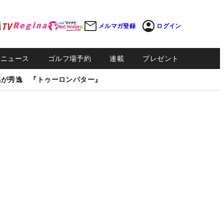
メルマガ登録
ログイン
Sニュース
ゴルフ場予約
連載
プレゼント
感が秀逸 『トゥーロンパター』