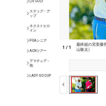
LIV GOLF
ステップ・ア
ップ
ネクストヒロ
イン
PGAシニア
最終組の宮里優
1
/
1
山敬太）
ACNツアー
アマチュア・
他
LADY GO CUP