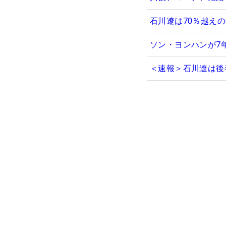
石川遼は70％越え
ソン・ヨンハンが7
＜速報＞石川遼は後