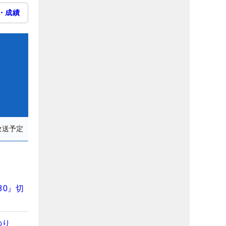
・成績
放送予定
30』切
のり