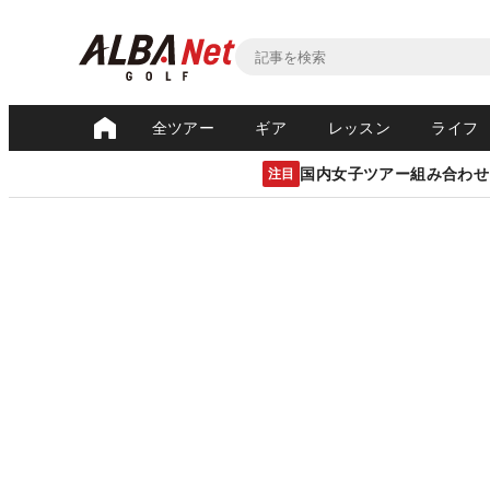
全ツアー
ギア
レッスン
ライフ
国内女子ツアー組み合わせ
注目