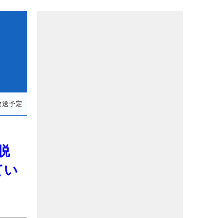
放送予定
脱
てい