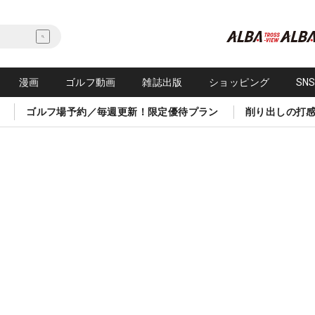
漫画
ゴルフ動画
雑誌出版
ショッピング
SN
ゴルフ場予約／毎週更新！限定優待プラン
削り出しの打