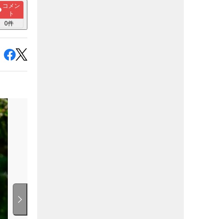
コメン
ト
0
件