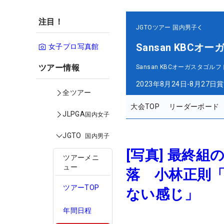
注目！
JGTOツアー
国内男子
Sansan KBC
女子プロ写真館
ツアー情報
Sansan KBCオーガスタゴル
2023年8月24日-8月27日
賞
全ツアー
大会TOP
リーダーボード
JLPGA
国内女子
JGTO
国内男子
[写真] 最終
ツアーメニ
ュー
落 小林正則
ツアーTOP
ない感じ」
年間日程