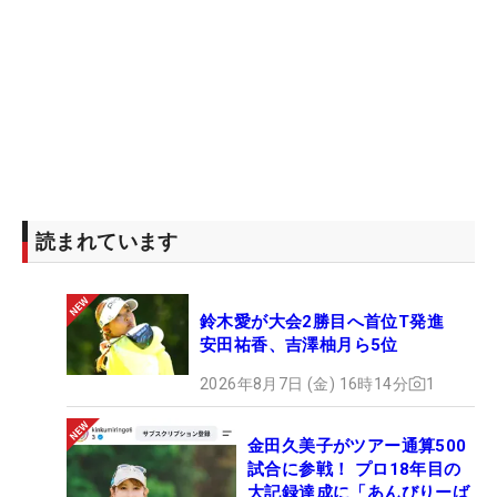
読まれています
鈴木愛が大会2勝目へ首位T発進
安田祐香、吉澤柚月ら5位
2026年8月7日 (金) 16時14分
1
金田久美子がツアー通算500
試合に参戦！ プロ18年目の
大記録達成に「あんびりーば