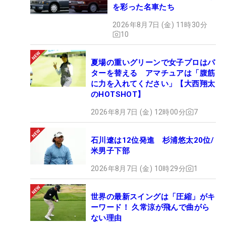
を彩った名車たち
2026年8月7日 (金) 11時30分
10
夏場の重いグリーンで女子プロはパ
ターを替える アマチュアは「腹筋
に力を入れてください」【大西翔太
のHOTSHOT】
2026年8月7日 (金) 12時00分
7
石川遼は12位発進 杉浦悠太20位/
米男子下部
2026年8月7日 (金) 10時29分
1
世界の最新スイングは「圧縮」がキ
ーワード！ 久常涼が飛んで曲がら
ない理由