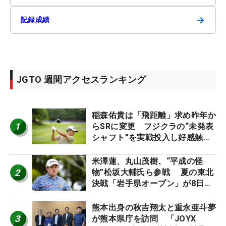
→
記録成績
JGTO 週間アクセスランキング
稲森佑貴は「飛距離」求め昨年か
1
らSRに変更 フジクラの“未発表
シャフト”を実戦投入し好感触
「つかまえにいける」【男子ツア
ーのヒトネタ！】
米澤蓮、丸山茂樹、“平成の怪
2
物”松坂大輔氏ら参戦 夏の東北
決戦「岩手県オープン」が8日開
幕
熊本出身の秋吉翔太と重永亜斗夢
3
が熊本県庁を訪問 「JOYX