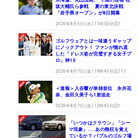
坂大輔氏ら参戦 夏の東北決戦
「岩手県オープン」が8日開幕
2026年8月5日 (水) 11時30分
1
ゴルフウェアとは一味違うギャップ
にノックアウト！ ファンが惚れ直
した「ドレス姿が完璧すぎる女子プ
ロ」神10
2026年8月7日 (金) 19時45分
111
＜速報＞入谷響が単独首位 永井花
奈、金田久美子ら1差追走
2026年8月7日 (金) 12時42分
1
「いつかはクラウン」「シー
マ現象」……あの熱狂を覚え
ているか？ バブルのゴルフ場