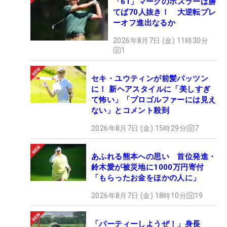
「61」マークのホスラーは勝
てば70人抜き！ 大逆転プレ
ーオフ進出なるか
2026年8月7日 (金) 11時30分
1
セキ・ユウティンが前髪パッツン
に！ 新ヘアスタイルに「美しすぎ
て怖い」「プロゴルファーには見え
ない」とコメント殺到
2026年8月7日 (金) 15時29分
7
あふれる熊本への思い 首位発進・
鈴木愛が被災地に1000万円寄付
「もらったお金をほかの人に」
2026年8月7日 (金) 18時10分
19
「パーティーしようぜ！」身長