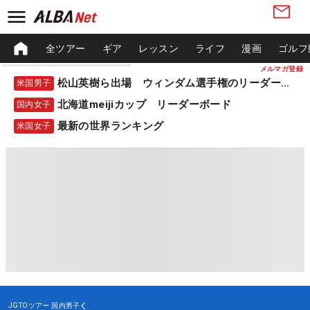
全ツアー
ギア
レッスン
ライフ
漫画
ゴルフ
メルマガ登録
松山英樹ら出場 ウィンダム選手権のリーダーボード
米国男子
北海道meijiカップ リーダーボード
国内女子
最新の世界ランキング
米国女子
JGTOツアー
国内男子