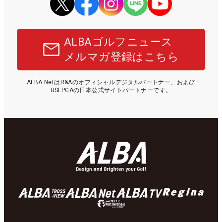
ALBAゴルフニュース
メルマガ登録はこちら
ALBA NetはR&Aのオフィシャルデジタルパートナー、および
USLPGAの日本公式サイトパートナーです。