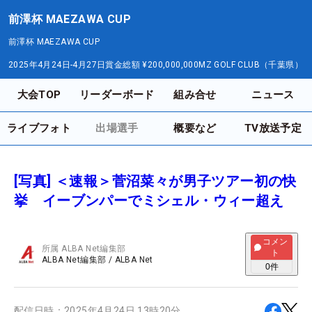
前澤杯 MAEZAWA CUP
前澤杯 MAEZAWA CUP
2025年4月24日-4月27日
賞金総額
¥200,000,000
MZ GOLF CLUB（千葉県）
大会TOP
リーダーボード
組み合せ
ニュース
ライブフォト
出場選手
概要など
TV放送予定
[写真] ＜速報＞菅沼菜々が男子ツアー初の快
挙 イーブンパーでミシェル・ウィー超え
コメン
所属
ALBA Net編集部
ト
ALBA Net編集部
/
ALBA Net
0
件
配信日時：
2025年4月24日 13時20分