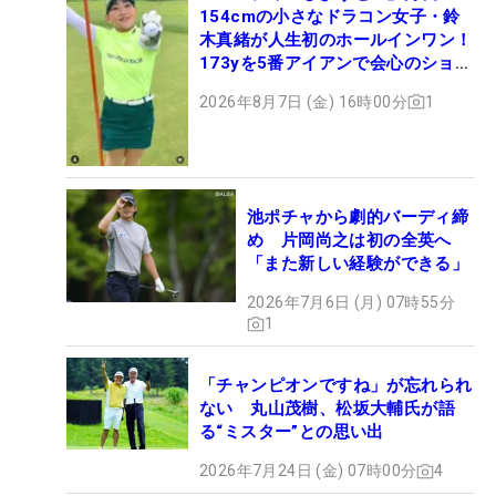
154cmの小さなドラコン女子・鈴
木真緒が人生初のホールインワン！
173yを5番アイアンで会心のショッ
ト
2026年8月7日 (金) 16時00分
1
池ポチャから劇的バーディ締
め 片岡尚之は初の全英へ
「また新しい経験ができる」
2026年7月6日 (月) 07時55分
1
「チャンピオンですね」が忘れられ
ない 丸山茂樹、松坂大輔氏が語
る“ミスター”との思い出
2026年7月24日 (金) 07時00分
4