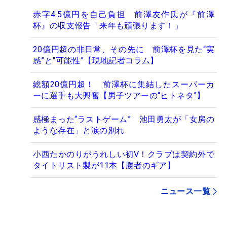
赤字4.5億円を自己負担 前澤友作氏が『前澤
杯』の収支報告「来年も頑張ります！」
20億円超の非日常、その先に 前澤杯を見た“実
感”と“可能性”【現地記者コラム】
総額20億円超！ 前澤杯に集結したスーパーカ
ーに選手も大興奮【男子ツアーの“ヒトネタ”】
感極まった“ラストゲーム” 池田勇太が「女房の
ような存在」と涙の別れ
小西たかのりがうれしい初V！クラブは契約外で
タイトリスト製が11本【勝者のギア】
ニュース一覧