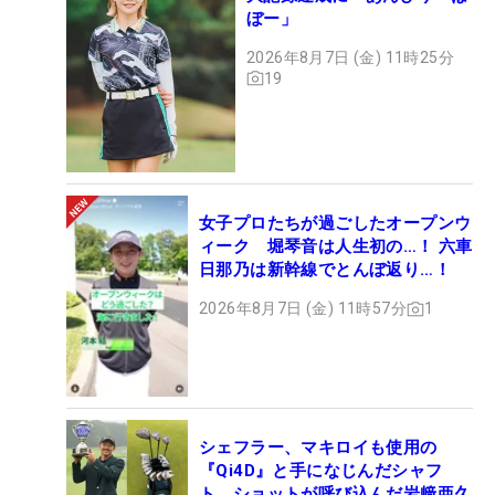
ぼー」
2026年8月7日 (金) 11時25分
19
女子プロたちが過ごしたオープンウ
ィーク 堀琴音は人生初の…！ 六車
日那乃は新幹線でとんぼ返り…！
2026年8月7日 (金) 11時57分
1
シェフラー、マキロイも使用の
『Qi4D』と手になじんだシャフ
ト ショットが呼び込んだ岩﨑亜久