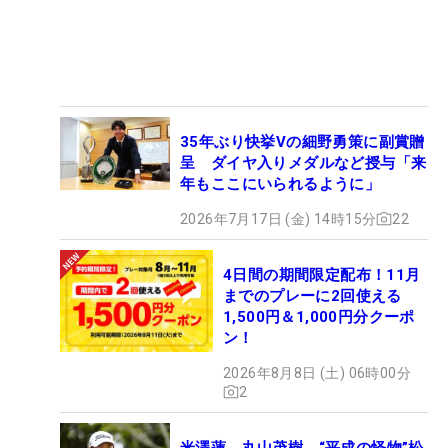
35年ぶり快挙Vの細野勇策に副賞贈
呈 ダイヤ入りメダルなど授与「来
年もここにいられるように」
2026年7月17日 (金) 14時15分
22
4日間の期間限定配布！11月
までのプレーに2回使える
1,500円＆1,000円分クーポ
ン！
2026年8月8日 (土) 06時00分
2
米澤蓮、丸山茂樹、“平成の怪物”松