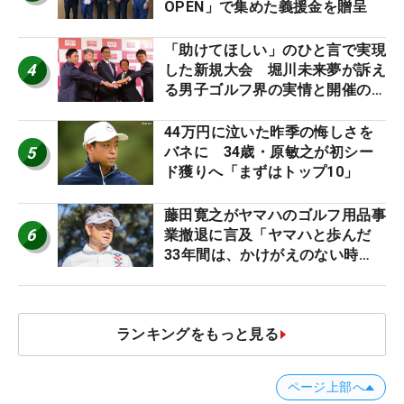
OPEN」で集めた義援金を贈呈
「助けてほしい」のひと言で実現
4
した新規大会 堀川未来夢が訴え
る男子ゴルフ界の実情と開催の舞
台裏
44万円に泣いた昨季の悔しさを
5
バネに 34歳・原敏之が初シー
ド獲りへ「まずはトップ10」
藤田寛之がヤマハのゴルフ用品事
6
業撤退に言及「ヤマハと歩んだ
33年間は、かけがえのない時
間」
ランキングをもっと見る
ページ上部へ