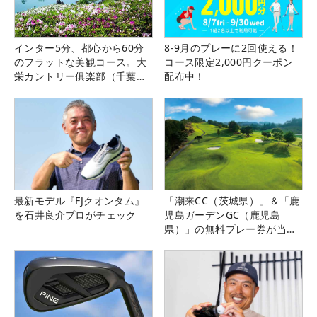
インター5分、都心から60分
8-9月のプレーに2回使える！
のフラットな美観コース。大
コース限定2,000円クーポン
栄カントリー俱楽部（千葉
配布中！
県）
最新モデル『FJクオンタム』
「潮来CC（茨城県）」＆「鹿
を石井良介プロがチェック
児島ガーデンGC（鹿児島
県）」の無料プレー券が当た
る！！