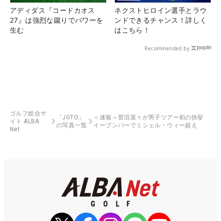
アディダス『コードカオス
ネクストヒロイン選手とラウ
27』は強烈な蹴りでパワーを
ンドできるチャンス！詳しく
生む
はこちら！
Recommended by
ゴルフ総合サ
「JGTO」
＜速報＞菅沼菜々が男子ツアー初の快挙
イト ALBA
の写真一覧
イーブンパーでミシェル・ウィー超え
Net