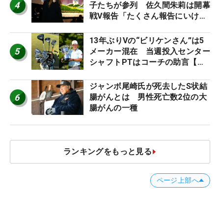
4
子たちが参列 佐久間朱莉は開幕
戦V報告「たくさん報告にいける
ように」
13年ぶりVの“ビリケンさん”は5
5
メーカー混在 当週投入センター
シャフトPTはコーチの助言【勝
者のギア】
ジャンボ尾崎氏が死去したS状結
6
腸がんとは 男性死亡数2位の大
腸がんの一種
ランキングをもっと見る
ページ上部へ