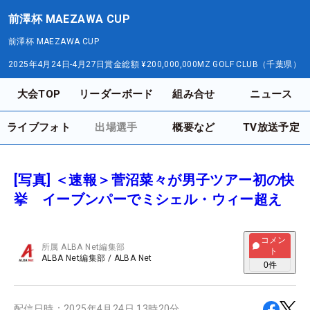
前澤杯 MAEZAWA CUP
前澤杯 MAEZAWA CUP
2025年4月24日-4月27日
賞金総額
¥200,000,000
MZ GOLF CLUB（千葉県）
大会TOP
リーダーボード
組み合せ
ニュース
ライブフォト
出場選手
概要など
TV放送予定
[写真] ＜速報＞菅沼菜々が男子ツアー初の快
挙 イーブンパーでミシェル・ウィー超え
コメン
所属
ALBA Net編集部
ト
ALBA Net編集部
/
ALBA Net
0
件
配信日時：
2025年4月24日 13時20分