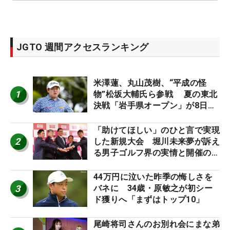
JGTO 週間アクセスランキング
米澤蓮、丸山茂樹、“平成の怪
1
物”松坂大輔氏ら参戦 夏の東北
決戦「岩手県オープン」が8日開
幕
「助けてほしい」のひと言で実現
2
した新規大会 堀川未来夢が訴え
る男子ゴルフ界の実情と開催の舞
台裏
44万円に泣いた昨季の悔しさを
3
バネに 34歳・原敏之が初シー
ド獲りへ「まずはトップ10」
尾崎将司さんのお別れ会にまな弟