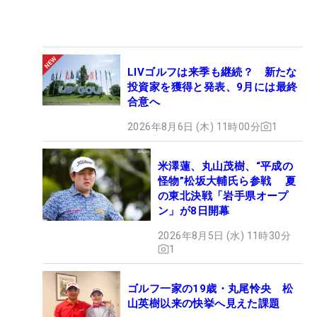
LIVゴルフは来季も継続？ 新たな
投資家を獲得と発表、9月には最終
合意へ
2026年8月6日 (木) 11時00分
1
米澤蓮、丸山茂樹、“平成の
怪物”松坂大輔氏ら参戦 夏
の東北決戦「岩手県オープ
ン」が8日開幕
2026年8月5日 (水) 11時30分
1
ゴルフ一家の19歳・丸尾怜央 松
山英樹以来の快挙へ見えた課題