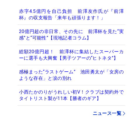
赤字4.5億円を自己負担 前澤友作氏が『前澤
杯』の収支報告「来年も頑張ります！」
20億円超の非日常、その先に 前澤杯を見た“実
感”と“可能性”【現地記者コラム】
総額20億円超！ 前澤杯に集結したスーパーカ
ーに選手も大興奮【男子ツアーの“ヒトネタ”】
感極まった“ラストゲーム” 池田勇太が「女房の
ような存在」と涙の別れ
小西たかのりがうれしい初V！クラブは契約外で
タイトリスト製が11本【勝者のギア】
ニュース一覧