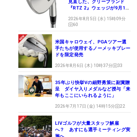
見直した、クリーブランド
『RTZ 2』ウェッジが9月12
日デビュー
2026年8月5日 (水) 15時09分
60
米国キャロウェイ、PGAツアー選
手たちが使用するノーメッキブレー
ドを限定発売
2026年8月6日 (木) 10時37分
33
35年ぶり快挙Vの細野勇策に副賞贈
呈 ダイヤ入りメダルなど授与「来
年もここにいられるように」
2026年7月17日 (金) 14時15分
22
LIVゴルフが大量スタッフ解雇
へ？ あすにも選手ミーティング実
施へ