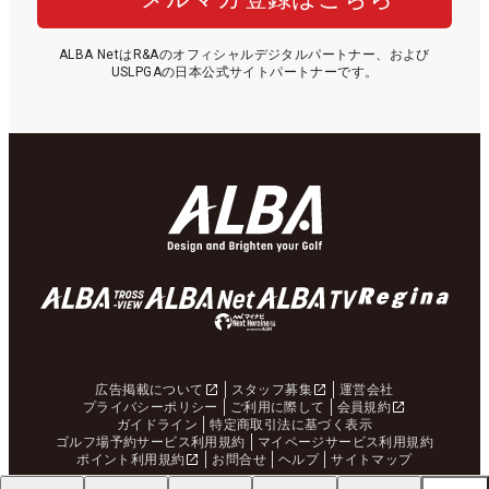
今年も男女プロが強い「キャ
ALBA Netゴルフ場予約／【毎
ロウェイ」のニュース一覧は
週更新】特別優待プランはこ
こちら！
ちら！
ゴルフの熱狂を、つくる仕
8-9月のプレーに2回使える！
事。｜スタッフ募集中
コース限定2,000円クーポン
配布中！
猛暑を乗り切る！ こだわり機
新『TENSEIオレンジ』はドラ