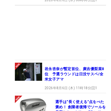
岩永杏奈が暫定首位、廣吉優梨菜8
位 予選ラウンドは日没サスペ/全
米女子アマ
2026年8月6日 (木) 11時18分
1
選手は“長く使える”点をべた
褒め！ 創業者復帰でソールを