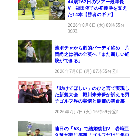
44歳262日のツアー最年長
V 福田侑子の初優勝を支え
た14本【勝者のギア】
2026年8月6日 (木) 08時55分
32
池ポチャから劇的バーディ締め 片
岡尚之は初の全英へ「また新しい経
験ができる」
2026年7月6日 (月) 07時55分
1
「助けてほしい」のひと言で実現し
た新規大会 堀川未来夢が訴える男
子ゴルフ界の実情と開催の舞台裏
2026年7月7日 (火) 16時59分
1
連日の『63』で結婚後初V 岩﨑亜
久竜が妻に感謝「ゴルフだけに集中