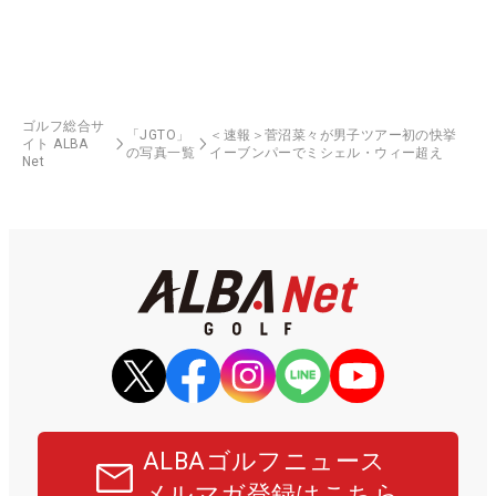
オススメの記事
「潮来CC（茨城県）」＆「鹿
仲宗根澄香が平均パット数
児島ガーデンGC（鹿児島
『TRTL』で6人抜き！
県）」の無料プレー券が当た
る！！