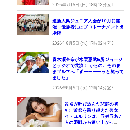
2026年7月5日 (日) 18時13分
1
進藤大典ジュニア大会が10月に開
催 優勝者にはプロトーナメント出
場権
2026年8月5日 (水) 17時02分
3
青木瀬令奈が木梨憲武&所ジョージ
とラジオで共演！ からの、そのま
まゴルフへ「ずーーーーっと笑って
ました」
2026年8月5日 (水) 13時14分
5
改名が呼び込んだ悲願の初
V！ 苦節を乗り越えた美女
イ・ユルリンは、同姓同名7
人の混戦から這い上がっ
た“新星ヒロイン”