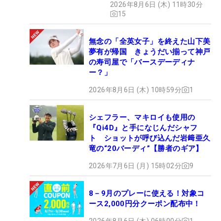
2026年8月6日 (木) 11時30分
15
無念の「全英女子」を終えた山下美
夢有が帰国 きょうだい揃って神戸
の寿司屋で「バースデーディナ
ー？」
2026年8月6日 (木) 10時59分
1
シェフラー、マキロイも使用の
『Qi4D』と手になじんだシャフ
ト ショットが呼び込んだ岩﨑亜久
竜の“20バーディ”【勝者のギア】
2026年7月6日 (月) 15時02分
9
8－9月のプレーに使える！対象コ
ース2,000円分クーポン配布中！
2026年8月6日 (木) 06時00分
1