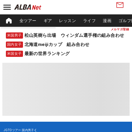
全ツアー
ギア
レッスン
ライフ
漫画
ゴルフ
メルマガ登録
松山英樹ら出場 ウィンダム選手権の組み合わせ
米国男子
北海道meijiカップ 組み合わせ
国内女子
最新の世界ランキング
米国女子
JGTOツアー
国内男子