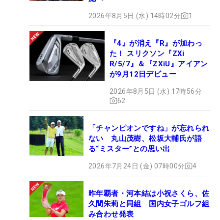
2026年8月5日 (水) 14時02分
1
『4』が消え『R』が加わっ
た！ スリクソン『ZXi
R/5/7』＆『ZXiU』アイアン
が9月12日デビュー
2026年8月5日 (水) 17時56分
62
「チャンピオンですね」が忘れられ
ない 丸山茂樹、松坂大輔氏が語
る“ミスター”との思い出
2026年7月24日 (金) 07時00分
4
昨年覇者・河本結は小祝さくら、佐
久間朱莉と同組 国内女子ゴルフ組
み合わせ発表