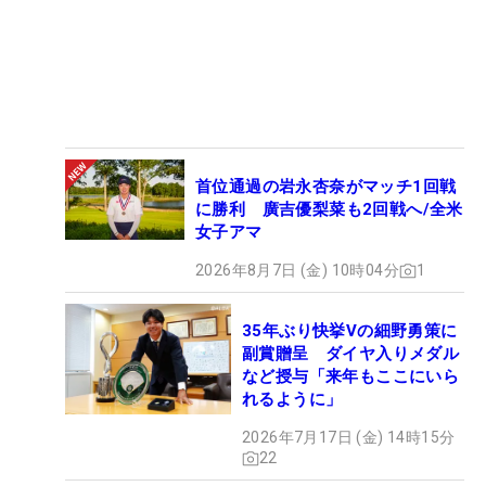
首位通過の岩永杏奈がマッチ1回戦
に勝利 廣吉優梨菜も2回戦へ/全米
女子アマ
2026年8月7日 (金) 10時04分
1
35年ぶり快挙Vの細野勇策に
副賞贈呈 ダイヤ入りメダル
など授与「来年もここにいら
れるように」
2026年7月17日 (金) 14時15分
22