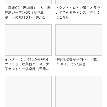
「潮来CC（茨城県）」＆「鹿
ネクストヒロイン選手とラウ
児島ガーデンGC（鹿児島
ンドできるチャンス！詳しく
県）」の無料プレー券が当た
はこちら！
る！！
インター5分、都心から60分
仲宗根澄香が平均パット数
のフラットな美観コース。大
『TRTL』で6人抜き！
栄カントリー俱楽部（千葉
県）