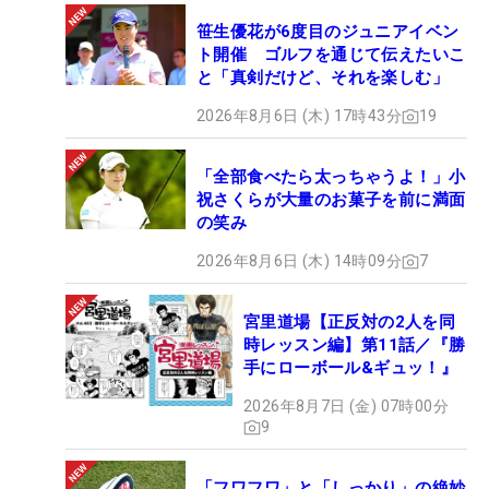
笹生優花が6度目のジュニアイベン
ト開催 ゴルフを通じて伝えたいこ
と「真剣だけど、それを楽しむ」
2026年8月6日 (木) 17時43分
19
「全部食べたら太っちゃうよ！」小
祝さくらが大量のお菓子を前に満面
の笑み
2026年8月6日 (木) 14時09分
7
宮里道場【正反対の2人を同
時レッスン編】第11話／『勝
手にローボール&ギュッ！』
2026年8月7日 (金) 07時00分
9
「フワフワ」と「しっかり」の絶妙