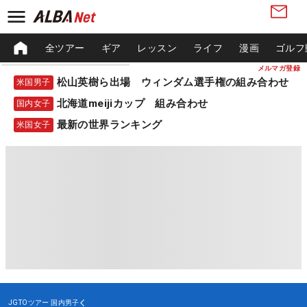
全ツアー
ギア
レッスン
ライフ
漫画
ゴルフ
メルマガ登録
松山英樹ら出場 ウィンダム選手権の組み合わせ
米国男子
北海道meijiカップ 組み合わせ
国内女子
最新の世界ランキング
米国女子
JGTOツアー
国内男子