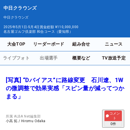
中日クラウンズ
中日クラウンズ
2025年5月1日-5月4日
賞金総額
¥110,000,000
名古屋ゴルフ倶楽部 和合コース（愛知県）
大会TOP
リーダーボード
組み合せ
ニュース
ライブフォト
出場選手
概要など
TV放送予定
[写真] “Dバイアス”に路線変更 石川遼、1W
の微調整で効果実感「スピン量が減ってつか
まる」
コメン
所属
ALBA Net編集部
ト
小高 拓
/
Hiromu Odaka
0
件