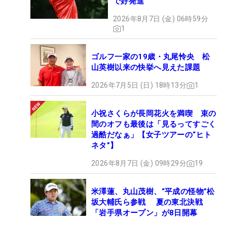
で好発進
2026年8月7日 (金) 06時59分
1
ゴルフ一家の19歳・丸尾怜央 松
山英樹以来の快挙へ見えた課題
2026年7月5日 (日) 18時13分
1
小祝さくらが長岡花火を満喫 束の
間のオフも最後は「見るってすごく
過酷だなぁ」【女子ツアーの“ヒト
ネタ”】
2026年8月7日 (金) 09時29分
19
米澤蓮、丸山茂樹、“平成の怪物”松
坂大輔氏ら参戦 夏の東北決戦
「岩手県オープン」が8日開幕