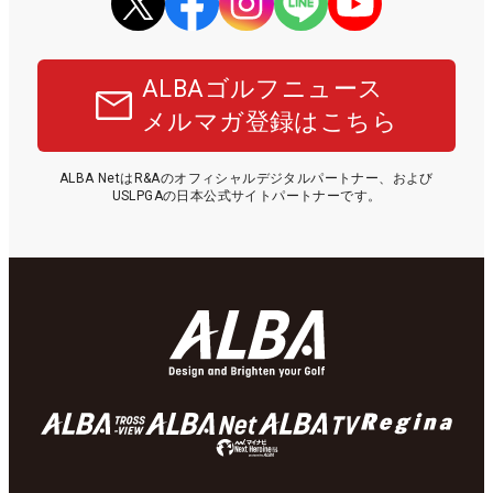
ALBAゴルフニュース
メルマガ登録はこちら
ALBA NetはR&Aのオフィシャルデジタルパートナー、および
USLPGAの日本公式サイトパートナーです。