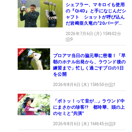
シェフラー、マキロイも使用
の『Qi4D』と手になじんだシ
ャフト ショットが呼び込ん
だ岩﨑亜久竜の“20バーデ
ィ”【勝者のギア】
2026年7月6日 (月) 15時02分
9
プロアマ当日の脇元華に密着！「早
朝のホテル出発から、ラウンド後の
練習まで」忙しく過ごすプロの1日
を公開
2026年8月6日 (木) 15時50分
1
「ボトッ！って音が…」ラウンド中
にまさかの珍客!? 都玲華、頭の上
のセミと“共演”
2026年8月6日 (木) 16時45分
3