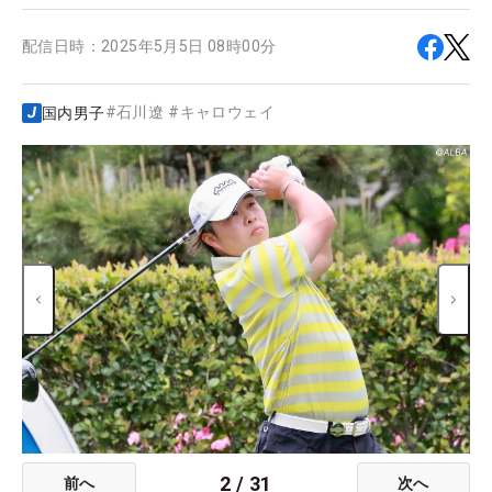
配信日時：
2025年5月5日 08時00分
#
石川遼
#
キャロウェイ
国内男子
2
/
31
前へ
次へ