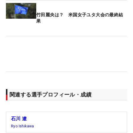
竹田麗央は？ 米国女子ユタ大会の最終結
果
関連する選手プロフィール・成績
石川 遼
Ryo Ishikawa