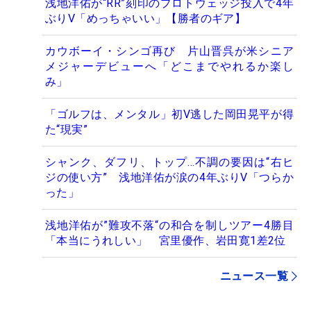
浅地洋佑が“RR”刻印のプロトウェッジ投入で4年
ぶりV「めっちゃいい」【勝者のギア】
カウボーイ・シンゴ再び 片山晋呉が米シニア
メジャーデビューへ「どこまでやれるか楽し
み」
「ゴルフは、メンタル」初V逃した岡田晃平が得
た“現実”
シャンク、ダフリ、トップ…不調の要因は“右ヒ
ジの使い方” 浅地洋佑が涙の4年ぶりV「つらか
った」
浅地洋佑が”難攻不落“の和合を制しツアー4勝目
「本当にうれしい」 宮里優作、岩田寛1差2位
ニュース一覧