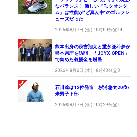
なバランス！ 新しい『FJクオンタ
ム』は性能が“ど真ん中”のゴルフシ
ューズだった
2026年8月7日 (金) 10時00分
14
熊本出身の秋吉翔太と重永亜斗夢が
熊本県庁を訪問 「JOYX OPEN」
で集めた義援金を贈呈
2026年8月6日 (木) 18時43分
8
石川遼は12位発進 杉浦悠太20位/
米男子下部
2026年8月7日 (金) 10時29分
1