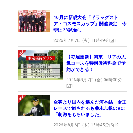
10月に新規大会「ドラッグスト
ア・コスモスカップ」開催決定 今
季は23試合に
2026年7月7日 (火) 11時49分
1
【毎週更新】関東エリアの人
気コースを特別優待料金で予
約ができる！
2026年8月7日 (金) 06時00分
1
全英より国内を選んだ河本結 女王
レースで離されるも桑木志帆のVに
「刺激をもらいました」
2026年8月6日 (木) 15時45分
19