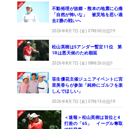
不動裕理が故郷・熊本の地震に心痛
「自然が怖いな」 被災地を思い過
去2勝の戦いへ
2026年8月7日 (金) 07時50分
19
松山英樹は5アンダー暫定11位 第
1Rは悪天候のため順延
2026年8月7日 (金) 08時26分
1
笹生優花主催ジュニアイベントに宮
里美香らが参加「純粋にゴルフを楽
しんでほしい」
2026年8月7日 (金) 07時15分
19
＜速報＞松山英樹は首位と4
打差の「65」 イーグル奪取