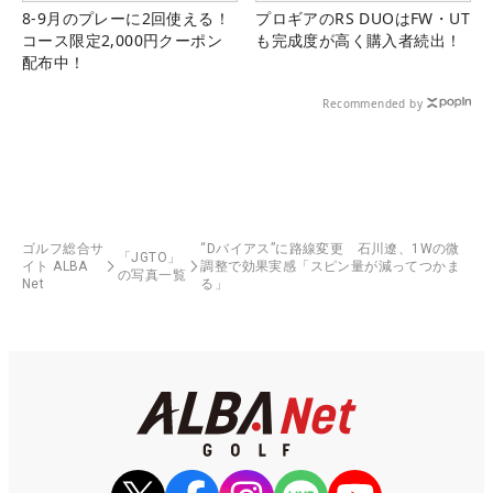
8-9月のプレーに2回使える！
プロギアのRS DUOはFW・UT
コース限定2,000円クーポン
も完成度が高く購入者続出！
配布中！
Recommended by
ゴルフ総合サ
“Dバイアス”に路線変更 石川遼、1Wの微
「JGTO」
イト ALBA
調整で効果実感「スピン量が減ってつかま
の写真一覧
Net
る」