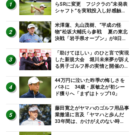
1
らSRに変更 フジクラの“未発表
シャフト”を実戦投入し好感触
「つかまえにいける」【男子ツア
ーのヒトネタ！】
米澤蓮、丸山茂樹、“平成の怪
2
物”松坂大輔氏ら参戦 夏の東北
決戦「岩手県オープン」が8日開
幕
「助けてほしい」のひと言で実現
3
した新規大会 堀川未来夢が訴え
る男子ゴルフ界の実情と開催の舞
台裏
44万円に泣いた昨季の悔しさを
4
バネに 34歳・原敏之が初シー
ド獲りへ「まずはトップ10」
藤田寛之がヤマハのゴルフ用品事
5
業撤退に言及「ヤマハと歩んだ
33年間は、かけがえのない時
間」