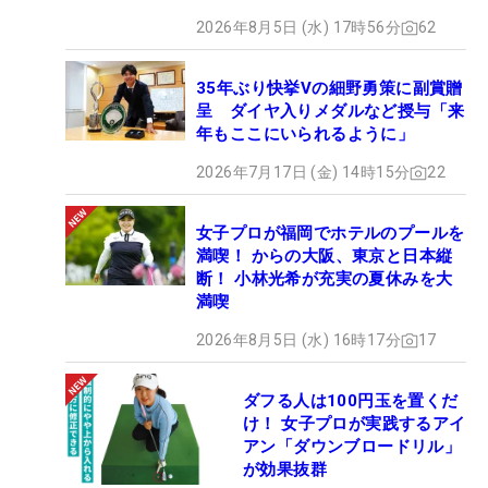
2026年8月5日 (水) 17時56分
62
35年ぶり快挙Vの細野勇策に副賞贈
呈 ダイヤ入りメダルなど授与「来
年もここにいられるように」
2026年7月17日 (金) 14時15分
22
女子プロが福岡でホテルのプールを
満喫！ からの大阪、東京と日本縦
断！ 小林光希が充実の夏休みを大
満喫
2026年8月5日 (水) 16時17分
17
ダフる人は100円玉を置くだ
け！ 女子プロが実践するアイ
アン「ダウンブロードリル」
が効果抜群