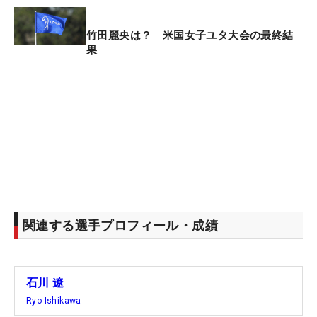
竹田麗央は？ 米国女子ユタ大会の最終結
果
関連する選手プロフィール・成績
石川 遼
Ryo Ishikawa