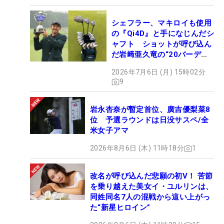
シェフラー、マキロイも使用
の『Qi4D』と手になじんだシ
ャフト ショットが呼び込ん
だ岩﨑亜久竜の“20バーデ
ィ”【勝者のギア】
2026年7月6日 (月) 15時02分
9
岩永杏奈が暫定首位、廣吉優梨菜8
位 予選ラウンドは日没サスペ/全
米女子アマ
2026年8月6日 (木) 11時18分
1
改名が呼び込んだ悲願の初V！ 苦節
を乗り越えた美女イ・ユルリンは、
同姓同名7人の混戦から這い上がっ
た“新星ヒロイン”