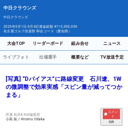
中日クラウンズ
中日クラウンズ
2025年5月1日-5月4日
賞金総額
¥110,000,000
名古屋ゴルフ倶楽部 和合コース（愛知県）
大会TOP
リーダーボード
組み合せ
ニュース
ライブフォト
出場選手
概要など
TV放送予定
[写真] “Dバイアス”に路線変更 石川遼、1W
の微調整で効果実感「スピン量が減ってつか
まる」
コメン
所属
ALBA Net編集部
ト
小高 拓
/
Hiromu Odaka
0
件