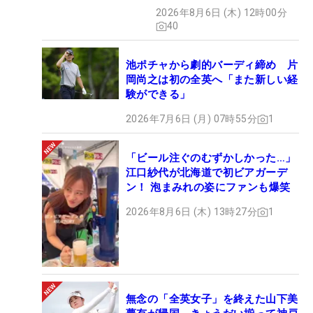
2026年8月6日 (木) 12時00分
40
池ポチャから劇的バーディ締め 片
岡尚之は初の全英へ「また新しい経
験ができる」
2026年7月6日 (月) 07時55分
1
「ビール注ぐのむずかしかった…」
江口紗代が北海道で初ビアガーデ
ン！ 泡まみれの姿にファンも爆笑
2026年8月6日 (木) 13時27分
1
無念の「全英女子」を終えた山下美