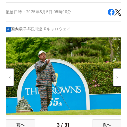
配信日時：
2025年5月5日 08時00分
#
石川遼
#
キャロウェイ
国内男子
3
/
31
前へ
次へ