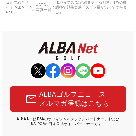
ゴルフ総合サ
“Dバイアス”に路線変更 石川遼、1Wの微
「JGTO」
イト ALBA
調整で効果実感「スピン量が減ってつかま
の写真一覧
Net
る」
ALBAゴルフニュース
メルマガ登録はこちら
ALBA NetはR&Aのオフィシャルデジタルパートナー、および
USLPGAの日本公式サイトパートナーです。