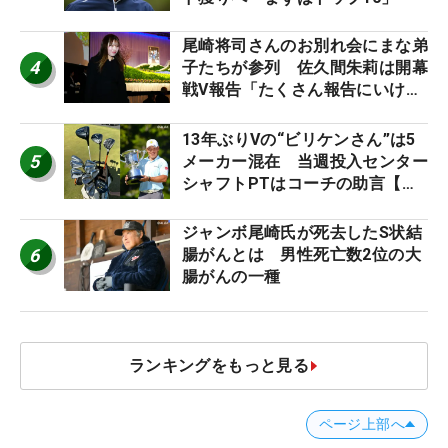
尾崎将司さんのお別れ会にまな弟
4
子たちが参列 佐久間朱莉は開幕
戦V報告「たくさん報告にいける
ように」
13年ぶりVの“ビリケンさん”は5
5
メーカー混在 当週投入センター
シャフトPTはコーチの助言【勝
者のギア】
ジャンボ尾崎氏が死去したS状結
6
腸がんとは 男性死亡数2位の大
腸がんの一種
ランキングをもっと見る
ページ上部へ