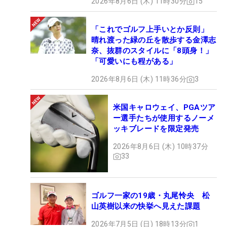
2026年8月6日 (木) 11時30分
15
「これでゴルフ上手いとか反則」
晴れ渡った緑の丘を散歩する金澤志
奈、抜群のスタイルに「8頭身！」
「可愛いにも程がある」
2026年8月6日 (木) 11時36分
3
米国キャロウェイ、PGAツア
ー選手たちが使用するノーメ
ッキブレードを限定発売
2026年8月6日 (木) 10時37分
33
ゴルフ一家の19歳・丸尾怜央 松
山英樹以来の快挙へ見えた課題
2026年7月5日 (日) 18時13分
1