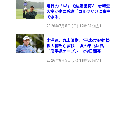
連日の『63』で結婚後初V 岩﨑亜
久竜が妻に感謝「ゴルフだけに集中
できる」
2026年7月5日 (日) 17時24分
1
米澤蓮、丸山茂樹、“平成の怪物”松
坂大輔氏ら参戦 夏の東北決戦
「岩手県オープン」が8日開幕
2026年8月5日 (水) 11時30分
1