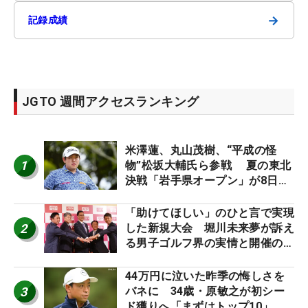
→
記録成績
JGTO 週間アクセスランキング
米澤蓮、丸山茂樹、“平成の怪
1
物”松坂大輔氏ら参戦 夏の東北
決戦「岩手県オープン」が8日開
幕
「助けてほしい」のひと言で実現
2
した新規大会 堀川未来夢が訴え
る男子ゴルフ界の実情と開催の舞
台裏
44万円に泣いた昨季の悔しさを
3
バネに 34歳・原敏之が初シー
ド獲りへ「まずはトップ10」