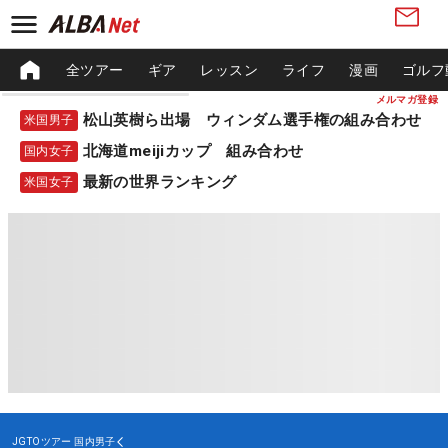
全ツアー
ギア
レッスン
ライフ
漫画
ゴルフ
メルマガ登録
松山英樹ら出場 ウィンダム選手権の組み合わせ
米国男子
北海道meijiカップ 組み合わせ
国内女子
最新の世界ランキング
米国女子
JGTOツアー
国内男子