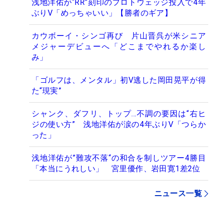
浅地洋佑が“RR”刻印のプロトウェッジ投入で4年
ぶりV「めっちゃいい」【勝者のギア】
カウボーイ・シンゴ再び 片山晋呉が米シニア
メジャーデビューへ「どこまでやれるか楽し
み」
「ゴルフは、メンタル」初V逃した岡田晃平が得
た“現実”
シャンク、ダフリ、トップ…不調の要因は“右ヒ
ジの使い方” 浅地洋佑が涙の4年ぶりV「つらか
った」
浅地洋佑が”難攻不落“の和合を制しツアー4勝目
「本当にうれしい」 宮里優作、岩田寛1差2位
ニュース一覧