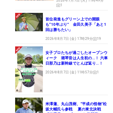
2026年7月7日 (火) 11時49分
1
首位発進もグリーン上での開眼
も“10年ぶり” 金田久美子「あと1
回は勝ちたい」
2026年8月7日 (金) 17時29分
19
女子プロたちが過ごしたオープンウ
ィーク 堀琴音は人生初の…！ 六車
日那乃は新幹線でとんぼ返り…！
2026年8月7日 (金) 11時57分
1
米澤蓮、丸山茂樹、“平成の怪物”松
坂大輔氏ら参戦 夏の東北決戦