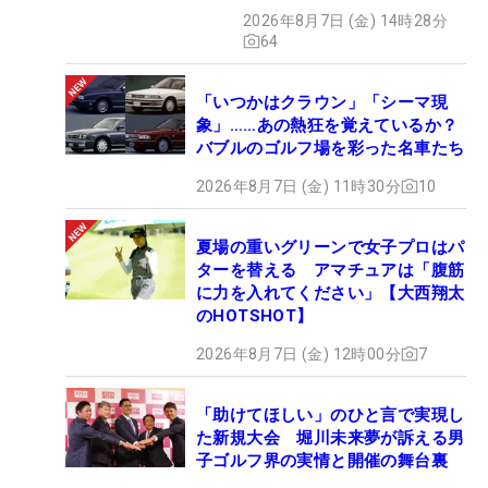
クション、9月15日限定デビ
2026年8月7日 (金) 14時28分
ュー
64
「いつかはクラウン」「シーマ現
象」……あの熱狂を覚えているか？
バブルのゴルフ場を彩った名車たち
2026年8月7日 (金) 11時30分
10
夏場の重いグリーンで女子プロはパ
ターを替える アマチュアは「腹筋
に力を入れてください」【大西翔太
のHOTSHOT】
2026年8月7日 (金) 12時00分
7
「助けてほしい」のひと言で実現し
た新規大会 堀川未来夢が訴える男
子ゴルフ界の実情と開催の舞台裏