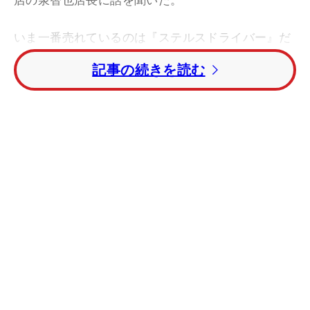
いま一番売れているのは『ステルスドライバー』だ
が、「メーカー的に一番欠品しているのは『ステル
記事の続きを読む
スプラスドライバー』です」と泉店長はいう。その
理由は「プラスは
テーラーメイド
のセレクトフィッ
トストア限定モデルで、当店には並んでいませんが
（
ゴルフパートナー
のなかで取扱店舗もある）、一
番の低スピンモデルで直進性が得られるので、お客
様が打っても飛んでいます。それから実際に使って
いるプロが多い影響もあります」
『ステルスプラスドライバー』は
タイガー・ウッ
ズ
、
ダスティン・ジョンソン
、コリン・モリカワ
（いずれも米国）、
ローリー・マキロイ
（北アイル
ランド）、
セルヒオ・ガルシア
（スペイン）などが
すでに試合で投入している。