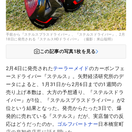
手前から『ステルスプラスドライバー』、『ステルスドライバー』、2月
18日に発売される『ステルスHDドライバー』 （撮影：米山聡明）
この記事の写真
1
枚を見る
2月4日に発売された
テーラーメイド
のカーボンフェ
ースドライバー『ステルス』。矢野経済研究所のデ
ータによると、1月31日から2月6日までの1週間の
売り上げ本数は、大方の予想通り、『ステルスドラ
イバー』が1位、『ステルスプラスドライバー』が2
位という結果となった。発売からたった3日で、爆
発的に売れている『ステルス』だが、実店舗での反
応はどうだったのか。
ゴルフパートナー
日本橋室町
店の泉智也店長に話を聞いた。