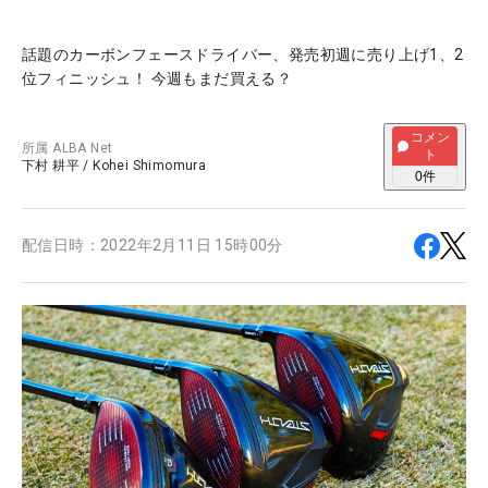
話題のカーボンフェースドライバー、発売初週に売り上げ1、2
位フィニッシュ！ 今週もまだ買える？
コメン
所属
ALBA Net
ト
下村 耕平
/
Kohei Shimomura
0
件
配信日時：
2022年2月11日 15時00分