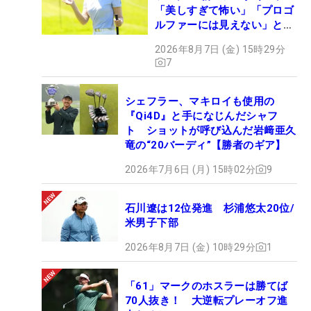
「美しすぎて怖い」「プロゴ
ルファーには見えない」とコ
メント殺到
2026年8月7日 (金) 15時29分
7
シェフラー、マキロイも使用の
『Qi4D』と手になじんだシャフ
ト ショットが呼び込んだ岩﨑亜久
竜の“20バーディ”【勝者のギア】
2026年7月6日 (月) 15時02分
9
石川遼は12位発進 杉浦悠太20位/
米男子下部
2026年8月7日 (金) 10時29分
1
「61」マークのホスラーは勝てば
70人抜き！ 大逆転プレーオフ進