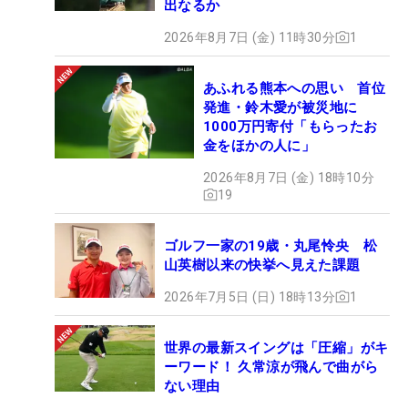
出なるか
2026年8月7日 (金) 11時30分
1
あふれる熊本への思い 首位
発進・鈴木愛が被災地に
1000万円寄付「もらったお
金をほかの人に」
2026年8月7日 (金) 18時10分
19
ゴルフ一家の19歳・丸尾怜央 松
山英樹以来の快挙へ見えた課題
2026年7月5日 (日) 18時13分
1
世界の最新スイングは「圧縮」がキ
ーワード！ 久常涼が飛んで曲がら
ない理由