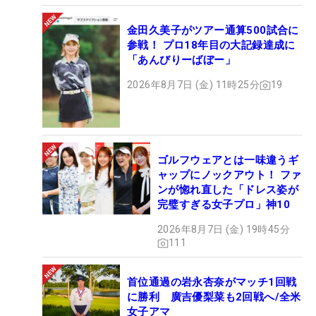
金田久美子がツアー通算500試合に
参戦！ プロ18年目の大記録達成に
「あんびりーばぼー」
2026年8月7日 (金) 11時25分
19
ゴルフウェアとは一味違うギ
ャップにノックアウト！ ファ
ンが惚れ直した「ドレス姿が
完璧すぎる女子プロ」神10
2026年8月7日 (金) 19時45分
111
首位通過の岩永杏奈がマッチ1回戦
に勝利 廣吉優梨菜も2回戦へ/全米
女子アマ