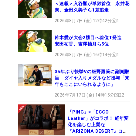
＜速報＞入谷響が単独首位 永井花
奈、金田久美子ら1差追走
2026年8月7日 (金) 12時42分
1
鈴木愛が大会2勝目へ首位T発進
安田祐香、吉澤柚月ら5位
2026年8月7日 (金) 16時14分
1
35年ぶり快挙Vの細野勇策に副賞贈
呈 ダイヤ入りメダルなど授与「来
年もここにいられるように」
2026年7月17日 (金) 14時15分
22
「PING」×「ECCO
Leather」がコラボ！ 経年変
化を楽しむ上質な
『ARIZONA DESERT』コレ