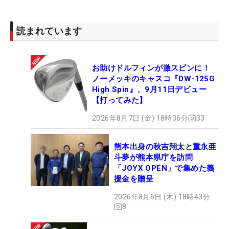
中古クラブも扱う
ゴルフパートナー
ならではの「乗
読まれています
り換え」も多いと泉店長はいう。「『SIM2ドライバ
ー』を使っていた人たちが下取りに出して、そのま
ま『ステルスドライバー』を買ってくれています」
お助けドルフィンが激スピンに！
と話す。前作よりも性能の良さを感じているゴルフ
ノーメッキのキャスコ『DW-125G
ァーが多いのだろう。
High Spin』、9月11日デビュー
【打ってみた】
では、『ステルス』発売から一週間経って、まだ店
2026年8月7日 (金) 18時36分
33
舗でドライバーを買うことは可能なのだろうか。
熊本出身の秋吉翔太と重永亜
斗夢が熊本県庁を訪問
「JOYX OPEN」で集めた義
援金を贈呈
2026年8月6日 (木) 18時43分
8