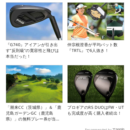
『G740』アイアンが引き出
仲宗根澄香が平均パット数
す“反則級”の寛容性と飛びは
『TRTL』で6人抜き！
本当だった！
「潮来CC（茨城県）」＆「鹿
プロギアのRS DUOはFW・UT
児島ガーデンGC（鹿児島
も完成度が高く購入者続出！
県）」の無料プレー券が当た
る！！
Recommended by