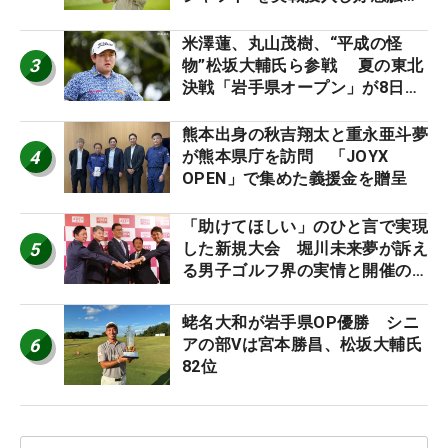
「つかまえにいける」【男子ツア
ーのヒトネタ！】
米澤蓮、丸山茂樹、“平成の怪
3
物”松坂大輔氏ら参戦 夏の東北
決戦「岩手県オープン」が8日開
幕
熊本出身の秋吉翔太と重永亜斗夢
4
が熊本県庁を訪問 「JOYX
OPEN」で集めた義援金を贈呈
「助けてほしい」のひと言で実現
5
した新規大会 堀川未来夢が訴え
る男子ゴルフ界の実情と開催の舞
台裏
蛯名大和が岩手県OP優勝 シニ
6
アの部Vは宮本勝昌、松坂大輔氏
82位