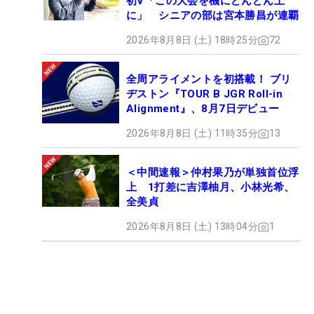
初V「この大会を機にどんどん上
に」 シニアの部は宮本勝昌が連覇
2026年8月8日 (土) 18時25分
72
全周アライメントを初搭載！ ブリ
ヂストン『TOUR B JGR Roll-in
Alignment』、8月7日デビュー
2026年8月8日 (土) 11時35分
13
＜中間速報＞仲村果乃が単独首位浮
上 1打差に吉澤柚月、小林光希、
全美貞
2026年8月8日 (土) 13時04分
1