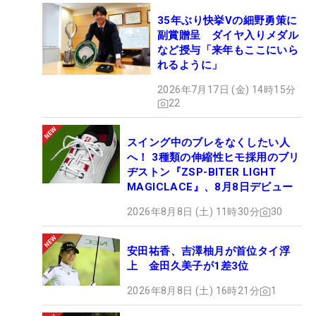
35年ぶり快挙Vの細野勇策に
副賞贈呈 ダイヤ入りメダル
など授与「来年もここにいら
れるように」
2026年7月17日 (金) 14時15分
22
スイング中のブレをなくしたい人
へ！ 3種類の伸縮性ヒモ採用のブリ
ヂストン『ZSP-BITER LIGHT
MAGICLACE』、8月8日デビュー
2026年8月8日 (土) 11時30分
30
安田祐香、吉澤柚月が首位タイ浮
上 金田久美子が1差3位
2026年8月8日 (土) 16時21分
1