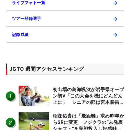
→
ライブフォト一覧
→
ツアー登録選手
→
記録成績
JGTO 週間アクセスランキング
初出場の鳥海颯汰が岩手県オープ
1
ン初V「この大会を機にどんどん
上に」 シニアの部は宮本勝昌が
連覇
稲森佑貴は「飛距離」求め昨年か
2
らSRに変更 フジクラの“未発表
シャフト”を実戦投入し好感触