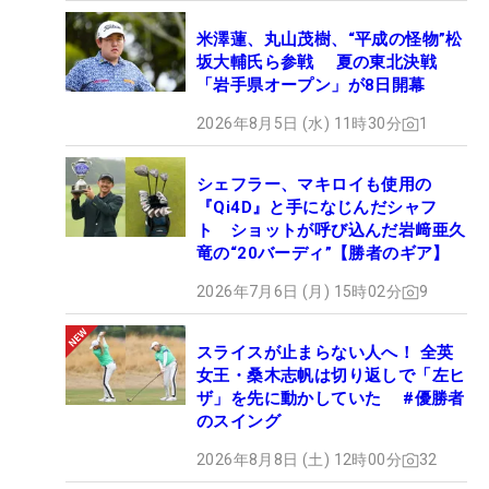
米澤蓮、丸山茂樹、“平成の怪物”松
坂大輔氏ら参戦 夏の東北決戦
「岩手県オープン」が8日開幕
2026年8月5日 (水) 11時30分
1
シェフラー、マキロイも使用の
『Qi4D』と手になじんだシャフ
ト ショットが呼び込んだ岩﨑亜久
竜の“20バーディ”【勝者のギア】
2026年7月6日 (月) 15時02分
9
スライスが止まらない人へ！ 全英
女王・桑木志帆は切り返しで「左ヒ
ザ」を先に動かしていた #優勝者
のスイング
2026年8月8日 (土) 12時00分
32