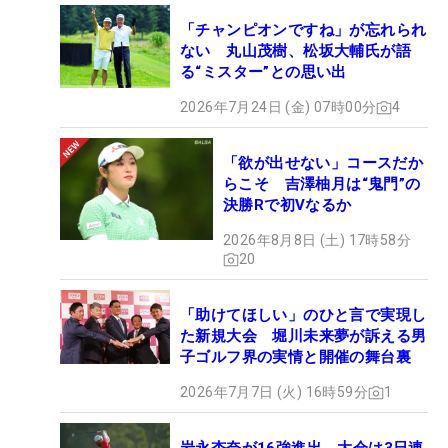
「チャンピオンですね」が忘れられ
ない 丸山茂樹、松坂大輔氏が語
る“ミスター”との思い出
2026年7月24日 (金) 07時00分
4
「欲が出せない」コースだか
らこそ 吉澤柚月は“鬼門”の
決勝Rで初Vなるか
2026年8月8日 (土) 17時58分
20
「助けてほしい」のひと言で実現し
た新規大会 堀川未来夢が訴える男
子ゴルフ界の実情と開催の舞台裏
2026年7月7日 (火) 16時59分
1