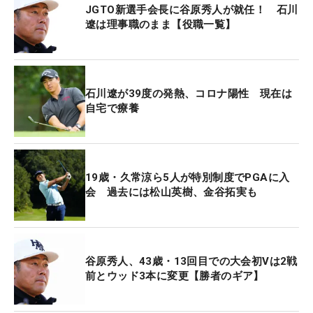
JGTO新選手会長に谷原秀人が就任！ 石川
遼は理事職のまま【役職一覧】
石川遼が39度の発熱、コロナ陽性 現在は
自宅で療養
19歳・久常涼ら5人が特別制度でPGAに入
会 過去には松山英樹、金谷拓実も
谷原秀人、43歳・13回目での大会初Vは2戦
前とウッド3本に変更【勝者のギア】