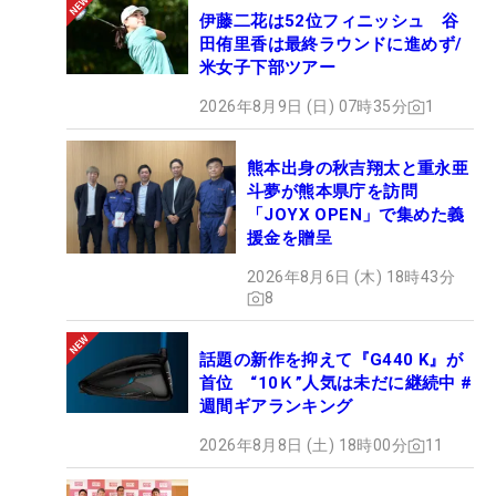
伊藤二花は52位フィニッシュ 谷
田侑里香は最終ラウンドに進めず/
米女子下部ツアー
2026年8月9日 (日) 07時35分
1
熊本出身の秋吉翔太と重永亜
斗夢が熊本県庁を訪問
「JOYX OPEN」で集めた義
援金を贈呈
2026年8月6日 (木) 18時43分
8
話題の新作を抑えて『G440 K』が
首位 “10Ｋ”人気は未だに継続中 #
週間ギアランキング
2026年8月8日 (土) 18時00分
11