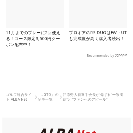
11月までのプレーに2回使え
プロギアのRS DUOはFW・UT
る！コース限定3,500円クー
も完成度が高く購入者続出！
ポン配布中！
Recommended by
ゴルフ総合サイ
「JGTO」の
谷原秀人新選手会長が掲げる“一致団
ト ALBA Net
記事一覧
結”と“ファンへのアピール”