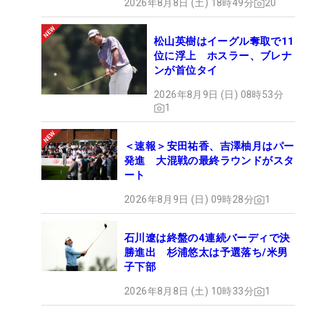
2026年8月8日 (土) 18時49分
20
松山英樹はイーグル奪取で11
位に浮上 ホスラー、ブレナ
ンが首位タイ
2026年8月9日 (日) 08時53分
1
＜速報＞安田祐香、吉澤柚月はパー
発進 大混戦の最終ラウンドがスタ
ート
2026年8月9日 (日) 09時28分
1
石川遼は終盤の4連続バーディで決
勝進出 杉浦悠太は予選落ち/米男
子下部
2026年8月8日 (土) 10時33分
1