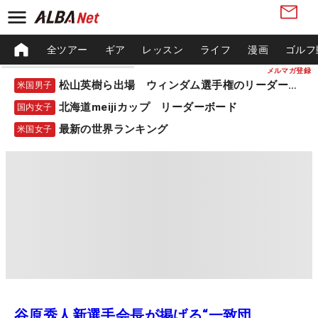
全ツアー
ギア
レッスン
ライフ
漫画
ゴルフ
メルマガ登録
松山英樹ら出場 ウィンダム選手権のリーダーボード
米国男子
北海道meijiカップ リーダーボード
国内女子
最新の世界ランキング
米国女子
谷原秀人新選手会長が掲げる“一致団