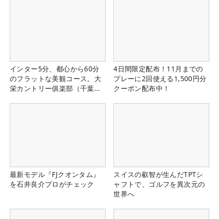
インター5分、都心から60分
4日間限定配布！11月までの
のフラットな美観コース。大
プレーに2回使える1,500円分
栄カントリー俱楽部（千葉
クーポン配布中！
県）
最新モデル『FJクオンタム』
スイスの叡智が生んだTPTシ
を石井良介プロがチェック
ャフトで、ゴルフを異次元の
世界へ