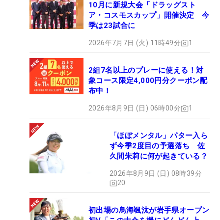
10月に新規大会「ドラッグスト
ア・コスモスカップ」開催決定 今
季は23試合に
2026年7月7日 (火) 11時49分
1
2組7名以上のプレーに使える！対
象コース限定4,000円分クーポン配
布中！
2026年8月9日 (日) 06時00分
1
「ほぼメンタル」パター入ら
ず今季2度目の予選落ち 佐
久間朱莉に何が起きている？
2026年8月9日 (日) 08時39分
20
初出場の鳥海颯汰が岩手県オープン