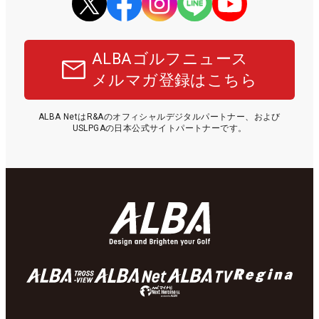
ALBAゴルフニュース
メルマガ登録はこちら
ALBA NetはR&Aのオフィシャルデジタルパートナー、および
USLPGAの日本公式サイトパートナーです。