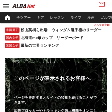
全ツアー
ギア
レッスン
ライフ
漫画
ゴルフ
メルマガ登録
松山英樹ら出場 ウィンダム選手権のリーダーボード
米国男子
北海道meijiカップ リーダーボード
国内女子
最新の世界ランキング
米国女子
このページが表示されるお客様へ
ページを更新するとサイトの閲覧を続けることがで
きます。
広告ブロッカーやトラッキング防止機能をオンにし