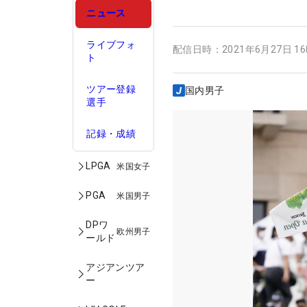
ニュース
ライブフォ
配信日時：
2021年6月27日 1
ト
ツアー登録
国内男子
選手
記録・成績
LPGA
米国女子
PGA
米国男子
DPワ
欧州男子
ールド
アジアンツア
ー