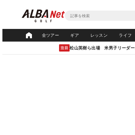
全ツアー
ギア
レッスン
ライフ
松山英樹ら出場 米男子リーダー
注目