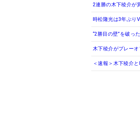
2連勝の木下稜介が
時松隆光は3年ぶり
“2勝目の壁”を破
木下稜介がプレーオ
＜速報＞木下稜介と