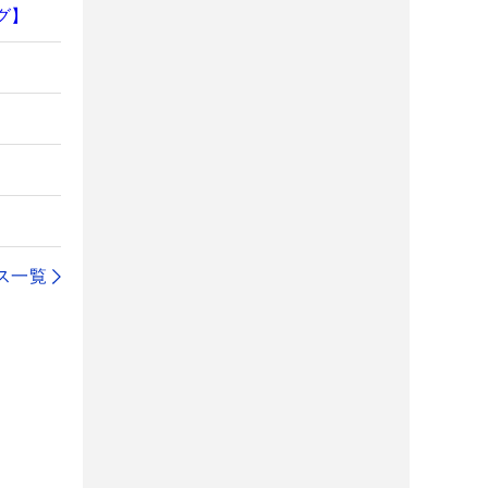
グ】
ス一覧