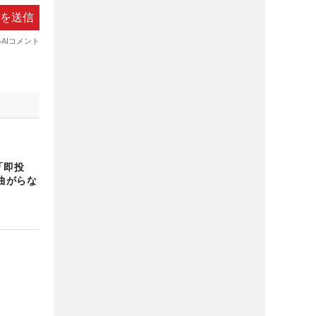
「即投
曲がらな