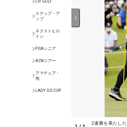
LIV GOLF
ステップ・ア
ップ
ネクストヒロ
イン
PGAシニア
ACNツアー
アマチュア・
他
LADY GO CUP
2連勝を果たし
1
/
1