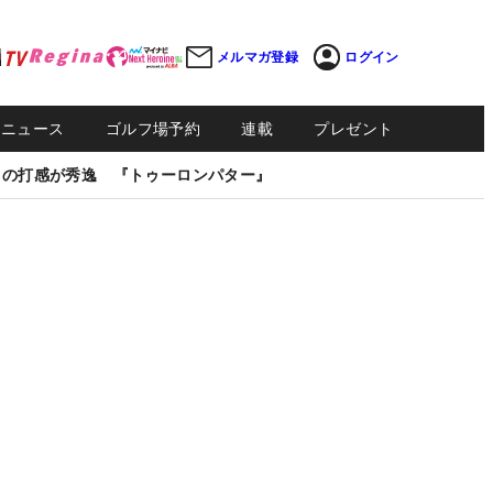
メルマガ登録
ログイン
Sニュース
ゴルフ場予約
連載
プレゼント
しの打感が秀逸 『トゥーロンパター』