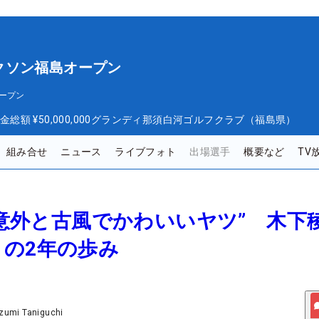
クソン福島オープン
ープン
金総額
¥50,000,000
グランディ那須白河ゴルフクラブ（福島県）
組み合せ
ニュース
ライブフォト
出場選手
概要など
TV
は“意外と古風でかわいいヤツ” 木下
の2年の歩み
zumi Taniguchi