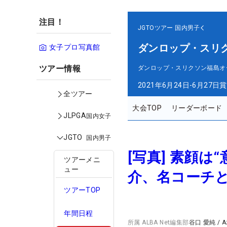
注目！
JGTOツアー
国内男子
ダンロップ・スリ
女子プロ写真館
ツアー情報
ダンロップ・スリクソン福島オ
2021年6月24日-6月27日
賞
全ツアー
大会TOP
リーダーボード
JLPGA
国内女子
JGTO
国内男子
[写真] 素顔
ツアーメニ
ュー
介、名コーチと
ツアーTOP
年間日程
所属
ALBA Net編集部
谷口 愛純
/
A