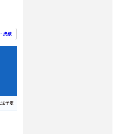
・成績
放送予定