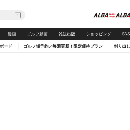
漫画
ゴルフ動画
雑誌出版
ショッピング
SN
ボード
ゴルフ場予約／毎週更新！限定優待プラン
削り出