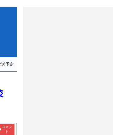
放送予定
稜
コメン
ト