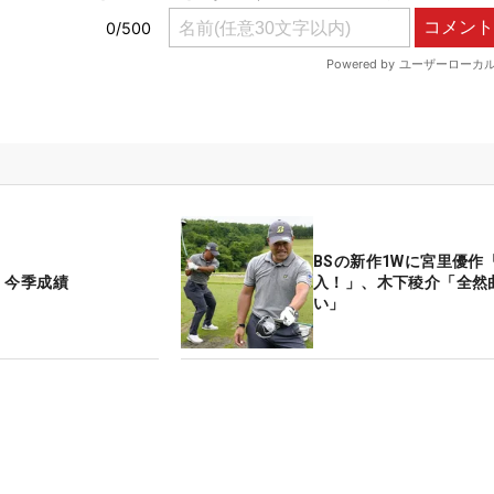
BSの新作1Wに宮里優作
 今季成績
入！」、木下稜介「全然
い」