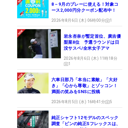
8－9月のプレーに使える！対象コ
ース2,000円分クーポン配布中！
2026年8月6日 (木) 06時00分
1
岩永杏奈が暫定首位、廣吉優
梨菜8位 予選ラウンドは日
没サスペ/全米女子アマ
2026年8月6日 (木) 11時18分
1
六車日那乃「本当に素敵」「大好
き」「心から尊敬」とゾッコン！
満面の笑みをSNSに投稿
2026年8月5日 (水) 16時41分
5
純正シャフト12モデルのスペック
調査「ピンの純正Sフレックスは、