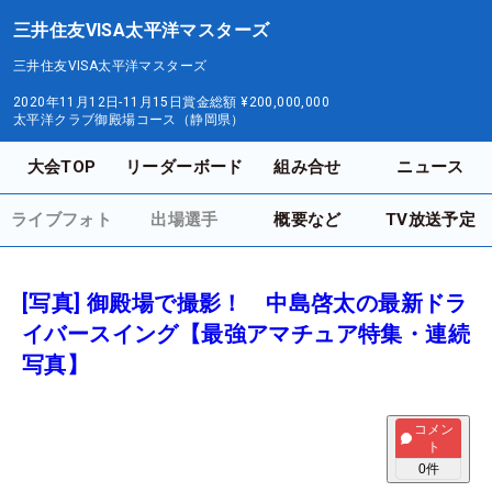
三井住友VISA太平洋マスターズ
三井住友VISA太平洋マスターズ
2020年11月12日-11月15日
賞金総額
¥200,000,000
太平洋クラブ御殿場コース（静岡県）
大会TOP
リーダーボード
組み合せ
ニュース
ライブフォト
出場選手
概要など
TV放送予定
[写真] 御殿場で撮影！ 中島啓太の最新ドラ
イバースイング【最強アマチュア特集・連続
写真】
コメン
ト
0
件