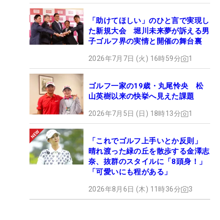
「助けてほしい」のひと言で実現し
た新規大会 堀川未来夢が訴える男
子ゴルフ界の実情と開催の舞台裏
2026年7月7日 (火) 16時59分
1
ゴルフ一家の19歳・丸尾怜央 松
山英樹以来の快挙へ見えた課題
2026年7月5日 (日) 18時13分
1
「これでゴルフ上手いとか反則」
晴れ渡った緑の丘を散歩する金澤志
奈、抜群のスタイルに「8頭身！」
「可愛いにも程がある」
2026年8月6日 (木) 11時36分
3