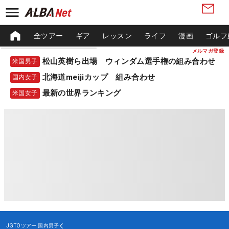
全ツアー
ギア
レッスン
ライフ
漫画
ゴルフ
メルマガ登録
松山英樹ら出場 ウィンダム選手権の組み合わせ
米国男子
北海道meijiカップ 組み合わせ
国内女子
最新の世界ランキング
米国女子
JGTOツアー
国内男子