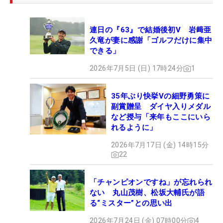
連日の『63』で結婚後初V 岩﨑亜
久竜が妻に感謝「ゴルフだけに集中
できる」
2026年7月5日 (日) 17時24分
1
35年ぶり快挙Vの細野勇策に
副賞贈呈 ダイヤ入りメダル
など授与「来年もここにいら
れるように」
2026年7月17日 (金) 14時15分
22
「チャンピオンですね」が忘れられ
ない 丸山茂樹、松坂大輔氏が語
る“ミスター”との思い出
2026年7月24日 (金) 07時00分
4