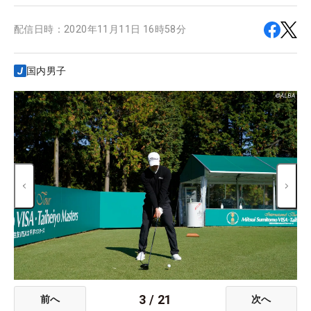
配信日時：
2020年11月11日 16時58分
国内男子
3
/
21
前へ
次へ