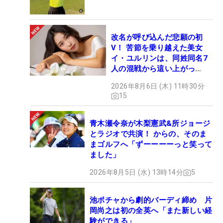
改名が呼び込んだ悲願の初
V！ 苦節を乗り越えた美女
イ・ユルリンは、同姓同名7
人の混戦から這い上がっ
た“新星ヒロイン”
2026年8月6日 (木) 11時30分
15
青木瀬令奈が木梨憲武&所ジョージ
とラジオで共演！ からの、そのま
まゴルフへ「ずーーーーっと笑って
ました」
2026年8月5日 (水) 13時14分
5
池ポチャから劇的バーディ締め 片
岡尚之は初の全英へ「また新しい経
験ができる」