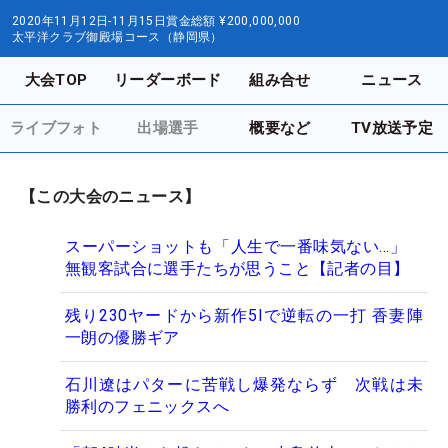
2020年11月12日-11月15日
賞金総額
¥200,000,000
太平洋クラブ御殿場コース（静岡県）
大会TOP
リーダーボード
組み合せ
ニュース
ライブフォト
出場選手
概要など
TV放送予定
【この大会のニュース】
スーパーショットも「人生で一番味気ない…」
無観客試合に選手たちが思うこと【記者の目】
残り230ヤードから新作5Iで逆転の一打 香妻陣
一朗の優勝ギア
石川遼はパターに苦戦し爆発ならず 次戦は未
勝利のフェニックスへ