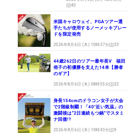
40
米国キャロウェイ、PGAツアー選
手たちが使用するノーメッキブレー
ドを限定発売
2026年8月6日 (木) 10時37分
33
44歳262日のツアー最年長V 福田
侑子の初優勝を支えた14本【勝者
のギア】
2026年8月6日 (木) 08時55分
32
身長154cmのドラコン女子が大会
で2階級制覇！「40°近い気温」の
激闘後は“2日連続もつ鍋”でスタミ
ナ回復!?
2026年8月6日 (木) 10時43分
9