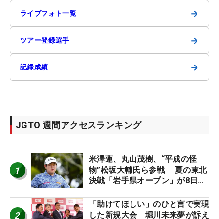
→
ライブフォト一覧
→
ツアー登録選手
→
記録成績
JGTO 週間アクセスランキング
米澤蓮、丸山茂樹、“平成の怪
1
物”松坂大輔氏ら参戦 夏の東北
決戦「岩手県オープン」が8日開
幕
「助けてほしい」のひと言で実現
2
した新規大会 堀川未来夢が訴え