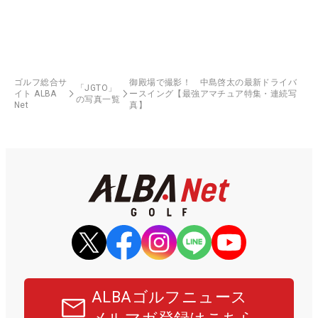
ゴルフ総合サ
御殿場で撮影！ 中島啓太の最新ドライバ
「JGTO」
イト ALBA
ースイング【最強アマチュア特集・連続写
の写真一覧
Net
真】
ALBAゴルフニュース