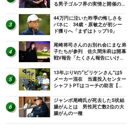
る男子ゴルフ界の実情と開催の舞
台裏
44万円に泣いた昨季の悔しさを
3
バネに 34歳・原敏之が初シー
ド獲りへ「まずはトップ10」
尾崎将司さんのお別れ会にまな弟
4
子たちが参列 佐久間朱莉は開幕
戦V報告「たくさん報告にいける
ように」
13年ぶりVの“ビリケンさん”は5
5
メーカー混在 当週投入センター
シャフトPTはコーチの助言【勝
者のギア】
ジャンボ尾崎氏が死去したS状結
6
腸がんとは 男性死亡数2位の大
腸がんの一種