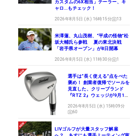
カスタムの6X相当」テーラー、キ
ャロ…もチェック！
2026年8月5日 (水) 16時15分
13
米澤蓮、丸山茂樹、“平成の怪物”松
坂大輔氏ら参戦 夏の東北決戦
「岩手県オープン」が8日開幕
2026年8月5日 (水) 11時30分
1
選手は“長く使える”点をべた
褒め！ 創業者復帰でソールを
見直した、クリーブランド
『RTZ 2』ウェッジが9月12
日デビュー
2026年8月5日 (水) 15時09分
60
LIVゴルフが大量スタッフ解雇
へ？ あすにも選手ミーティング実