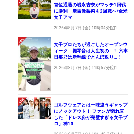
首位通過の岩永杏奈がマッチ1回戦
に勝利 廣吉優梨菜も2回戦へ/全米
女子アマ
2026年8月7日 (金) 10時04分
1
女子プロたちが過ごしたオープンウ
ィーク 堀琴音は人生初の…！ 六車
日那乃は新幹線でとんぼ返り…！
2026年8月7日 (金) 11時57分
1
ゴルフウェアとは一味違うギャップ
にノックアウト！ ファンが惚れ直
した「ドレス姿が完璧すぎる女子プ
ロ」神10