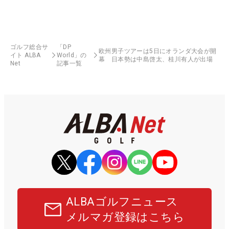
ゴルフ総合サ
「DP
欧州男子ツアーは5日にオランダ大会が開
イト ALBA
World」の
幕 日本勢は中島啓太、桂川有人が出場
Net
記事一覧
ALBAゴルフニュース
メルマガ登録はこちら