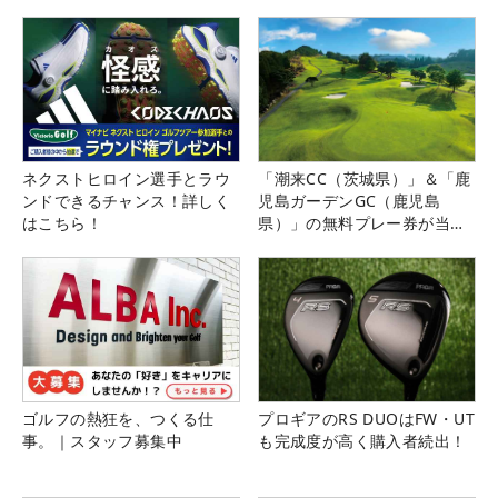
ネクストヒロイン選手とラウ
「潮来CC（茨城県）」＆「鹿
ンドできるチャンス！詳しく
児島ガーデンGC（鹿児島
はこちら！
県）」の無料プレー券が当た
る！！
ゴルフの熱狂を、つくる仕
プロギアのRS DUOはFW・UT
事。｜スタッフ募集中
も完成度が高く購入者続出！