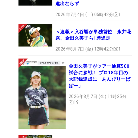
進出ならず
2026年7月4日 (土) 05時42分
1
＜速報＞入谷響が単独首位 永井花
奈、金田久美子ら1差追走
2026年8月7日 (金) 12時42分
1
金田久美子がツアー通算500
試合に参戦！ プロ18年目の
大記録達成に「あんびりーば
ぼー」
2026年8月7日 (金) 11時25分
19