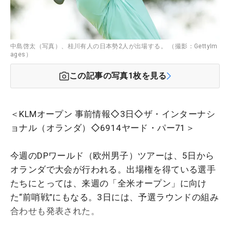
中島啓太（写真）、桂川有人の日本勢2人が出場する。 （撮影：GettyIm
ages）
この記事の写真
1
枚を見る
＜KLMオープン 事前情報◇3日◇ザ・インターナシ
ョナル（オランダ）◇6914ヤード・パー71＞
今週のDPワールド（欧州男子）ツアーは、5日から
オランダで大会が行われる。出場権を得ている選手
たちにとっては、来週の「全米オープン」に向け
た“前哨戦”にもなる。3日には、予選ラウンドの組み
合わせも発表された。