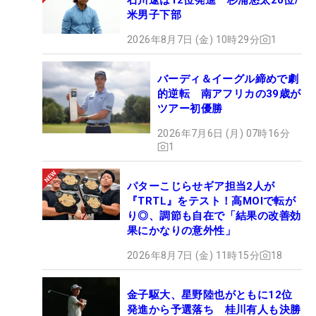
米男子下部
2026年8月7日 (金) 10時29分
1
バーディ＆イーグル締めで劇
的逆転 南アフリカの39歳が
ツアー初優勝
2026年7月6日 (月) 07時16分
1
パターこじらせギア担当2人が
『TRTL』をテスト！高MOIで転が
り◎、調節も自在で「結果の改善効
果にかなりの意外性」
2026年8月7日 (金) 11時15分
18
金子駆大、星野陸也がともに12位
発進から予選落ち 桂川有人も決勝