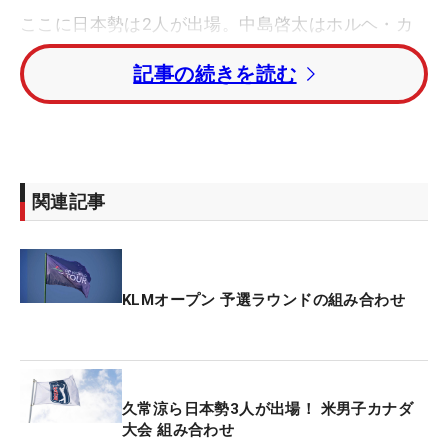
ここに日本勢は2人が出場。中島啓太はホルヘ・カ
ンピージョ（スペイン）、マルセル・シュナイダー
記事の続きを読む
（ドイツ）との組み合わせが決まった。初日は日本
時間午後8時10分に1番から競技を開始する。
桂川有人はジェイコブ・スコフ・オレセン（デンマ
ーク）、シモン・フォルシュストローム（スウェー
関連記事
デン）とともに、同午後3時30分に4日間の戦いを開
始する。
賞金総額275万ドル（約3億9325万円）がかけられ
KLMオープン 予選ラウンドの組み合わせ
ている。
久常涼ら日本勢3人が出場！ 米男子カナダ
大会 組み合わせ