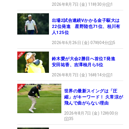
2026年8月7日 (金) 11時30分
1
出場2試合連続Vかかる金子駆大は
22位発進 星野陸也71位、桂川有
人125位
2026年6月26日 (金) 07時04分
5
鈴木愛が大会2勝目へ首位T発進
安田祐香、吉澤柚月ら5位
2026年8月7日 (金) 16時14分
1
世界の最新スイングは「圧
縮」がキーワード！ 久常涼が
飛んで曲がらない理由
2026年8月7日 (金) 12時00分
35