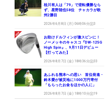
桂川有人は「79」で逆転優勝なら
ず、星野陸也58位 チャカラが欧
州2勝目
2026年6月8日 (月) 06時06分
3
お助けドルフィンが激スピンに！
ノーメッキのキャスコ『DW-125G
High Spin』、9月11日デビュー
【打ってみた】
2026年8月7日 (金) 18時36分
33
あふれる熊本への思い 首位発進・
鈴木愛が被災地に1000万円寄付
「もらったお金をほかの人に」
2026年8月7日 (金) 18時10分
19