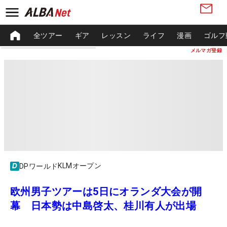
全ツアー
ギア
レッスン
ライフ
漫画
ゴルフ
メルマガ登録
KLMオープン
DPワールド
欧州男子ツアーは5日にオランダ大会が開
幕 日本勢は中島啓太、桂川有人が出場