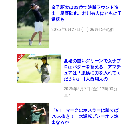
金子駆大は33位で決勝ラウンド進
出 星野陸也、桂川有人はともに予
選落ち
2026年6月27日 (土) 06時13分
1
夏場の重いグリーンで女子プ
ロはパターを替える アマチ
ュアは「腹筋に力を入れてく
ださい」【大西翔太の
HOTSHOT】
2026年8月7日 (金) 12時00分
7
「61」マークのホスラーは勝てば
70人抜き！ 大逆転プレーオフ進
出なるか