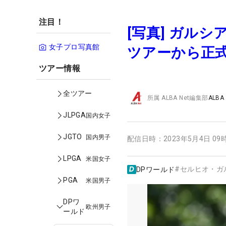
注目！
[写真] ガル
女子プロ写真館
ツアーから正
ツアー情報
全ツアー
所属
ALBA Net編集部
ALBA
JLPGA
国内女子
JGTO
国内男子
配信日時：
2023年5月4日 09
LPGA
米国女子
#
セルヒオ・ガ
DPワールド
PGA
米国男子
DPワ
欧州男子
ールド