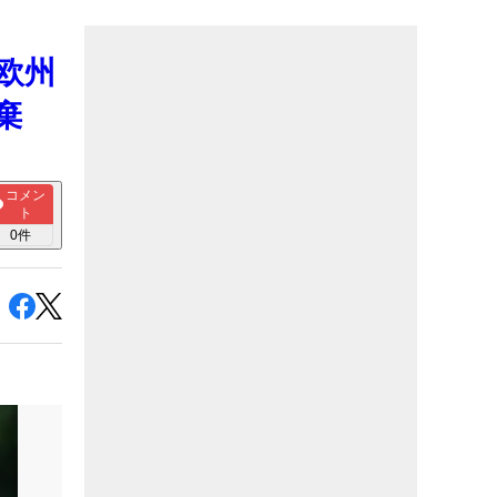
欧州
棄
コメン
ト
0
件