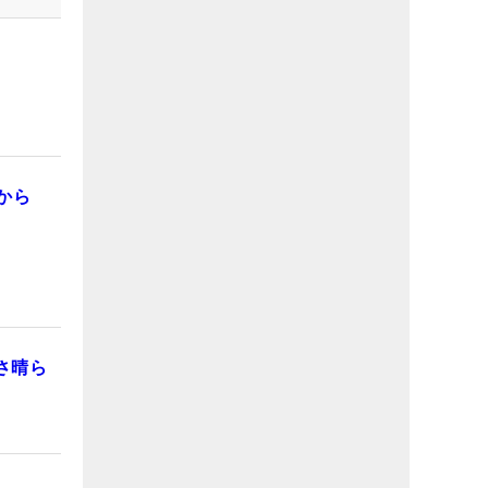
から
さ晴ら