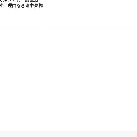
性 理由なき途中棄権
』