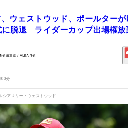
シア、ウェストウッド、ポールターが
式に脱退 ライダーカップ出場権放
 Net編集部
/
ALBA Net
時00分
ルシア
#
リー・ウェストウッド