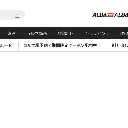
漫画
ゴルフ動画
雑誌出版
ショッピング
SN
ボード
ゴルフ場予約／期間限定クーポン配布中！
削り出