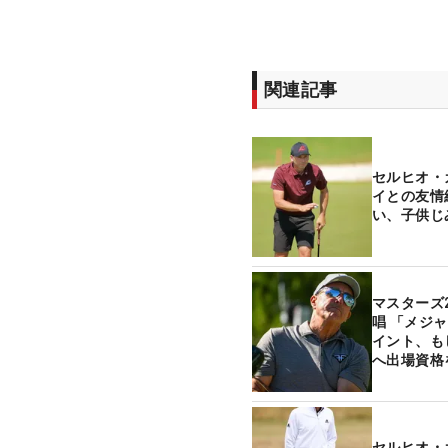
関連記事
セルヒオ・
イとの友情
い、子供
マスターズ
唱 「メジャ
イント、も
へ出場資格
セルヒオ・