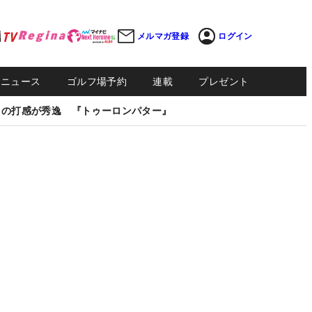
メルマガ登録
ログイン
Sニュース
ゴルフ場予約
連載
プレゼント
しの打感が秀逸 『トゥーロンパター』