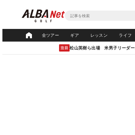
全ツアー
ギア
レッスン
ライフ
松山英樹ら出場 米男子リーダー
注目