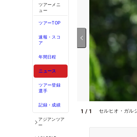
ツアーメニ
ュー
ツアーTOP
速報・スコ
ア
年間日程
ニュース
ツアー登録
選手
記録・成績
1
/
1
セルヒオ・ガルシ
アジアンツア
ー