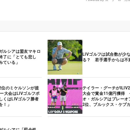
ガルシアは盟友マキロ
LIVゴルフは試合数が少
終了に「とても悲し
る？ 若手選手からは不
じみている」
2位のミケルソンが提
テイラー・グーチがlLIV
ー大会はLIVゴルフポ
大会で賞金11億円獲得 
しくはLIVゴルフ勝者
オ・ガルシアはプレーオ
を！」
2位、ブルックス・ケプカ
ガルシアに「罰金処