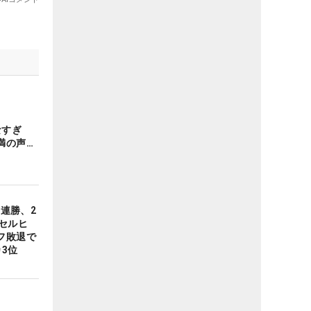
なすぎ
満の声…
2連勝、2
セルヒ
フ敗退で
3位