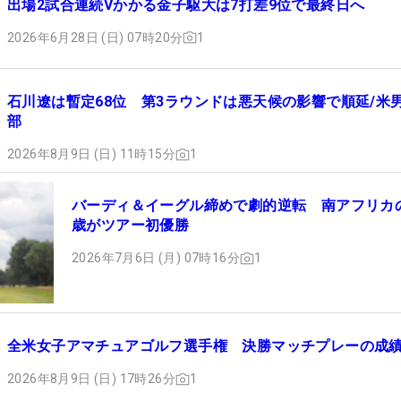
出場2試合連続Vかかる金子駆大は7打差9位で最終日へ
2026年6月28日 (日) 07時20分
1
石川遼は暫定68位 第3ラウンドは悪天候の影響で順延/米
部
2026年8月9日 (日) 11時15分
1
バーディ＆イーグル締めで劇的逆転 南アフリカの
歳がツアー初優勝
2026年7月6日 (月) 07時16分
1
全米女子アマチュアゴルフ選手権 決勝マッチプレーの成
2026年8月9日 (日) 17時26分
1