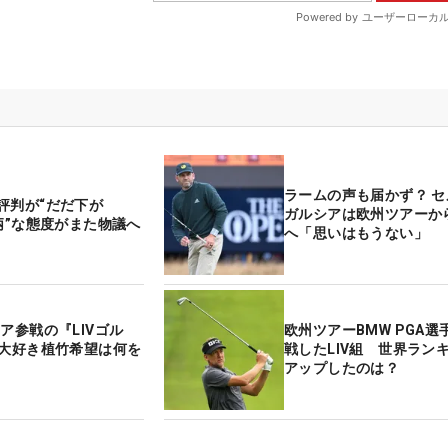
ラームの声も届かず？ 
評判が“だだ下が
ガルシアは欧州ツアーか
横柄”な態度がまた物議へ
へ「思いはもうない」
ア参戦の『LIVゴル
欧州ツアーBMW PGA選
A大好き植竹希望は何を
戦したLIV組 世界ラン
アップしたのは？