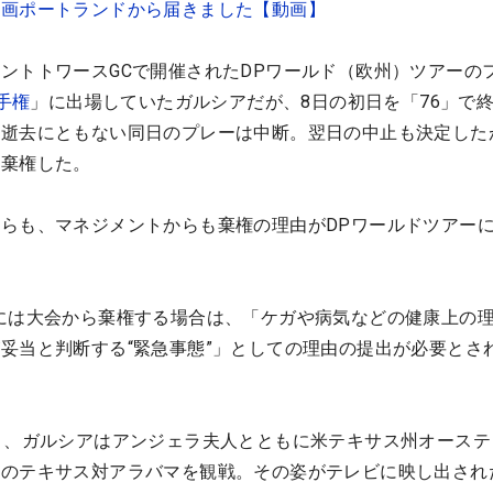
動画ポートランドから届きました【動画】
ントトワースGCで開催されたDPワールド（欧州）ツアーの
選手権
」に出場していたガルシアだが、8日の初日を「76」で
の逝去にともない同日のプレーは中断。翌日の中止も決定した
中棄権した。
らも、マネジメントからも棄権の理由がDPワールドツアー
には大会から棄権する場合は、「ケガや病気などの健康上の
妥当と判断する“緊急事態”」としての理由の提出が必要とさ
）、ガルシアはアンジェラ夫人とともに米テキサス州オーステ
ルのテキサス対アラバマを観戦。その姿がテレビに映し出され