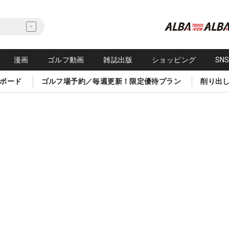
漫画
ゴルフ動画
雑誌出版
ショッピング
SN
ボード
ゴルフ場予約／毎週更新！限定優待プラン
削り出