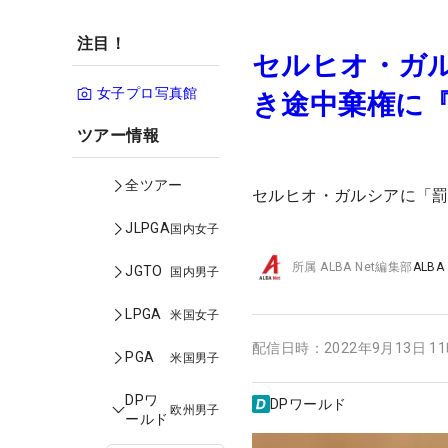
注目！
セルヒオ・ガ
女子プロ写真館
き途中棄権に『
ツアー情報
全ツアー
セルヒオ・ガルシアに「罰
JLPGA
国内女子
所属
ALBA Net編集部
ALBA
JGTO
国内男子
LPGA
米国女子
配信日時：
2022年9月13日 1
PGA
米国男子
DPワ
DPワールド
欧州男子
ールド