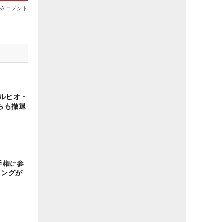
セルヒオ・
らも撤退
手権に参
キングが