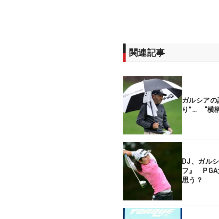
関連記事
ガルシアの
り”… “
DJ、ガルシ
フ』 PG
思う？