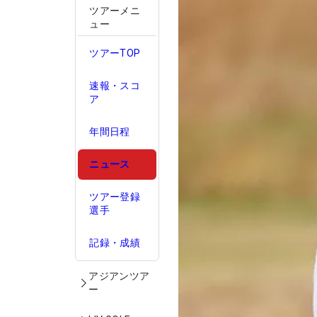
ツアーメニ
ュー
ツアーTOP
速報・スコ
ア
年間日程
ニュース
ツアー登録
選手
記録・成績
アジアンツア
ー