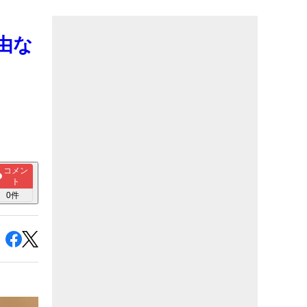
由な
コメン
ト
0
件