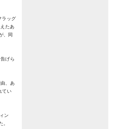
フラッグ
終えたあ
が、同
に告げら
理由、あ
れてい
ィン
た。