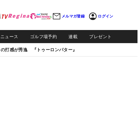
メルマガ登録
ログイン
Sニュース
ゴルフ場予約
連載
プレゼント
しの打感が秀逸 『トゥーロンパター』