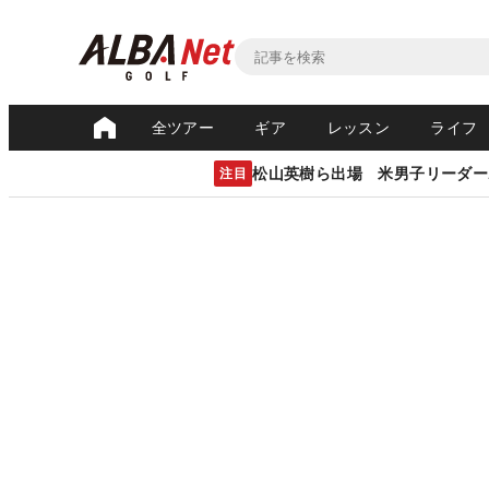
全ツアー
ギア
レッスン
ライフ
松山英樹ら出場 米男子リーダー
注目