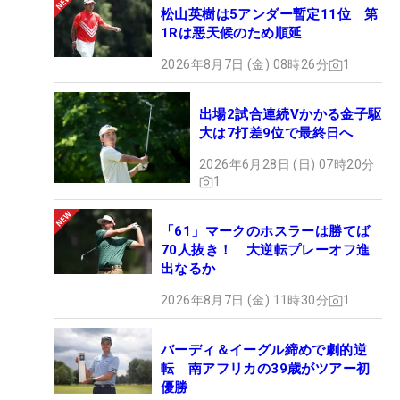
松山英樹は5アンダー暫定11位 第
1Rは悪天候のため順延
2026年8月7日 (金) 08時26分
1
出場2試合連続Vかかる金子駆
大は7打差9位で最終日へ
2026年6月28日 (日) 07時20分
1
「61」マークのホスラーは勝てば
70人抜き！ 大逆転プレーオフ進
出なるか
2026年8月7日 (金) 11時30分
1
バーディ＆イーグル締めで劇的逆
転 南アフリカの39歳がツアー初
優勝