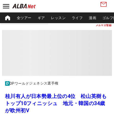
全ツアー
ギア
レッスン
ライフ
漫画
ゴルフ
メルマガ登録
ジェネシス選手権
DPワールド
桂川有人が日本勢最上位の4位 松山英樹も
トップ10フィニッシュ 地元・韓国の34歳
が欧州初V