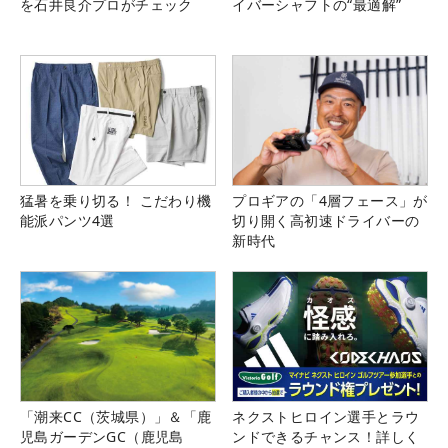
を石井良介プロがチェック
イバーシャフトの“最適解”
猛暑を乗り切る！ こだわり機
プロギアの「4層フェース」が
能派パンツ4選
切り開く高初速ドライバーの
新時代
「潮来CC（茨城県）」＆「鹿
ネクストヒロイン選手とラウ
児島ガーデンGC（鹿児島
ンドできるチャンス！詳しく