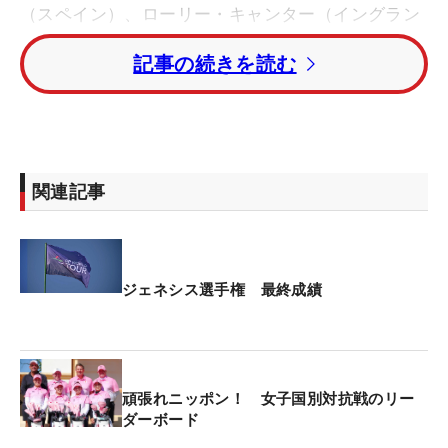
（スペイン）、ローリー・キャンター（イングラン
ド）が続いた。
記事の続きを読む
日本の桂川有人が最終日も「70」と伸ばし、トータ
ル7アンダー・4位タイと日本勢最上位で終えた。松
山英樹は「70」のゴルフ。トータル6アンダー・7位
タイでフィニッシュした。
関連記事
中島啓太はトータル1オーバー・54位タイ、星野陸
也はトータル7オーバー・72位で4日間を終えた。
ジェネシス選手権 最終成績
頑張れニッポン！ 女子国別対抗戦のリー
ダーボード