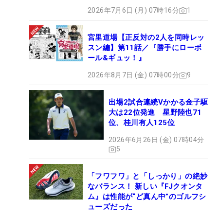
2026年7月6日 (月) 07時16分
1
宮里道場【正反対の2人を同時レッ
スン編】第11話／『勝手にローボ
ール&ギュッ！』
2026年8月7日 (金) 07時00分
9
出場2試合連続Vかかる金子駆
大は22位発進 星野陸也71
位、桂川有人125位
2026年6月26日 (金) 07時04分
5
「フワフワ」と「しっかり」の絶妙
なバランス！ 新しい『FJクオンタ
ム』は性能が“ど真ん中”のゴルフシ
ューズだった