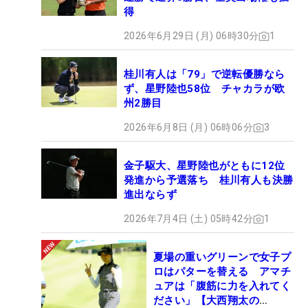
得
2026年6月29日 (月) 06時30分
1
桂川有人は「79」で逆転優勝なら
ず、星野陸也58位 チャカラが欧
州2勝目
2026年6月8日 (月) 06時06分
3
金子駆大、星野陸也がともに12位
発進から予選落ち 桂川有人も決勝
進出ならず
2026年7月4日 (土) 05時42分
1
夏場の重いグリーンで女子プ
ロはパターを替える アマチ
ュアは「腹筋に力を入れてく
ださい」【大西翔太の