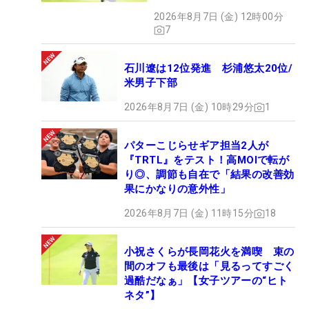
HOTSHOT】
2026年8月7日 (金) 12時00分
7
石川遼は12位発進 杉浦悠太20位/
米男子下部
2026年8月7日 (金) 10時29分
1
パターこじらせギア担当2人が
『TRTL』をテスト！高MOIで転が
り◎、調節も自在で「結果の改善効
果にかなりの意外性」
2026年8月7日 (金) 11時15分
18
小祝さくらが長岡花火を満喫 束の
間のオフも最後は「見るってすごく
過酷だなぁ」【女子ツアーの“ヒト
ネタ”】