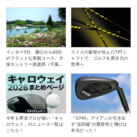
インター5分、都心から60分
スイスの叡智が生んだTPTシ
のフラットな美観コース。大
ャフトで、ゴルフを異次元の
栄カントリー俱楽部（千葉
世界へ
県）
今年も男女プロが強い「キャ
『G740』アイアンが引き出
ロウェイ」のニュース一覧は
す“反則級”の寛容性と飛びは
こちら！
本当だった！