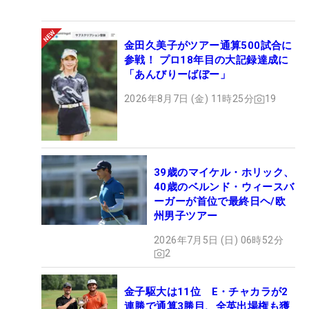
金田久美子がツアー通算500試合に
参戦！ プロ18年目の大記録達成に
「あんびりーばぼー」
2026年8月7日 (金) 11時25分
19
39歳のマイケル・ホリック、
40歳のベルンド・ウィースバ
ーガーが首位で最終日ヘ/欧
州男子ツアー
2026年7月5日 (日) 06時52分
2
金子駆大は11位 E・チャカラが2
連勝で通算3勝目、全英出場権も獲