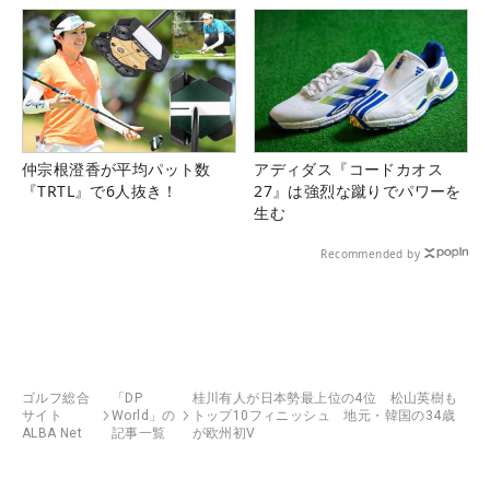
仲宗根澄香が平均パット数
アディダス『コードカオス
『TRTL』で6人抜き！
27』は強烈な蹴りでパワーを
生む
Recommended by
ゴルフ総合
「DP
桂川有人が日本勢最上位の4位 松山英樹も
サイト
World」の
トップ10フィニッシュ 地元・韓国の34歳
ALBA Net
記事一覧
が欧州初V