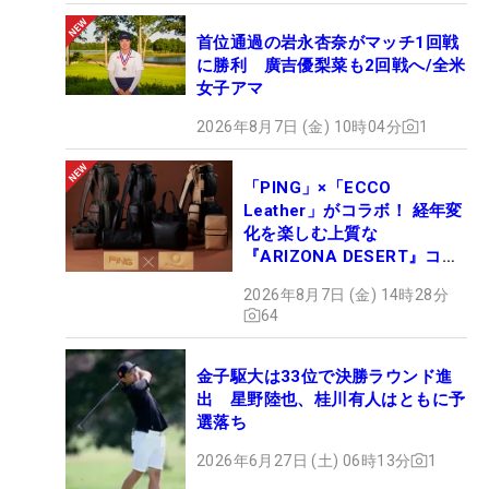
首位通過の岩永杏奈がマッチ1回戦
に勝利 廣吉優梨菜も2回戦へ/全米
女子アマ
2026年8月7日 (金) 10時04分
1
「PING」×「ECCO
Leather」がコラボ！ 経年変
化を楽しむ上質な
『ARIZONA DESERT』コレ
クション、9月15日限定デビ
2026年8月7日 (金) 14時28分
ュー
64
金子駆大は33位で決勝ラウンド進
出 星野陸也、桂川有人はともに予
選落ち
2026年6月27日 (土) 06時13分
1