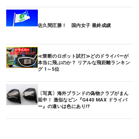
佐久間圧勝！ 国内女子 最終成績
≪禁断のロボット試打≫どのドライバーが
本当に飛ぶのか？ リアルな飛距離ランキン
グ 1～5位
〔写真〕海外ブランドの偽物クラブがまん
延中！ 激似なピン『G440 MAX ドライバ
ー』の違いは色にあり⁉