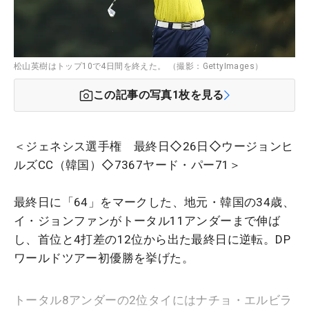
松山英樹はトップ10で4日間を終えた。 （撮影：GettyImages）
この記事の写真
1
枚を見る
＜ジェネシス選手権 最終日◇26日◇ウージョンヒ
ルズCC（韓国）◇7367ヤード・パー71＞
最終日に「64」をマークした、地元・韓国の34歳、
イ・ジョンファンがトータル11アンダーまで伸ば
し、首位と4打差の12位から出た最終日に逆転。DP
ワールドツアー初優勝を挙げた。
トータル8アンダーの2位タイにはナチョ・エルビラ