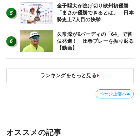
金子駆大が逃げ切り欧州初優勝
5
「まさか優勝できるとは」 日本
勢史上7人目の快挙
久常涼が9バーディの「64」で首
6
位発進！ 圧巻プレーを振り返る
【動画】
ランキングをもっと見る
ページ上部へ
オススメの記事