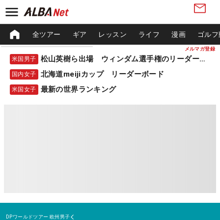
全ツアー
ギア
レッスン
ライフ
漫画
ゴルフ
メルマガ登録
松山英樹ら出場 ウィンダム選手権のリーダーボード
米国男子
北海道meijiカップ リーダーボード
国内女子
最新の世界ランキング
米国女子
DPワールドツアー
欧州男子