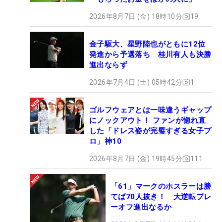
2026年8月7日 (金) 18時10分
19
金子駆大、星野陸也がともに12位
発進から予選落ち 桂川有人も決勝
進出ならず
2026年7月4日 (土) 05時42分
1
ゴルフウェアとは一味違うギャップ
にノックアウト！ ファンが惚れ直
した「ドレス姿が完璧すぎる女子プ
ロ」神10
2026年8月7日 (金) 19時45分
111
「61」マークのホスラーは勝
てば70人抜き！ 大逆転プレ
ーオフ進出なるか