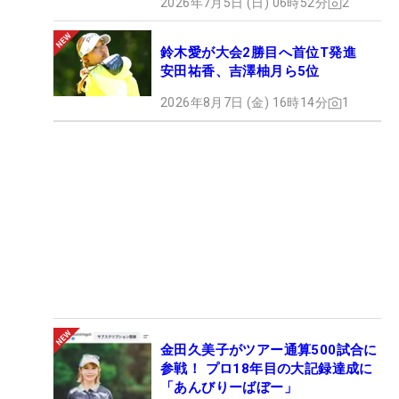
2026年7月5日 (日) 06時52分
2
鈴木愛が大会2勝目へ首位T発進
安田祐香、吉澤柚月ら5位
2026年8月7日 (金) 16時14分
1
金田久美子がツアー通算500試合に
参戦！ プロ18年目の大記録達成に
「あんびりーばぼー」