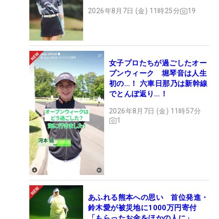
2026年8月7日 (金) 11時25分
19
女子プロたちが過ごしたオー
プンウィーク 堀琴音は人生
初の…！ 六車日那乃は新幹線
でとんぼ返り…！
2026年8月7日 (金) 11時57分
1
あふれる熊本への思い 首位発進・
鈴木愛が被災地に1000万円寄付
「もらったお金をほかの人に」