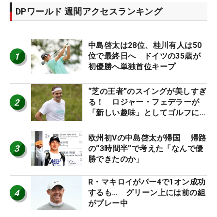
DPワールド 週間アクセスランキング
中島啓太は28位、桂川有人は50
1
位で最終日へ ドイツの35歳が
初優勝へ単独首位キープ
“芝の王者”のスイングが美しすぎ
2
る！ ロジャー・フェデラーが
「新しい趣味」としてゴルフに挑
戦中！
欧州初Vの中島啓太が帰国 帰路
3
の“3時間半”で考えた「なんで優
勝できたのか」
R・マキロイがパー4で1オン成功
4
するも… グリーン上には前の組
がプレー中