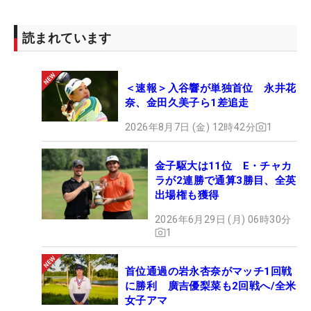
読まれています
＜速報＞入谷響が単独首位 永井花
奈、金田久美子ら1差追走
2026年8月7日 (金) 12時42分
1
金子駆大は11位 E・チャカ
ラが2連勝で通算3勝目、全英
出場権も獲得
2026年6月29日 (月) 06時30分
1
首位通過の岩永杏奈がマッチ1回戦
に勝利 廣吉優梨菜も2回戦へ/全米
女子アマ