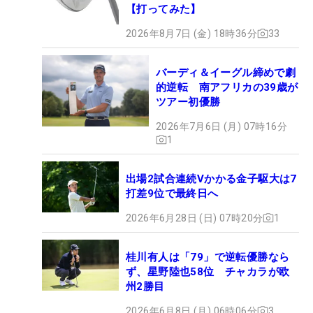
【打ってみた】
2026年8月7日 (金) 18時36分
33
バーディ＆イーグル締めで劇
的逆転 南アフリカの39歳が
ツアー初優勝
2026年7月6日 (月) 07時16分
1
出場2試合連続Vかかる金子駆大は7
打差9位で最終日へ
2026年6月28日 (日) 07時20分
1
桂川有人は「79」で逆転優勝なら
ず、星野陸也58位 チャカラが欧
州2勝目
2026年6月8日 (月) 06時06分
3