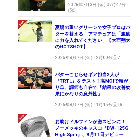
2026年7月3日 (金) 07時47分
5
夏場の重いグリーンで女子プロはパ
ターを替える アマチュアは「腹筋
に力を入れてください」【大西翔太
のHOTSHOT】
2026年8月7日 (金) 12時00分
7
パターこじらせギア担当2人が
『TRTL』をテスト！高MOIで転が
り◎、調節も自在で「結果の改善効
果にかなりの意外性」
2026年8月7日 (金) 11時15分
18
お助けドルフィンが激スピンに！
ノーメッキのキャスコ『DW-125G
High Spin』、9月11日デビュー