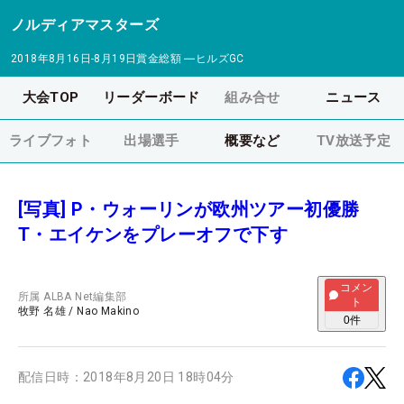
ノルディアマスターズ
2018年8月16日-8月19日
賞金総額
―
ヒルズGC
大会TOP
リーダーボード
組み合せ
ニュース
ライブフォト
出場選手
概要など
TV放送予定
[写真] P・ウォーリンが欧州ツアー初優勝
T・エイケンをプレーオフで下す
コメン
所属
ALBA Net編集部
ト
牧野 名雄
/
Nao Makino
0
件
配信日時：
2018年8月20日 18時04分