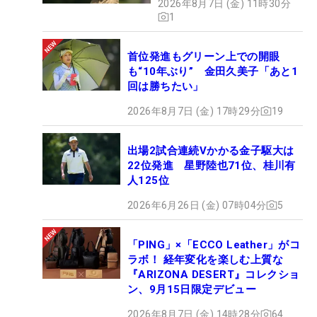
2026年8月7日 (金) 11時30分
1
首位発進もグリーン上での開眼
も“10年ぶり” 金田久美子「あと1
回は勝ちたい」
2026年8月7日 (金) 17時29分
19
出場2試合連続Vかかる金子駆大は
22位発進 星野陸也71位、桂川有
人125位
2026年6月26日 (金) 07時04分
5
「PING」×「ECCO Leather」がコ
ラボ！ 経年変化を楽しむ上質な
『ARIZONA DESERT』コレクショ
ン、9月15日限定デビュー
2026年8月7日 (金) 14時28分
64