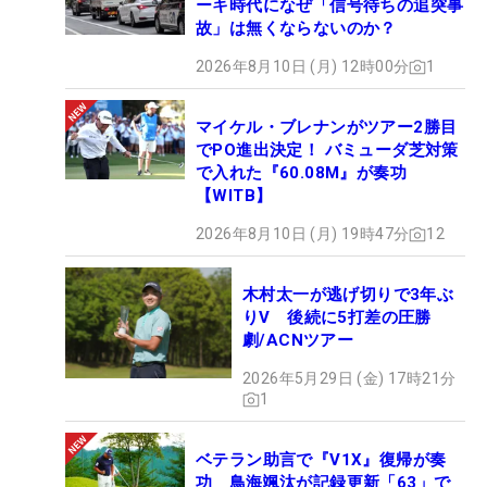
ーキ時代になぜ「信号待ちの追突事
故」は無くならないのか？
2026年8月10日 (月) 12時00分
1
マイケル・ブレナンがツアー2勝目
でPO進出決定！ バミューダ芝対策
で入れた『60.08M』が奏功
【WITB】
2026年8月10日 (月) 19時47分
12
木村太一が逃げ切りで3年ぶ
りV 後続に5打差の圧勝
劇/ACNツアー
2026年5月29日 (金) 17時21分
1
ベテラン助言で『V1X』復帰が奏
功 鳥海颯汰が記録更新「63」で