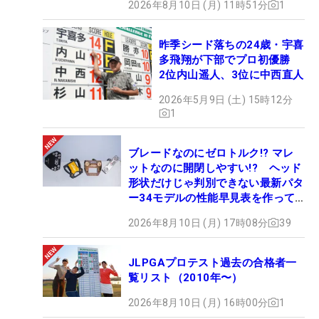
2026年8月10日 (月) 11時51分
1
昨季シード落ちの24歳・宇喜
多飛翔が下部でプロ初優勝
2位内山遥人、3位に中西直人
2026年5月9日 (土) 15時12分
1
ブレードなのにゼロトルク!? マレ
ットなのに開閉しやすい!? ヘッド
形状だけじゃ判別できない最新パタ
ー34モデルの性能早見表を作って
みた #ギアカタログ2026
2026年8月10日 (月) 17時08分
39
JLPGAプロテスト過去の合格者一
覧リスト（2010年〜）
2026年8月10日 (月) 16時00分
1