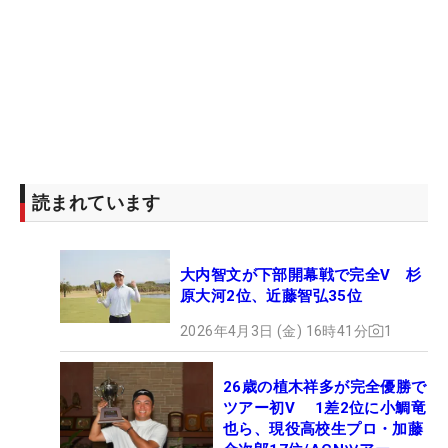
読まれています
大内智文が下部開幕戦で完全V 杉
原大河2位、近藤智弘35位
2026年4月3日 (金) 16時41分
1
26歳の植木祥多が完全優勝で
ツアー初V 1差2位に小鯛竜
也ら、現役高校生プロ・加藤