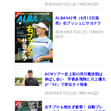
2026年6月19日 (金) 14時24分
1
ALBA942号（8月12日発
売）右プッシュにサヨナラ
2026年8月10日 (月) 12時00分
10
ACNツアー史上初の河川敷決戦は
伸ばし合い 宇喜多飛翔と川上優大
が「62」で首位タイ発進
2026年4月15日 (水) 18時14分
1
女子プロも相次ぎ被害！ 自動ブレ