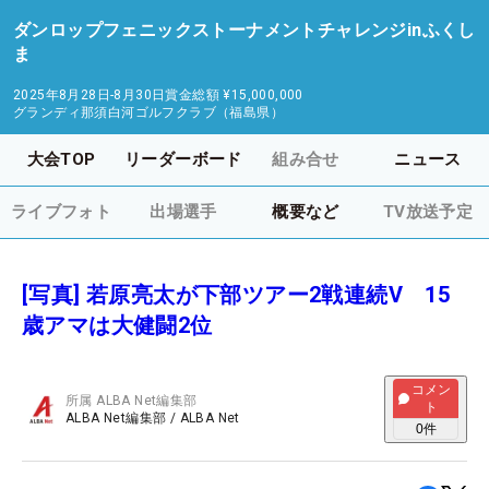
ダンロップフェニックストーナメントチャレンジinふくし
ま
2025年8月28日-8月30日
賞金総額
¥15,000,000
グランディ那須白河ゴルフクラブ（福島県）
大会TOP
リーダーボード
組み合せ
ニュース
ライブフォト
出場選手
概要など
TV放送予定
[写真] 若原亮太が下部ツアー2戦連続V 15
歳アマは大健闘2位
コメン
所属
ALBA Net編集部
ト
ALBA Net編集部
/
ALBA Net
0
件