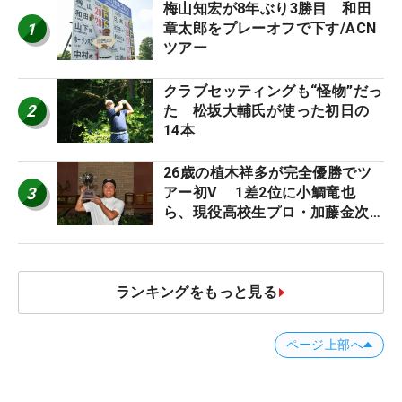
梅山知宏が8年ぶり3勝目 和田
1
章太郎をプレーオフで下す/ACN
ツアー
クラブセッティングも“怪物”だっ
2
た 松坂大輔氏が使った初日の
14本
26歳の植木祥多が完全優勝でツ
3
アー初V 1差2位に小鯛竜也
ら、現役高校生プロ・加藤金次郎
17位/ACNツアー
ランキングをもっと見る
ページ上部へ