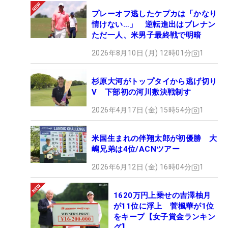
プレーオフ逃したケプカは「かなり
情けない…」 逆転進出はブレナン
ただ一人、米男子最終戦で明暗
2026年8月10日 (月) 12時01分
1
杉原大河がトップタイから逃げ切り
V 下部初の河川敷決戦制す
2026年4月17日 (金) 15時54分
1
米国生まれの伴翔太郎が初優勝 大
嶋兄弟は4位/ACNツアー
2026年6月12日 (金) 16時04分
1
1620万円上乗せの吉澤柚月
が11位に浮上 菅楓華が1位
をキープ【女子賞金ランキン
グ】