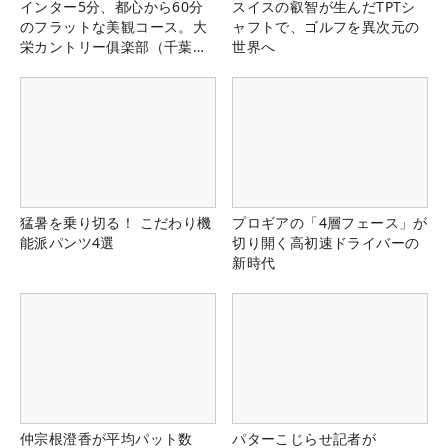
インター5分、都心から60分
スイスの叡智が生んだTPTシ
のフラットな美観コース。大
ャフトで、ゴルフを異次元の
栄カントリー俱楽部（千葉
世界へ
県）
猛暑を乗り切る！ こだわり機
プロギアの「4層フェース」が
能派パンツ4選
切り開く高初速ドライバーの
新時代
仲宗根澄香が平均パット数
パターこじらせ記者が