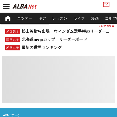
全ツアー
ギア
レッスン
ライフ
漫画
ゴルフ
メルマガ登録
松山英樹ら出場 ウィンダム選手権のリーダーボード
米国男子
北海道meijiカップ リーダーボード
国内女子
最新の世界ランキング
米国女子
ACNツアー