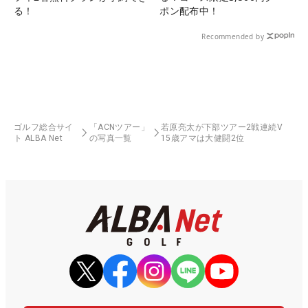
る！
ポン配布中！
Recommended by
ゴルフ総合サイ
「ACNツアー」
若原亮太が下部ツアー2戦連続V
ト ALBA Net
の写真一覧
15歳アマは大健闘2位