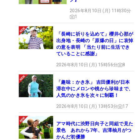
2026年8月10日 (月) 11時30分
1
「長崎に祈りを込めて」櫻井心那が
出身地・長崎の「原爆の日」に哀悼
の意を表明 「当たり前に生活でき
ていることに感謝」
2026年8月10日 (月) 15時56分
8
「趣味：かき氷」 吉田優利が日本
滞在中にメロンや桃から珍味まで、
人気のかき氷を次々に制覇！
2026年8月10日 (月) 13時53分
17
アマ時代に渋野日向子と同組で見た
景色 あれから7年、吉澤柚月がつ
かんだ初優勝