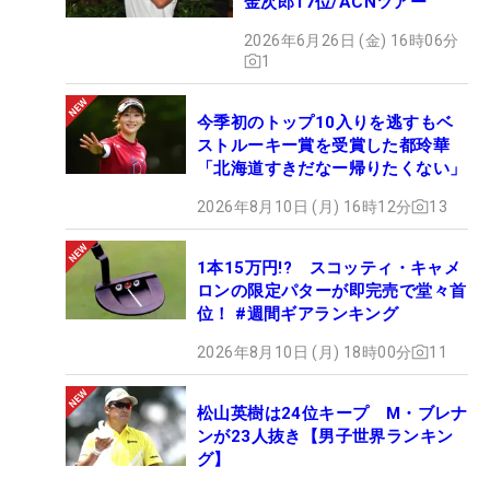
金次郎17位/ACNツアー
2026年6月26日 (金) 16時06分
1
今季初のトップ10入りを逃すもベ
ストルーキー賞を受賞した都玲華
「北海道すきだなー帰りたくない」
2026年8月10日 (月) 16時12分
13
1本15万円!? スコッティ・キャメ
ロンの限定パターが即完売で堂々首
位！ #週間ギアランキング
2026年8月10日 (月) 18時00分
11
松山英樹は24位キープ M・ブレナ
ンが23人抜き【男子世界ランキン
グ】