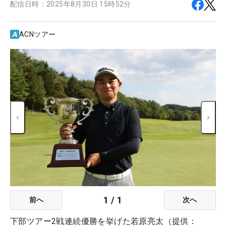
配信日時：
2025年8月30日 15時52分
ACNツアー
1
/
1
前へ
次へ
下部ツアー2戦連続優勝を挙げた若原亮太（提供：