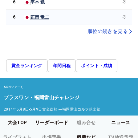
6
-3
平本 穏
6
-3
正岡 竜二
順位の続きを見る
賞金ランキング
年間日程
ポイント・成績
ACNツアー
プラスワン・福岡雷山チャレンジ
2014年5月8日-5月9日
賞金総額
―
福岡雷山ゴルフ倶楽部
大会TOP
リーダーボード
組み合せ
ニュース
ライブフォト
出場選手
概要など
TV放送予定