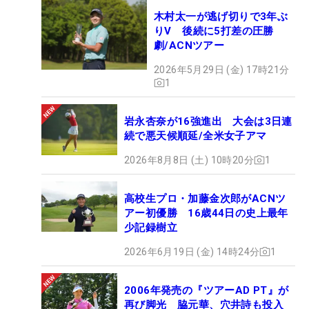
木村太一が逃げ切りで3年ぶ
りV 後続に5打差の圧勝
劇/ACNツアー
2026年5月29日 (金) 17時21分
1
岩永杏奈が16強進出 大会は3日連
続で悪天候順延/全米女子アマ
2026年8月8日 (土) 10時20分
1
高校生プロ・加藤金次郎がACNツ
アー初優勝 16歳44日の史上最年
少記録樹立
2026年6月19日 (金) 14時24分
1
2006年発売の『ツアーAD PT』が
再び脚光 脇元華、穴井詩も投入