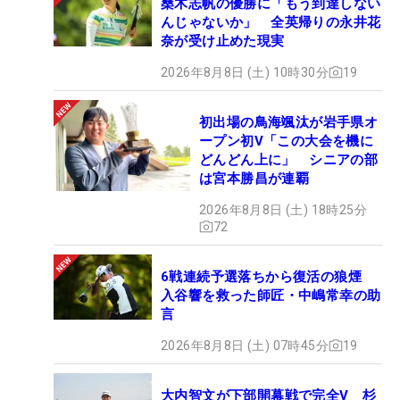
桑木志帆の優勝に「もう到達しない
んじゃないか」 全英帰りの永井花
奈が受け止めた現実
2026年8月8日 (土) 10時30分
19
初出場の鳥海颯汰が岩手県オ
ープン初V「この大会を機に
どんどん上に」 シニアの部
は宮本勝昌が連覇
2026年8月8日 (土) 18時25分
72
6戦連続予選落ちから復活の狼煙
入谷響を救った師匠・中嶋常幸の助
言
2026年8月8日 (土) 07時45分
19
大内智文が下部開幕戦で完全V 杉