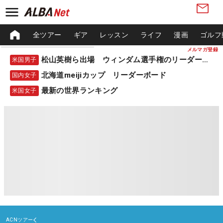
全ツアー
ギア
レッスン
ライフ
漫画
ゴルフ
メルマガ登録
松山英樹ら出場 ウィンダム選手権のリーダーボード
米国男子
北海道meijiカップ リーダーボード
国内女子
最新の世界ランキング
米国女子
ACNツアー