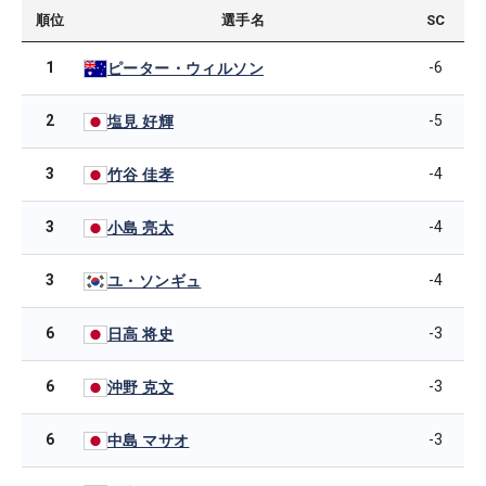
順位
選手名
SC
1
-6
ピーター・ウィルソン
2
-5
塩見 好輝
3
-4
竹谷 佳孝
3
-4
小島 亮太
3
-4
ユ・ソンギュ
6
-3
日高 将史
6
-3
沖野 克文
6
-3
中島 マサオ