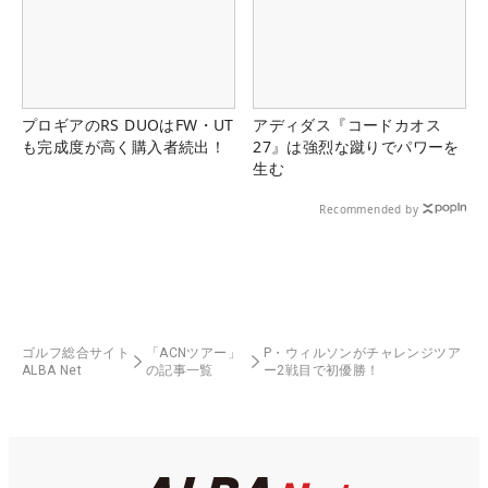
プロギアのRS DUOはFW・UT
アディダス『コードカオス
も完成度が高く購入者続出！
27』は強烈な蹴りでパワーを
生む
Recommended by
ゴルフ総合サイト
「ACNツアー」
P・ウィルソンがチャレンジツア
ALBA Net
の記事一覧
ー2戦目で初優勝！