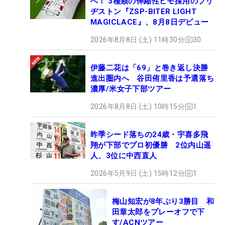
へ！ 3種類の伸縮性ヒモ採用のブリ
ヂストン『ZSP-BITER LIGHT
MAGICLACE』、8月8日デビュー
2026年8月8日 (土) 11時30分
30
伊藤二花は「69」と巻き返し決勝
進出圏内へ 谷田侑里香は予選落ち
濃厚/米女子下部ツアー
2026年8月8日 (土) 10時15分
1
昨季シード落ちの24歳・宇喜多飛
翔が下部でプロ初優勝 2位内山遥
人、3位に中西直人
2026年5月9日 (土) 15時12分
1
梅山知宏が8年ぶり3勝目 和
田章太郎をプレーオフで下
す/ACNツアー