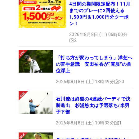
4日間の期間限定配布！11月
までのプレーに2回使える
1,500円＆1,000円分クーポ
ン！
2026年8月8日 (土) 06時00分
2
「打ち方が変わってしまう」洋芝へ
の苦手意識 安田祐香が“克服”の首
位浮上
2026年8月8日 (土) 18時49分
20
石川遼は終盤の4連続バーディで決
勝進出 杉浦悠太は予選落ち/米男
子下部
2026年8月8日 (土) 10時33分
1