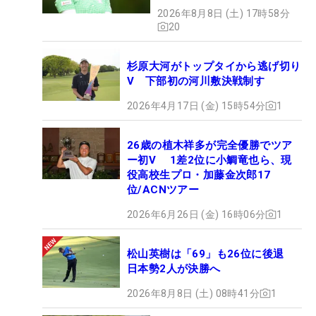
2026年8月8日 (土) 17時58分
20
杉原大河がトップタイから逃げ切り
V 下部初の河川敷決戦制す
2026年4月17日 (金) 15時54分
1
26歳の植木祥多が完全優勝でツア
ー初V 1差2位に小鯛竜也ら、現
役高校生プロ・加藤金次郎17
位/ACNツアー
2026年6月26日 (金) 16時06分
1
松山英樹は「69」も26位に後退
日本勢2人が決勝へ
2026年8月8日 (土) 08時41分
1