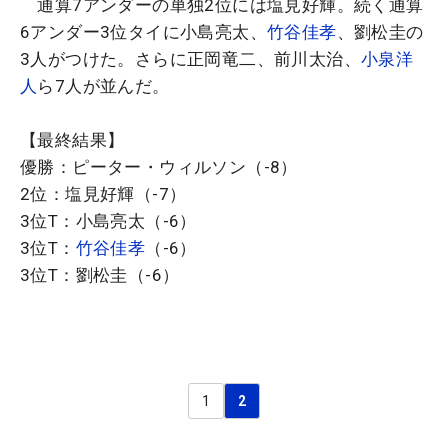
通算7アンダーの単独2位には塩見好輝。続く通算
6アンダー3位タイに小島亮太、
竹谷佳孝
、劉松圭の
3人がつけた。さらに正岡竜二、前川太治、
小泉洋
人
ら7人が並んだ。
【最終結果】
優勝：ピーター・ウィルソン（-8）
2位：塩見好輝（-7）
3位T：小島亮太（-6）
3位T：
竹谷佳孝
（-6）
3位T：劉松圭（-6）
1
2