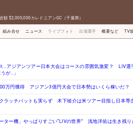
総額
$2,000,000
カレドニアンGC（千葉県）
組み合せ
ニュース
ライブフォト
出場選手
概要など
TV
ース…アジアンツアー日本大会はコースの雰囲気激変？ LIV選
ほうが…」
700万円獲得 アジアン3億円大会で日本勢はいくら稼いだ？
クラッチパットも実らず 木下稜介は米ツアー目指し日本専
ーター機」やっぱりすごい“LIVの世界” 浅地洋佑は生き残り