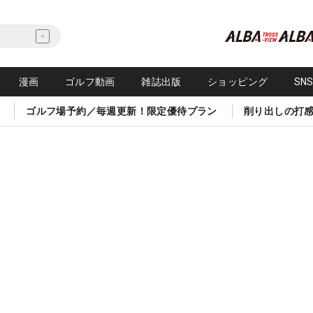
漫画
ゴルフ動画
雑誌出版
ショッピング
SN
ゴルフ場予約／毎週更新！限定優待プラン
削り出しの打