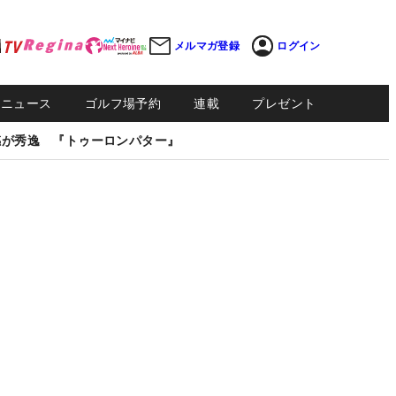
メルマガ登録
ログイン
Sニュース
ゴルフ場予約
連載
プレゼント
感が秀逸 『トゥーロンパター』