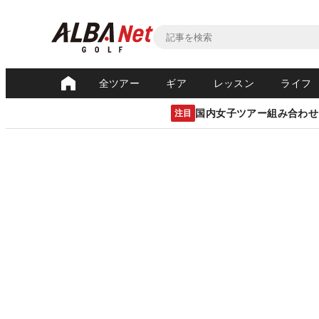
全ツアー
ギア
レッスン
ライフ
国内女子ツアー組み合わせ
注目