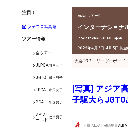
注目！
Asianツアー
インターナショナ
女子プロ写真館
ツアー情報
International Series Japan
2026年4月2日-4月5日
賞金
全ツアー
大会TOP
リーダーボード
JLPGA
国内女子
JGTO
国内男子
[写真] アジ
LPGA
米国女子
子駆大らJGT
PGA
米国男子
DPワ
欧州男子
ールド
所属
ALBA Net編集部
ALBA