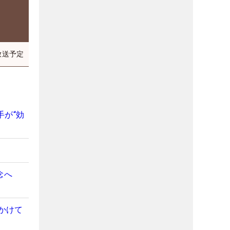
放送予定
手が“効
念へ
かけて