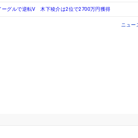
ーグルで逆転V 木下稜介は2位で2700万円獲得
ニュー