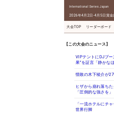
International Series Japan
2026年4月2日-4月5日
賞金
大会TOP
リーダーボード
【この大会のニュース】
VIPテントにDJブ
果”を証言「静かな
惜敗の木下稜介が2
ヒザから崩れ落ちた
「圧倒的な強さを」
「一流ホテルにチャ
世界行脚