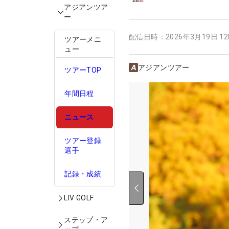
アジアンツア
ー
配信日時：
2026年3月19日 1
ツアーメニ
ュー
アジアンツアー
ツアーTOP
年間日程
ニュース
ツアー登録
選手
記録・成績
LIV GOLF
ステップ・ア