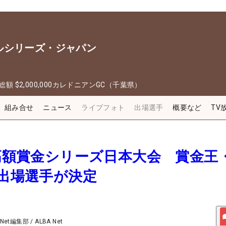
ルシリーズ・ジャパン
総額
$2,000,000
カレドニアンGC（千葉県）
組み合せ
ニュース
ライブフォト
出場選手
概要など
TV
ア高額賞金シリーズ日本大会 賞金王
O出場選手が決定
 Net編集部
/
ALBA Net