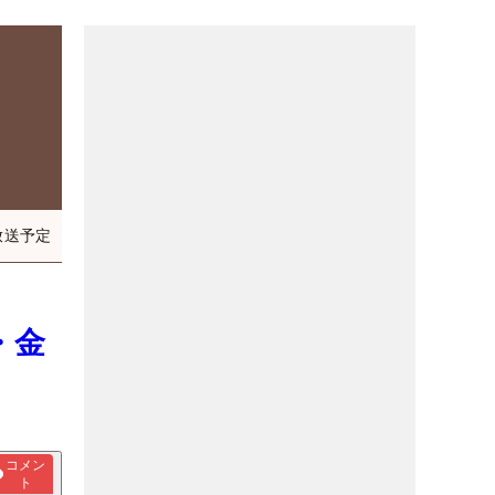
放送予定
・金
コメン
ト