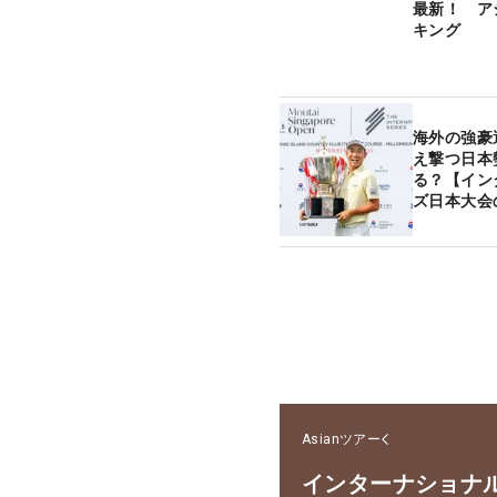
最新！ ア
キング
海外の強豪
え撃つ日本
る？【イン
ズ日本大会
Asianツアー
インターナショナ