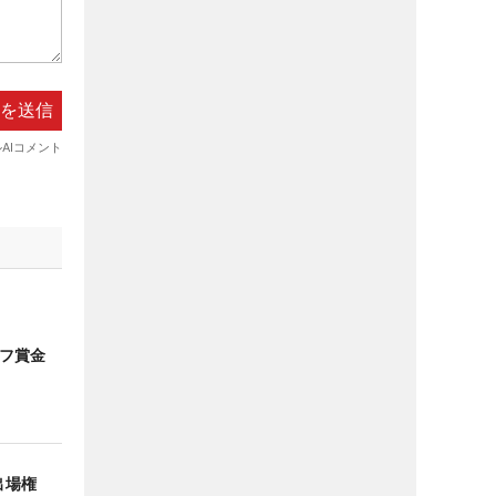
ルフ賞金
出場権