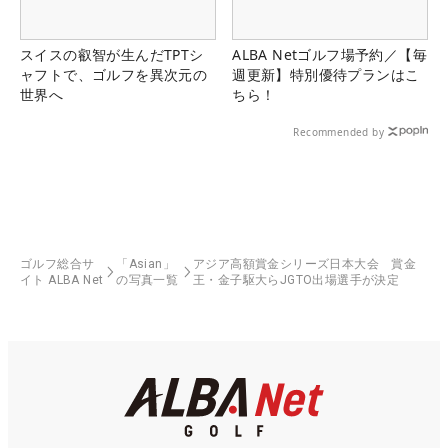
スイスの叡智が生んだTPTシ
ALBA Netゴルフ場予約／【毎
ャフトで、ゴルフを異次元の
週更新】特別優待プランはこ
世界へ
ちら！
Recommended by
ゴルフ総合サ
「Asian」
アジア高額賞金シリーズ日本大会 賞金
イト ALBA Net
の写真一覧
王・金子駆大らJGTO出場選手が決定