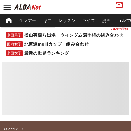
全ツアー
ギア
レッスン
ライフ
漫画
ゴルフ
メルマガ登録
松山英樹ら出場 ウィンダム選手権の組み合わせ
米国男子
北海道meijiカップ 組み合わせ
国内女子
最新の世界ランキング
米国女子
Asianツアー