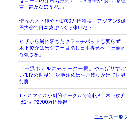
はコースの雰囲気激変？ LIV選手が“効果”を証
言「静かなほうが…」
惜敗の木下稜介が2700万円獲得 アジアン3億
円大会で日本勢はいくら稼いだ？
ヒザから崩れ落ちたクラッチパットも実らず
木下稜介は米ツアー目指し日本専念へ「圧倒的
な強さを」
「一流ホテルにチャーター機」やっぱりすご
い“LIVの世界” 浅地洋佑は生き残りかけて世界
行脚
T・スマイスが劇的イーグルで逆転V 木下稜介
は2位で2700万円獲得
ニュース一覧