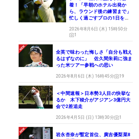
着！「早朝のホテル出発か
ら、ラウンド後の練習まで」
忙しく過ごすプロの1日を公
開
2026年8月6日 (木) 15時50分
1
全英で味わった悔しさ「自分も戦え
るはずなのに」 佐久間朱莉に強ま
った米ツアー参戦への思い
2026年8月6日 (木) 16時45分
19
＜中間速報＞日本勢3人目の快挙な
るか 木下稜介がアジアン3億円大
会で2差追走
2026年4月5日 (日) 13時30分
1
岩永杏奈が暫定首位、廣吉優梨菜8