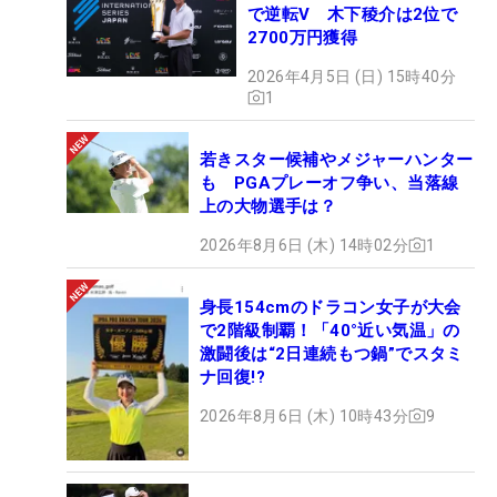
で逆転V 木下稜介は2位で
2700万円獲得
2026年4月5日 (日) 15時40分
1
若きスター候補やメジャーハンター
も PGAプレーオフ争い、当落線
上の大物選手は？
2026年8月6日 (木) 14時02分
1
身長154cmのドラコン女子が大会
で2階級制覇！「40°近い気温」の
激闘後は“2日連続もつ鍋”でスタミ
ナ回復!?
2026年8月6日 (木) 10時43分
9