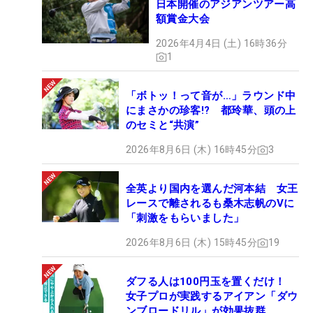
日本開催のアジアンツアー高
額賞金大会
2026年4月4日 (土) 16時36分
1
「ボトッ！って音が…」ラウンド中
にまさかの珍客!? 都玲華、頭の上
のセミと“共演”
2026年8月6日 (木) 16時45分
3
全英より国内を選んだ河本結 女王
レースで離されるも桑木志帆のVに
「刺激をもらいました」
2026年8月6日 (木) 15時45分
19
ダフる人は100円玉を置くだけ！
女子プロが実践するアイアン「ダウ
ンブロードリル」が効果抜群