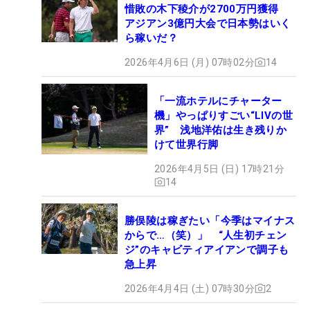
惜敗の木下稜介が2700万円獲得
アジアン3億円大会で日本勢はいく
ら稼いだ？
2026年4月6日 (月) 07時02分
14
「一流ホテルにチャーター
機」やっぱりすごい“LIVの世
界” 浅地洋佑は生き残りか
けて世界行脚
2026年4月5日 (日) 17時21分
14
勝俣陵は稼ぎたい「今季はマイナス
からで…（笑）」 “人生初チェン
ジ”のキャビティアイアンで調子も
急上昇
2026年4月4日 (土) 07時30分
2