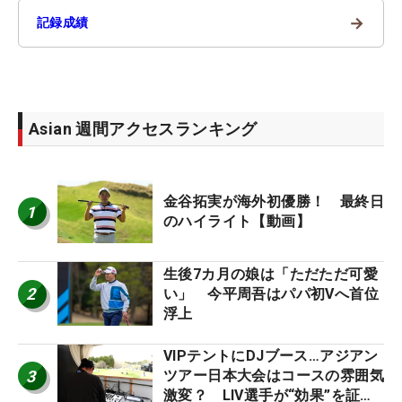
→
記録成績
Asian 週間アクセスランキング
金谷拓実が海外初優勝！ 最終日
1
のハイライト【動画】
生後7カ月の娘は「ただただ可愛
2
い」 今平周吾はパパ初Vへ首位
浮上
VIPテントにDJブース…アジアン
3
ツアー日本大会はコースの雰囲気
激変？ LIV選手が“効果”を証言