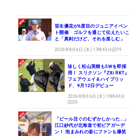
笹生優花が6度目のジュニアイベン
ト開催 ゴルフを通じて伝えたいこ
と「真剣だけど、それを楽しむ」
2026年8月6日 (木) 17時43分
19
珍しく松山英樹も5Wを即採
用！ スリクソン『ZXi RKT』
フェアウェイ＆ハイブリッ
ド、9月12日デビュー
2026年8月6日 (木) 13時42分
33
「ビール注ぐのむずかしかった…」
江口紗代が北海道で初ビアガーデ
ン！ 泡まみれの姿にファンも爆笑