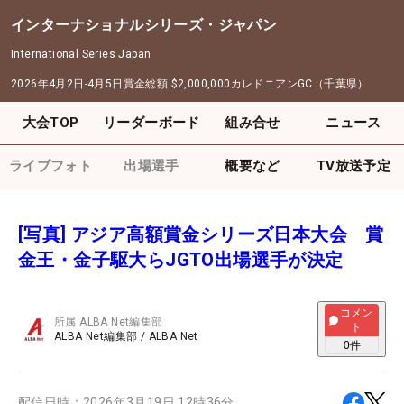
インターナショナルシリーズ・ジャパン
International Series Japan
2026年4月2日-4月5日
賞金総額
$2,000,000
カレドニアンGC（千葉県）
大会TOP
リーダーボード
組み合せ
ニュース
ライブフォト
出場選手
概要など
TV放送予定
[写真] アジア高額賞金シリーズ日本大会 賞
金王・金子駆大らJGTO出場選手が決定
コメン
所属
ALBA Net編集部
ト
ALBA Net編集部
/
ALBA Net
0
件
配信日時：
2026年3月19日 12時36分