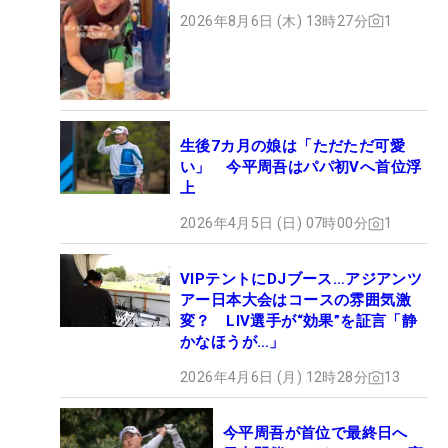
2026年8月6日 (木) 13時27分
1
生後7カ月の娘は「ただただ可愛
い」 今平周吾はパパ初Vへ首位浮
上
2026年4月5日 (日) 07時00分
1
VIPテントにDJブース…アジアンツ
アー日本大会はコースの雰囲気激
変？ LIV選手が“効果”を証言「静
かなほうが…」
2026年4月6日 (月) 12時28分
13
今平周吾が首位で最終日へ