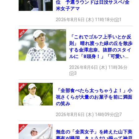
位 予選ラウンドは日没サスペ/全
米女子アマ
2026年8月6日 (木) 11時18分
1
「これでゴルフ上手いとか反
則」 晴れ渡った緑の丘を散歩
する金澤志奈、抜群のスタイ
ルに「8頭身！」「可愛いに
も程がある」
2026年8月6日 (木) 11時36分
3
「全部食べたら太っちゃうよ！」小
祝さくらが大量のお菓子を前に満面
の笑み
2026年8月6日 (木) 14時09分
7
無念の「全英女子」を終えた山下美
夢有が帰国 きょうだい揃って神戸