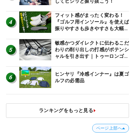
してビシッと振り抜こう！
フィット感がまったく変わる！
4
『ゴルフ用インソール』を使えば
振りやすさも歩きやすさも大幅に
アップ！
敏感かつダイレクトに伝わるこだ
5
わりの削り出しの打感がポテンシ
ャルを引き出す｜トゥーロンゴル
フ モナコ/アルカトラズ/ハリウ
ッド
ヒンヤリ『冷感インナー』は夏ゴ
6
ルフの必需品
ランキングをもっと見る
ページ上部へ