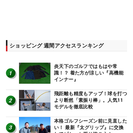
ショッピング 週間アクセスランキング
炎天下のゴルフではもはや常
1
識！？ 着た方が涼しい『高機能
インナー』
飛距離も精度もアップ！球を打つ
2
より断然「素振り棒」。人気11
モデルを徹底比較
本格ゴルフシーズン前に見直した
3
い！ 最新『太グリップ』に交換