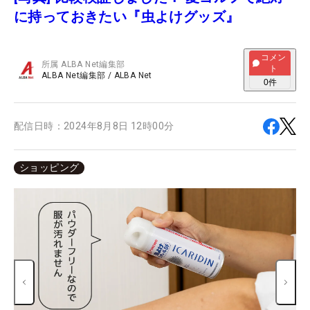
に持っておきたい『虫よけグッズ』
コメン
所属
ALBA Net編集部
ト
ALBA Net編集部
/
ALBA Net
0
件
配信日時：
2024年8月8日 12時00分
ショッピング