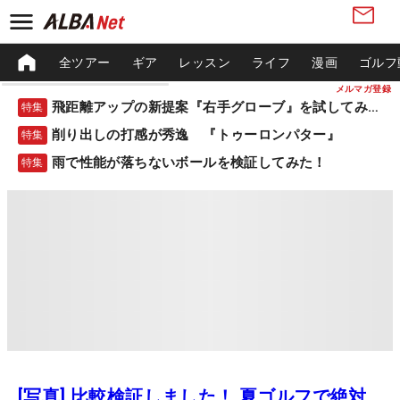
全ツアー
ギア
レッスン
ライフ
漫画
ゴルフ
メルマガ登録
飛距離アップの新提案『右手グローブ』を試してみた！
特集
削り出しの打感が秀逸 『トゥーロンパター』
特集
雨で性能が落ちないボールを検証してみた！
特集
[写真] 比較検証しました！ 夏ゴルフで絶対