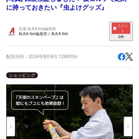
に持っておきたい『虫よけグッズ』
コメン
所属
ALBA Net編集部
ト
ALBA Net編集部
/
ALBA Net
0
件
配信日時：
2024年8月8日 12時00分
ショッピング