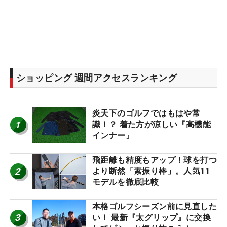
ショッピング 週間アクセスランキング
炎天下のゴルフではもはや常
1
識！？ 着た方が涼しい『高機能
インナー』
飛距離も精度もアップ！球を打つ
2
より断然「素振り棒」。人気11
モデルを徹底比較
本格ゴルフシーズン前に見直した
3
い！ 最新『太グリップ』に交換