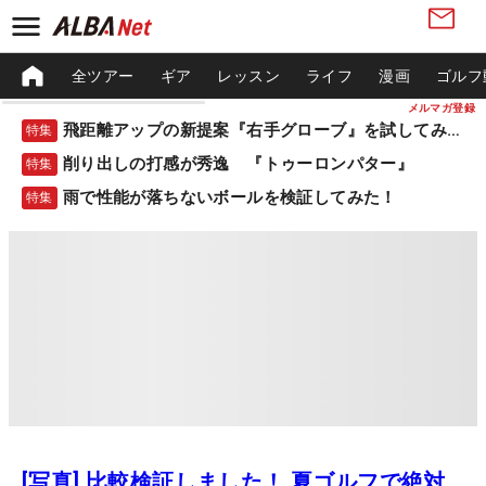
全ツアー
ギア
レッスン
ライフ
漫画
ゴルフ
メルマガ登録
飛距離アップの新提案『右手グローブ』を試してみた！
特集
削り出しの打感が秀逸 『トゥーロンパター』
特集
雨で性能が落ちないボールを検証してみた！
特集
[写真] 比較検証しました！ 夏ゴルフで絶対