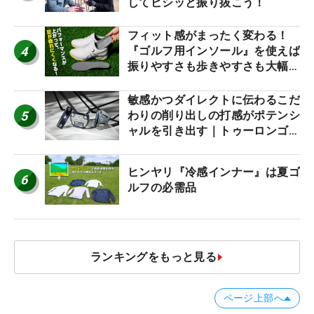
してビシッと振り抜こう！
フィット感がまったく変わる！
4
『ゴルフ用インソール』を使えば
振りやすさも歩きやすさも大幅に
アップ！
敏感かつダイレクトに伝わるこだ
5
わりの削り出しの打感がポテンシ
ャルを引き出す｜トゥーロンゴル
フ モナコ/アルカトラズ/ハリウ
ッド
ヒンヤリ『冷感インナー』は夏ゴ
6
ルフの必需品
ランキングをもっと見る
ページ上部へ