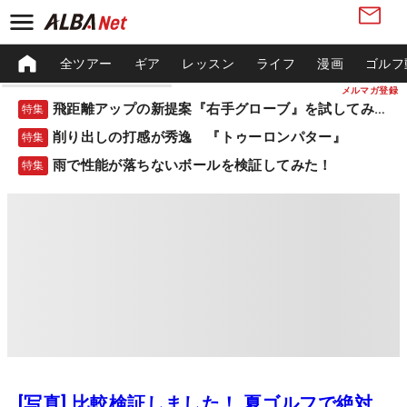
全ツアー
ギア
レッスン
ライフ
漫画
ゴルフ
メルマガ登録
飛距離アップの新提案『右手グローブ』を試してみた！
特集
削り出しの打感が秀逸 『トゥーロンパター』
特集
雨で性能が落ちないボールを検証してみた！
特集
[写真] 比較検証しました！ 夏ゴルフで絶対