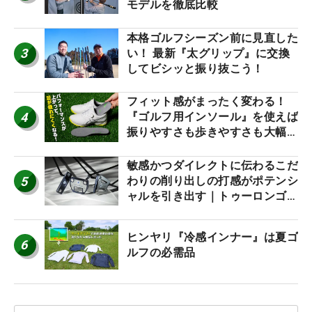
モデルを徹底比較
本格ゴルフシーズン前に見直した
3
い！ 最新『太グリップ』に交換
してビシッと振り抜こう！
フィット感がまったく変わる！
4
『ゴルフ用インソール』を使えば
振りやすさも歩きやすさも大幅に
アップ！
敏感かつダイレクトに伝わるこだ
5
わりの削り出しの打感がポテンシ
ャルを引き出す｜トゥーロンゴル
フ モナコ/アルカトラズ/ハリウ
ッド
ヒンヤリ『冷感インナー』は夏ゴ
6
ルフの必需品