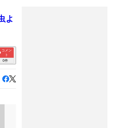
虫よ
コメン
ト
0
件