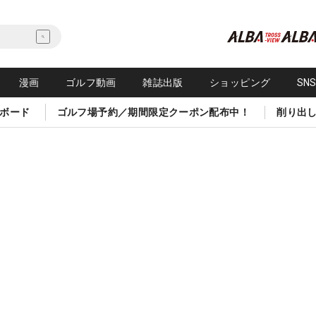
漫画
ゴルフ動画
雑誌出版
ショッピング
SN
ボード
ゴルフ場予約／期間限定クーポン配布中！
削り出