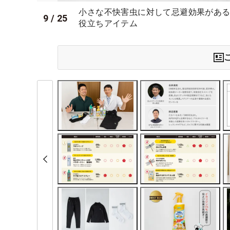
小さな不快害虫に対して忌避効果があ
9
/
25
役立ちアイテム