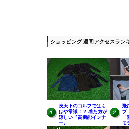
ショッピング 週間アクセスラン
炎天下のゴルフではも
飛
はや常識！？ 着た方が
プ
1
2
涼しい『高機能インナ
「
ー』
モ