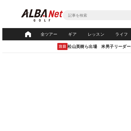
全ツアー
ギア
レッスン
ライフ
松山英樹ら出場 米男子リーダー
注目