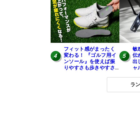
フィット感がまったく
敏
変わる！ 『ゴルフ用イ
伝
4
5
ンソール』を使えば振
出
りやすさも歩きやすさ
ャ
も大幅にアップ！
ー
ル
ラ