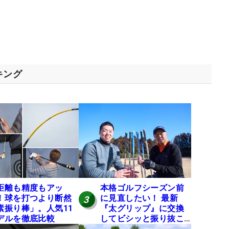
キング
距離も精度もアッ
本格ゴルフシーズン前
！球を打つより断然
に見直したい！ 最新
3
素振り棒」。人気11
『太グリップ』に交換
デルを徹底比較
してビシッと振り抜こ
う！