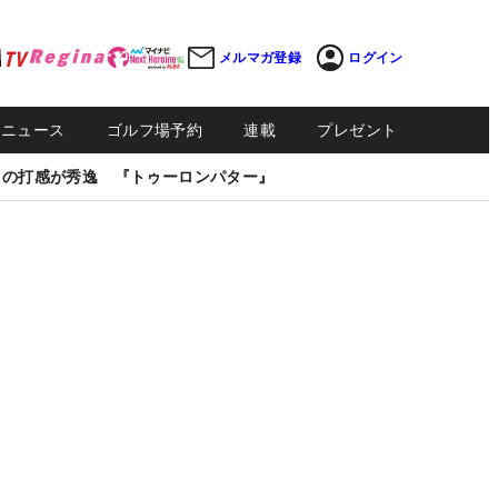
メルマガ登録
ログイン
Sニュース
ゴルフ場予約
連載
プレゼント
しの打感が秀逸 『トゥーロンパター』