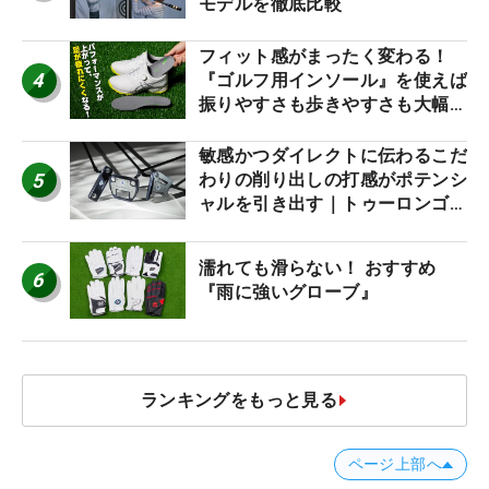
モデルを徹底比較
フィット感がまったく変わる！
4
『ゴルフ用インソール』を使えば
振りやすさも歩きやすさも大幅に
アップ！
敏感かつダイレクトに伝わるこだ
5
わりの削り出しの打感がポテンシ
ャルを引き出す｜トゥーロンゴル
フ モナコ/アルカトラズ/ハリウ
ッド
濡れても滑らない！ おすすめ
6
『雨に強いグローブ』
ランキングをもっと見る
ページ上部へ