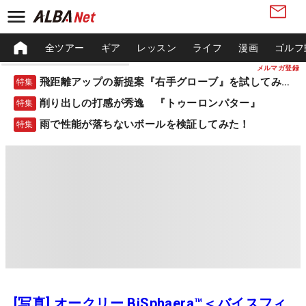
全ツアー
ギア
レッスン
ライフ
漫画
ゴルフ
メルマガ登録
飛距離アップの新提案『右手グローブ』を試してみた！
特集
削り出しの打感が秀逸 『トゥーロンパター』
特集
雨で性能が落ちないボールを検証してみた！
特集
[写真] オークリー BiSphaera™＜バイスフィ