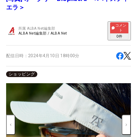
エラ＞
コメン
所属
ALBA Net編集部
ト
ALBA Net編集部
/
ALBA Net
0
件
配信日時：
2024年4月10日 18時00分
ショッピング