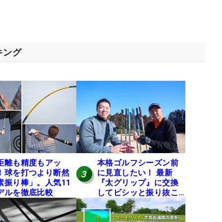
キング
距離も精度もアッ
本格ゴルフシーズン前
！球を打つより断然
に見直したい！ 最新
3
素振り棒」。人気11
『太グリップ』に交換
デルを徹底比較
してビシッと振り抜こ
う！