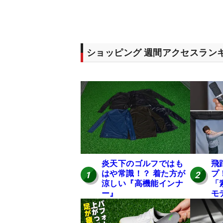
ショッピング 週間アクセスラン
炎天下のゴルフではも
飛
はや常識！？ 着た方が
プ
1
2
涼しい『高機能インナ
「
ー』
モ