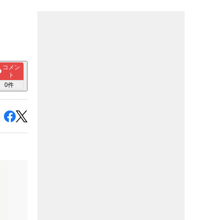
コメン
ト
0
件