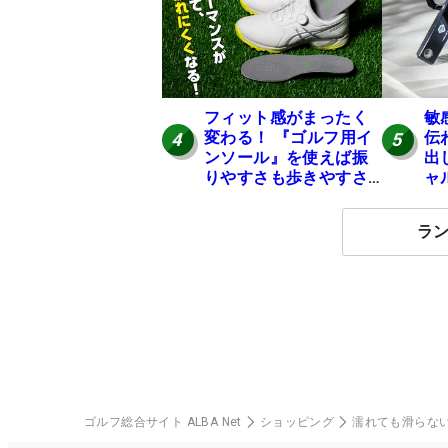
フィット感がまったく
敏
変わる！ 『ゴルフ用イ
伝
4
5
ンソール』を使えば振
出
りやすさも歩きやすさ
ャ
も大幅にアップ！
ー
ル
ラ
ゴルフ総合サイト ALBA Net
ショッピング
濡れても滑らな