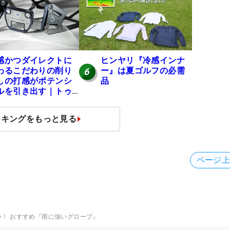
感かつダイレクトに
ヒンヤリ『冷感インナ
わるこだわりの削り
ー』は夏ゴルフの必需
6
しの打感がポテンシ
品
ルを引き出す｜トゥ
ロンゴルフ モナコ/ア
カトラズ/ハリウッド
ンキングをもっと見る
ページ
い！ おすすめ『雨に強いグローブ』