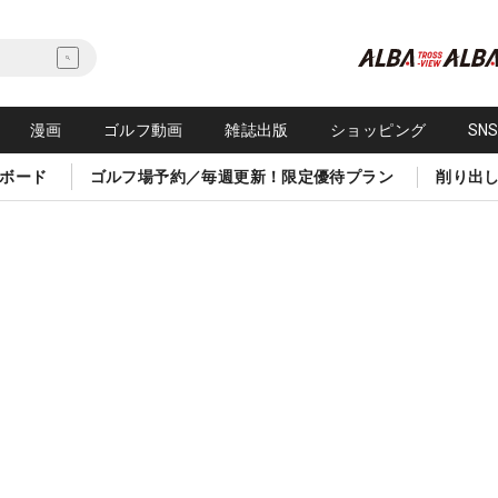
漫画
ゴルフ動画
雑誌出版
ショッピング
SN
ボード
ゴルフ場予約／毎週更新！限定優待プラン
削り出