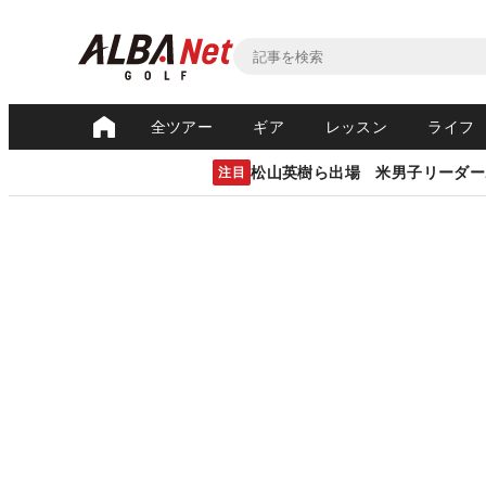
全ツアー
ギア
レッスン
ライフ
松山英樹ら出場 米男子リーダー
注目