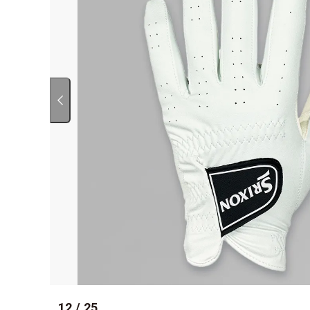
12
/
25