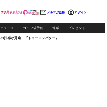
メルマガ登録
ログイン
Sニュース
ゴルフ場予約
連載
プレゼント
しの打感が秀逸 『トゥーロンパター』