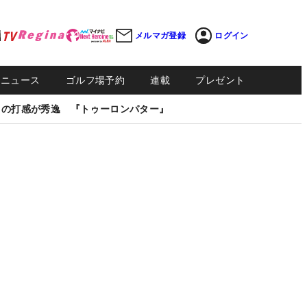
メルマガ登録
ログイン
Sニュース
ゴルフ場予約
連載
プレゼント
しの打感が秀逸 『トゥーロンパター』