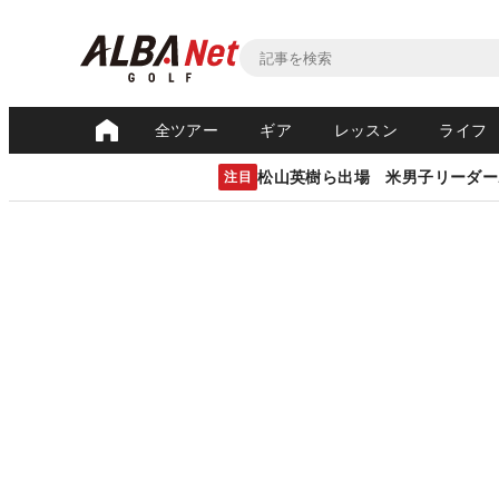
全ツアー
ギア
レッスン
ライフ
松山英樹ら出場 米男子リーダー
注目