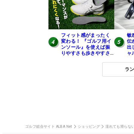
フィット感がまったく
敏
変わる！ 『ゴルフ用イ
伝
4
5
ンソール』を使えば振
出
りやすさも歩きやすさ
ャ
も大幅にアップ！
ー
ル
ラ
ゴルフ総合サイト ALBA Net
ショッピング
濡れても滑らな