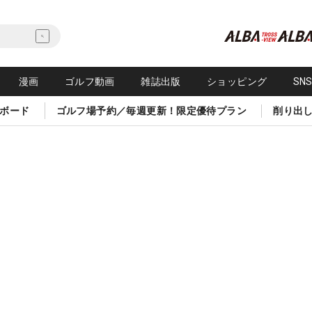
漫画
ゴルフ動画
雑誌出版
ショッピング
SN
ボード
ゴルフ場予約／毎週更新！限定優待プラン
削り出