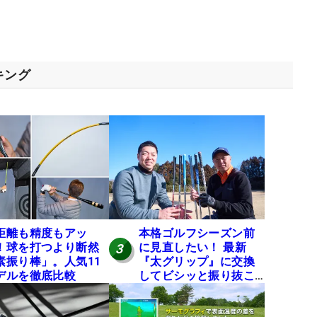
キング
距離も精度もアッ
本格ゴルフシーズン前
！球を打つより断然
に見直したい！ 最新
3
素振り棒」。人気11
『太グリップ』に交換
デルを徹底比較
してビシッと振り抜こ
う！