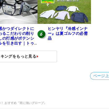
感かつダイレクトに
ヒンヤリ『冷感インナ
わるこだわりの削り
ー』は夏ゴルフの必需
6
しの打感がポテンシ
品
ルを引き出す｜トゥ
ロンゴルフ モナコ/ア
カトラズ/ハリウッド
ンキングをもっと見る
ページ
い！ おすすめ『雨に強いグローブ』