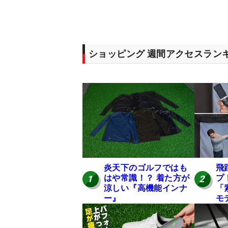
ショッピング 週間アクセスラン
炎天下のゴルフではも
飛
はや常識！？ 着た方が
プ
1
2
涼しい『高機能インナ
「
ー』
モ