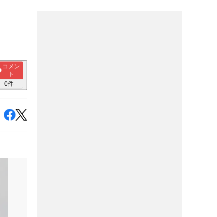
コメン
ト
0
件