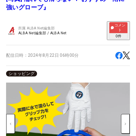
強いグローブ』
コメン
所属
ALBA Net編集部
ト
ALBA Net編集部
/
ALBA Net
0
件
配信日時：
2024年8月22日 06時00分
ショッピング