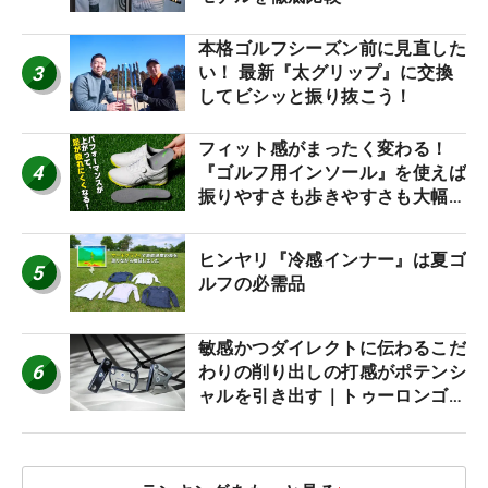
本格ゴルフシーズン前に見直した
3
い！ 最新『太グリップ』に交換
してビシッと振り抜こう！
フィット感がまったく変わる！
4
『ゴルフ用インソール』を使えば
振りやすさも歩きやすさも大幅に
アップ！
ヒンヤリ『冷感インナー』は夏ゴ
5
ルフの必需品
敏感かつダイレクトに伝わるこだ
6
わりの削り出しの打感がポテンシ
ャルを引き出す｜トゥーロンゴル
フ モナコ/アルカトラズ/ハリウ
ッド