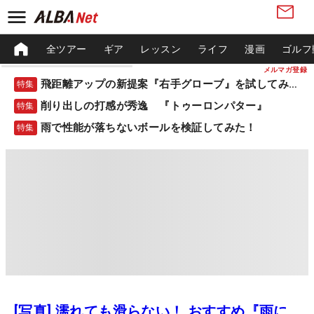
全ツアー
ギア
レッスン
ライフ
漫画
ゴルフ
メルマガ登録
飛距離アップの新提案『右手グローブ』を試してみた！
特集
削り出しの打感が秀逸 『トゥーロンパター』
特集
雨で性能が落ちないボールを検証してみた！
特集
[写真] 濡れても滑らない！ おすすめ『雨に