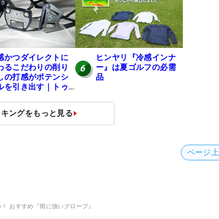
感かつダイレクトに
ヒンヤリ『冷感インナ
わるこだわりの削り
ー』は夏ゴルフの必需
6
しの打感がポテンシ
品
ルを引き出す｜トゥ
ロンゴルフ モナコ/ア
カトラズ/ハリウッド
ンキングをもっと見る
ページ
い！ おすすめ『雨に強いグローブ』