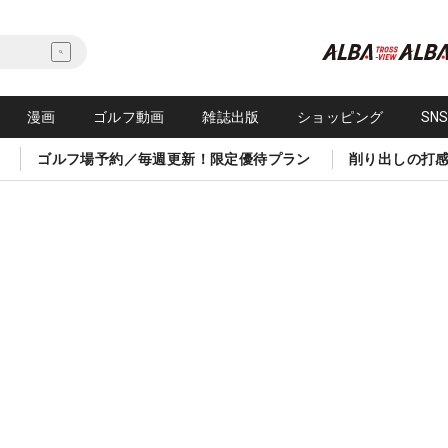
漫画
ゴルフ動画
雑誌出版
ショッピング
SN
ゴルフ場予約／毎週更新！限定優待プラン
削り出しの打