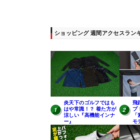
ショッピング 週間アクセスラン
炎天下のゴルフではも
飛
はや常識！？ 着た方が
プ
1
2
涼しい『高機能インナ
「
ー』
モ