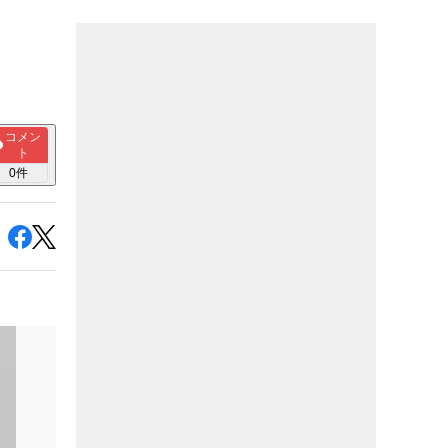
コメン
ト
0
件