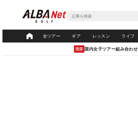
全ツアー
ギア
レッスン
ライフ
国内女子ツアー組み合わせ
注目