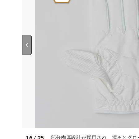
16
/
25
部分肉厚設計が採用され、握るとグロ