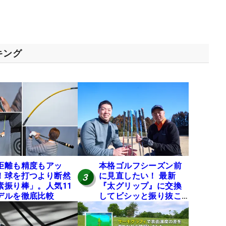
キング
距離も精度もアッ
本格ゴルフシーズン前
！球を打つより断然
に見直したい！ 最新
3
素振り棒」。人気11
『太グリップ』に交換
デルを徹底比較
してビシッと振り抜こ
う！