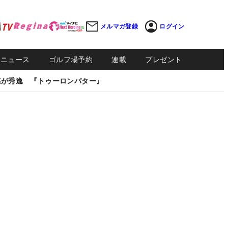
メルマガ登録
ログイン
Sニュース
ゴルフ場予約
連載
プレゼント
感が秀逸 『トゥーロンパター』