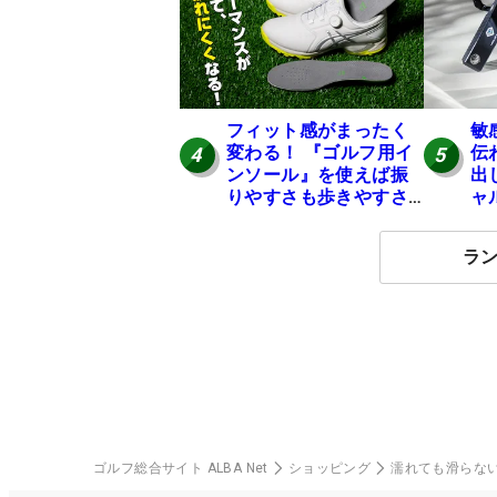
フィット感がまったく
敏
変わる！ 『ゴルフ用イ
伝
4
5
ンソール』を使えば振
出
りやすさも歩きやすさ
ャ
も大幅にアップ！
ー
ル
ラ
ゴルフ総合サイト ALBA Net
ショッピング
濡れても滑らな