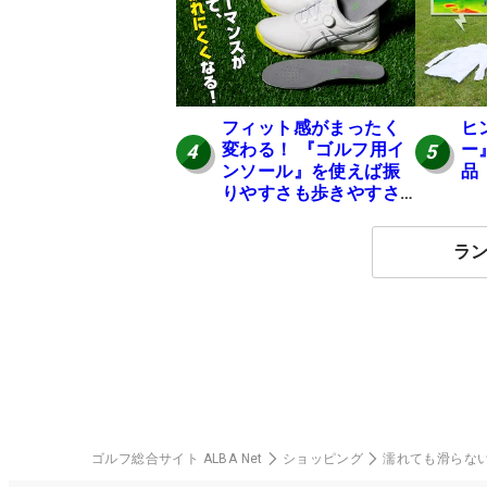
フィット感がまったく
ヒ
変わる！ 『ゴルフ用イ
ー
4
5
ンソール』を使えば振
品
りやすさも歩きやすさ
も大幅にアップ！
ラ
ゴルフ総合サイト ALBA Net
ショッピング
濡れても滑らな