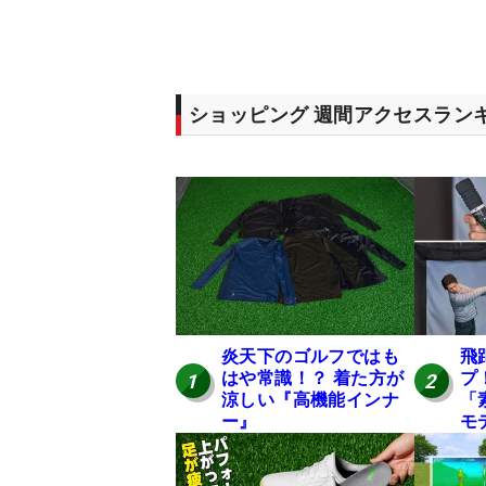
ショッピング 週間アクセスラン
炎天下のゴルフではも
飛
はや常識！？ 着た方が
プ
1
2
涼しい『高機能インナ
「
ー』
モ