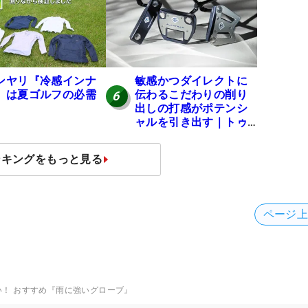
ンヤリ『冷感インナ
敏感かつダイレクトに
』は夏ゴルフの必需
伝わるこだわりの削り
6
出しの打感がポテンシ
ャルを引き出す｜トゥ
ーロンゴルフ モナコ/ア
ルカトラズ/ハリウッド
ンキングをもっと見る
ページ
い！ おすすめ『雨に強いグローブ』