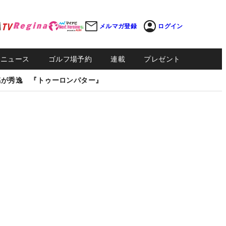
メルマガ登録
ログイン
Sニュース
ゴルフ場予約
連載
プレゼント
感が秀逸 『トゥーロンパター』