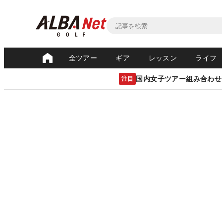
全ツアー
ギア
レッスン
ライフ
国内女子ツアー組み合わせ
注目