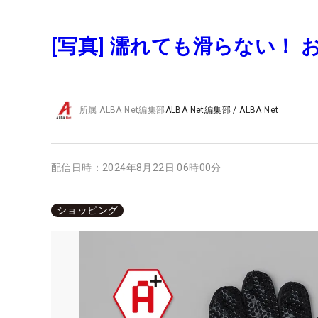
[写真] 濡れても滑らない！
所属
ALBA Net編集部
ALBA Net編集部
/
ALBA Net
配信日時：
2024年8月22日 06時00分
ショッピング