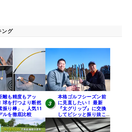
キング
距離も精度もアッ
本格ゴルフシーズン前
！球を打つより断然
に見直したい！ 最新
3
素振り棒」。人気11
『太グリップ』に交換
デルを徹底比較
してビシッと振り抜こ
う！