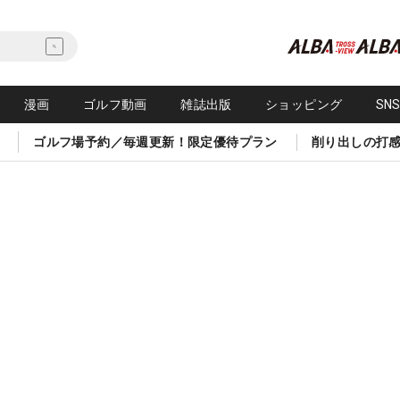
漫画
ゴルフ動画
雑誌出版
ショッピング
SN
ゴルフ場予約／毎週更新！限定優待プラン
削り出しの打