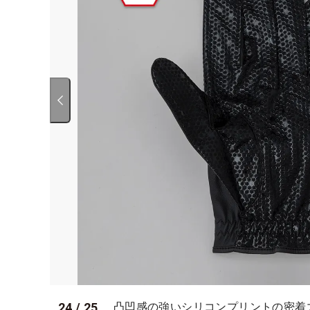
24
/
25
凸凹感の強いシリコンプリントの密着