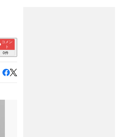
コメン
ト
0
件