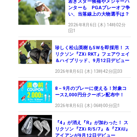
若きスター候補やメジャーハ
ンターも PGAプレーオフ争
い、当落線上の大物選手は？
2026年8月6日 (木) 14時02分
1
珍しく松山英樹も5Wを即採用！ ス
リクソン『ZXi RKT』フェアウェイ
＆ハイブリッド、9月12日デビュー
2026年8月6日 (木) 13時42分
33
8－9月のプレーに使える！対象コ
ース2,000円分クーポン配布中！
2026年8月6日 (木) 06時00分
1
『4』が消え『R』が加わった！ ス
リクソン『ZXi R/5/7』＆『ZXiU』
アイアンが9月12日デビュー