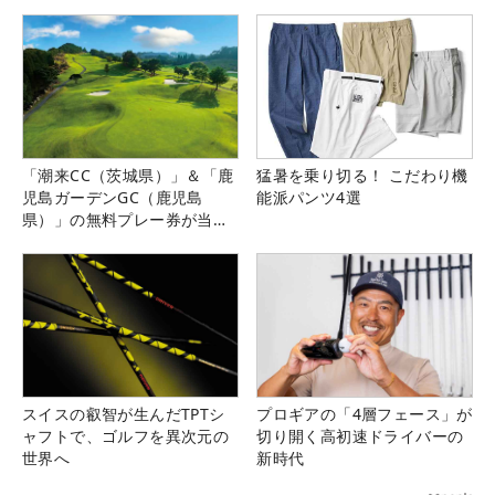
「潮来CC（茨城県）」＆「鹿
猛暑を乗り切る！ こだわり機
児島ガーデンGC（鹿児島
能派パンツ4選
県）」の無料プレー券が当た
る！！
スイスの叡智が生んだTPTシ
プロギアの「4層フェース」が
ャフトで、ゴルフを異次元の
切り開く高初速ドライバーの
世界へ
新時代