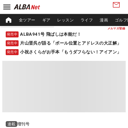
全ツアー
ギア
レッスン
ライフ
漫画
ゴルフ
メルマガ登録
ALBA941号 飛ばしは本能だ！
発売中
片山晋呉が語る「ボール位置とアドレスの大正解」
発売中
小祝さくらがお手本「もうダフらない！アイアン」
発売中
増刊号
連載