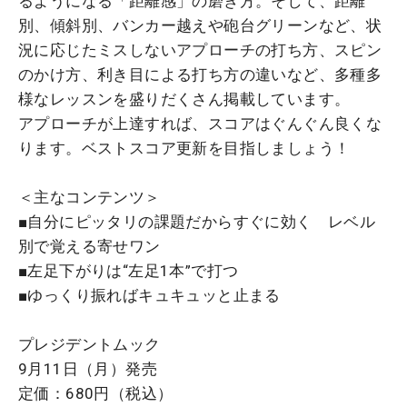
るようになる「距離感」の磨き方。そして、距離
別、傾斜別、バンカー越えや砲台グリーンなど、状
況に応じたミスしないアプローチの打ち方、スピン
のかけ方、利き目による打ち方の違いなど、多種多
様なレッスンを盛りだくさん掲載しています。
アプローチが上達すれば、スコアはぐんぐん良くな
ります。ベストスコア更新を目指しましょう！
＜主なコンテンツ＞
■自分にピッタリの課題だからすぐに効く レベル
別で覚える寄せワン
■左足下がりは“左足1本”で打つ
■ゆっくり振ればキュキュッと止まる
プレジデントムック
9月11日（月）発売
定価：680円（税込）