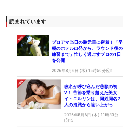
読まれています
プロアマ当日の脇元華に密着！「早
朝のホテル出発から、ラウンド後の
練習まで」忙しく過ごすプロの1日
を公開
2026年8月6日 (木) 15時50分
1
改名が呼び込んだ悲願の初
V！ 苦節を乗り越えた美女
イ・ユルリンは、同姓同名7
人の混戦から這い上がっ
た“新星ヒロイン”
2026年8月6日 (木) 11時30分
15