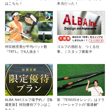
はこちら！
本当だった！
仲宗根澄香が平均パット数
ゴルフの熱狂を、つくる仕
『TRTL』で6人抜き！
事。｜スタッフ募集中
ALBA Netゴルフ場予約／【毎
新『TENSEIオレンジ』はドラ
週更新】特別優待プランはこ
イバーシャフトの“最適解”
ちら！