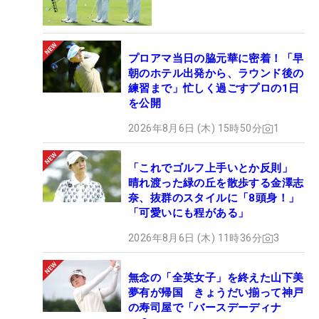
プロアマ当日の脇元華に密着！「早
朝のホテル出発から、ラウンド後の
練習まで」忙しく過ごすプロの1日
を公開
2026年8月6日 (木) 15時50分
1
「これでゴルフ上手いとか反則」
晴れ渡った緑の丘を散歩する金澤志
奈、抜群のスタイルに「8頭身！」
「可愛いにも程がある」
2026年8月6日 (木) 11時36分
3
無念の「全英女子」を終えた山下美
夢有が帰国 きょうだい揃って神戸
の寿司屋で「バースデーディナ