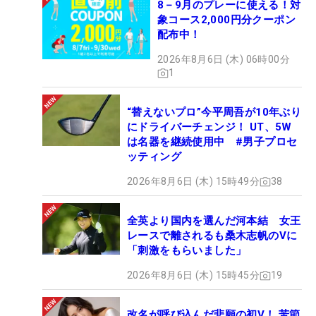
8－9月のプレーに使える！対
象コース2,000円分クーポン
配布中！
2026年8月6日 (木) 06時00分
1
“替えないプロ”今平周吾が10年ぶり
にドライバーチェンジ！ UT、5W
は名器を継続使用中 #男子プロセ
ッティング
2026年8月6日 (木) 15時49分
38
全英より国内を選んだ河本結 女王
レースで離されるも桑木志帆のVに
「刺激をもらいました」
2026年8月6日 (木) 15時45分
19
改名が呼び込んだ悲願の初V！ 苦節