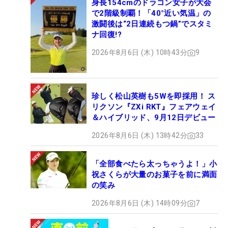
身長154cmのドラコン女子が大会
で2階級制覇！「40°近い気温」の
激闘後は“2日連続もつ鍋”でスタミ
ナ回復!?
2026年8月6日 (木) 10時43分
9
珍しく松山英樹も5Wを即採用！ ス
リクソン『ZXi RKT』フェアウェイ
＆ハイブリッド、9月12日デビュー
2026年8月6日 (木) 13時42分
33
「全部食べたら太っちゃうよ！」小
祝さくらが大量のお菓子を前に満面
の笑み
2026年8月6日 (木) 14時09分
7