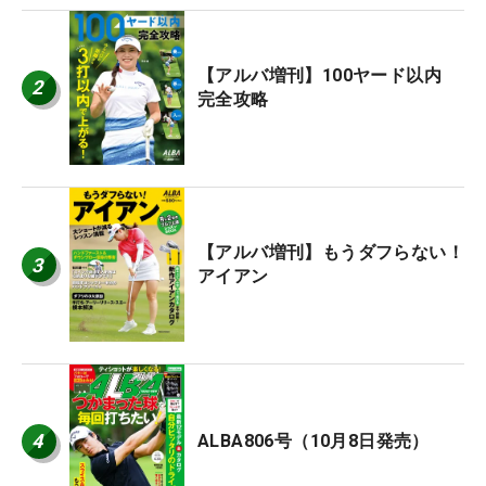
【アルバ増刊】100ヤード以内
2
完全攻略
【アルバ増刊】もうダフらない！
3
アイアン
4
ALBA806号（10月8日発売）