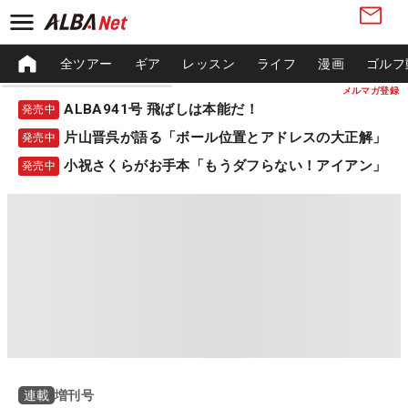
全ツアー
ギア
レッスン
ライフ
漫画
ゴルフ
メルマガ登録
ALBA941号 飛ばしは本能だ！
発売中
片山晋呉が語る「ボール位置とアドレスの大正解」
発売中
小祝さくらがお手本「もうダフらない！アイアン」
発売中
増刊号
連載