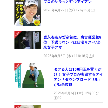
プロのサラッと打つアイアン
2026年4月22日 (水) 12時15分
8
岩永杏奈が暫定首位、廣吉優梨菜8
位 予選ラウンドは日没サスペ/全
米女子アマ
2026年8月6日 (木) 11時18分
1
ダフる人は100円玉を置くだ
け！ 女子プロが実践するアイ
アン「ダウンブロードリル」
が効果抜群
2026年8月6日 (木) 12時00分
40