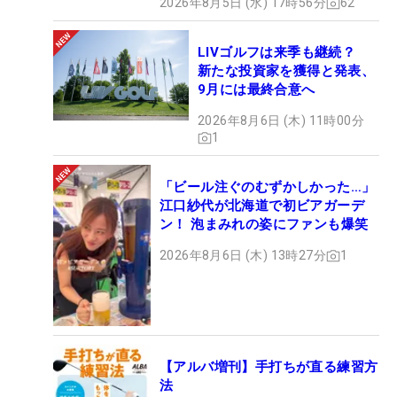
2026年8月5日 (水) 17時56分
62
LIVゴルフは来季も継続？
新たな投資家を獲得と発表、
9月には最終合意へ
2026年8月6日 (木) 11時00分
1
「ビール注ぐのむずかしかった…」
江口紗代が北海道で初ビアガーデ
ン！ 泡まみれの姿にファンも爆笑
2026年8月6日 (木) 13時27分
1
【アルバ増刊】手打ちが直る練習方
法