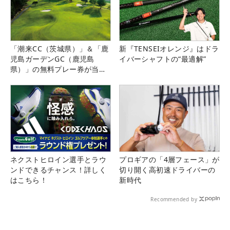
「潮来CC（茨城県）」＆「鹿
新『TENSEIオレンジ』はドラ
児島ガーデンGC（鹿児島
イバーシャフトの“最適解”
県）」の無料プレー券が当た
る！！
ネクストヒロイン選手とラウ
プロギアの「4層フェース」が
ンドできるチャンス！詳しく
切り開く高初速ドライバーの
はこちら！
新時代
Recommended by