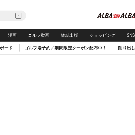
漫画
ゴルフ動画
雑誌出版
ショッピング
SN
ボード
ゴルフ場予約／期間限定クーポン配布中！
削り出