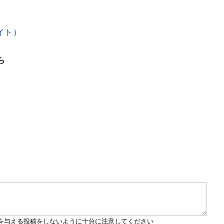
イト）
ら