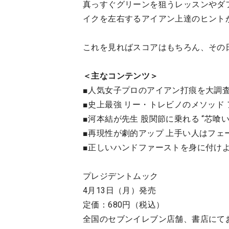
真っすぐグリーンを狙うレッスンやダ
イクを左右するアイアン上達のヒント
これを見ればスコアはもちろん、その
＜主なコンテンツ＞
■人気女子プロのアイアン打痕を大調査
■史上最強 リー・トレビノのメソッド
■河本結が先生 股関節に乗れる “芯喰い
■再現性が劇的アップ 上手い人はフェ
■正しいハンドファーストを身に付けよ
プレジデントムック
4月13日（月）発売
定価：680円（税込）
全国のセブンイレブン店舗、書店にて