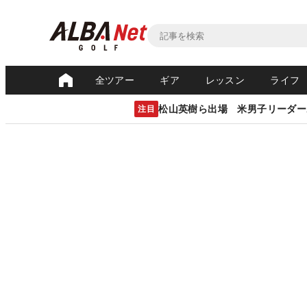
全ツアー
ギア
レッスン
ライフ
松山英樹ら出場 米男子リーダー
注目