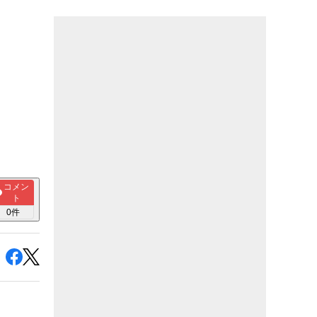
コメン
ト
0
件