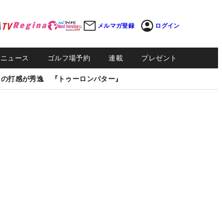
メルマガ登録
ログイン
Sニュース
ゴルフ場予約
連載
プレゼント
しの打感が秀逸 『トゥーロンパター』