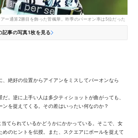
アー通算2勝目を飾った菅楓華。昨季のパーオン率は5位だった
の記事の写真
1
枚を見る
に、絶好の位置からアイアンをミスしてパーオンなら
景だ。逆に上手い人は多少ティショットが曲がっても、
ーンを捉えてくる。その差はいったい何なのか？
”に当てられているかどうかにかかっている。そこで、女
ためのヒントを伝授。また、スクエアにボールを捉えて