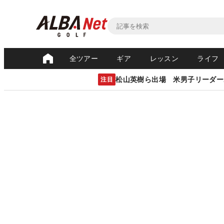
全ツアー
ギア
レッスン
ライフ
松山英樹ら出場 米男子リーダー
注目