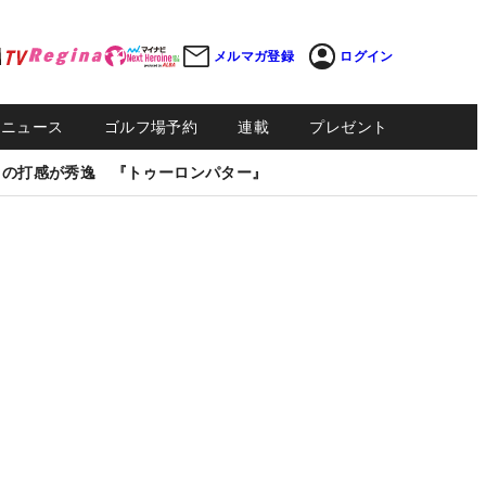
メルマガ登録
ログイン
Sニュース
ゴルフ場予約
連載
プレゼント
しの打感が秀逸 『トゥーロンパター』