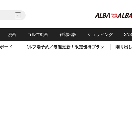
漫画
ゴルフ動画
雑誌出版
ショッピング
SN
ボード
ゴルフ場予約／毎週更新！限定優待プラン
削り出