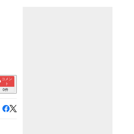
コメン
ト
0
件