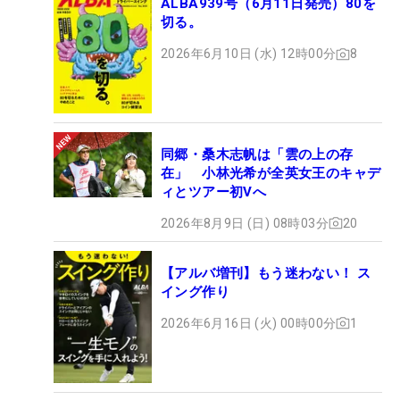
ALBA939号（6月11日発売）80を
切る。
2026年6月10日 (水) 12時00分
8
同郷・桑木志帆は「雲の上の存
在」 小林光希が全英女王のキャデ
ィとツアー初Vへ
2026年8月9日 (日) 08時03分
20
【アルバ増刊】もう迷わない！ ス
イング作り
2026年6月16日 (火) 00時00分
1