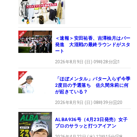
＜速報＞安田祐香、吉澤柚月はパー
発進 大混戦の最終ラウンドがスタ
ート
2026年8月9日 (日) 09時28分
1
「ほぼメンタル」パター入らず今季
2度目の予選落ち 佐久間朱莉に何
が起きている？
2026年8月9日 (日) 08時39分
20
ALBA936号（4月23日発売）女子
プロのサラッと打つアイアン
2026年4月22日 (水) 12時15分
8