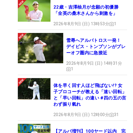
22歳・吉澤柚月が念願の初優勝
「全英の桑木さんから刺激を」
2026年8月9日 (日) 13時53分
1
雪辱へアルバトロス一発！
デイビス・トンプソンがプレ
ーオフ圏内に急接近
2026年8月9日 (日) 14時31分
1
体を早く回す人ほど飛ばない!? 女
子プロコーチが教える「速い回転」
と「早い回転」の違い #四の五の言
わず振り氣れ
2026年8月9日 (日) 12時00分
31
【アルバ増刊】100ヤード以内 完