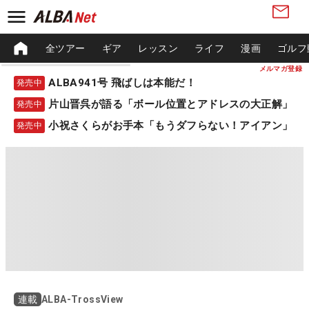
全ツアー
ギア
レッスン
ライフ
漫画
ゴルフ
メルマガ登録
ALBA941号 飛ばしは本能だ！
発売中
片山晋呉が語る「ボール位置とアドレスの大正解」
発売中
小祝さくらがお手本「もうダフらない！アイアン」
発売中
ALBA-TrossView
連載