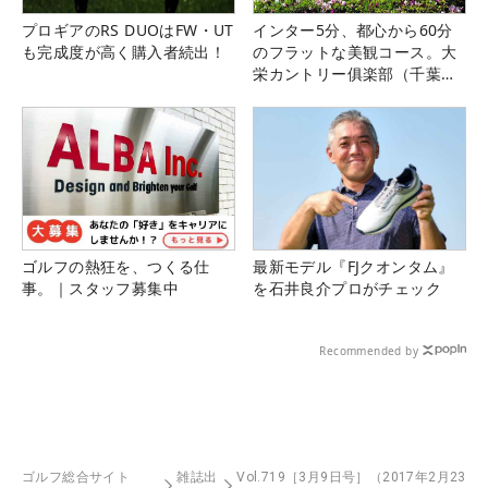
プロギアのRS DUOはFW・UT
インター5分、都心から60分
も完成度が高く購入者続出！
のフラットな美観コース。大
栄カントリー俱楽部（千葉
県）
ゴルフの熱狂を、つくる仕
最新モデル『FJクオンタム』
事。｜スタッフ募集中
を石井良介プロがチェック
Recommended by
ゴルフ総合サイト
雑誌出
Vol.719［3月9日号］（2017年2月23