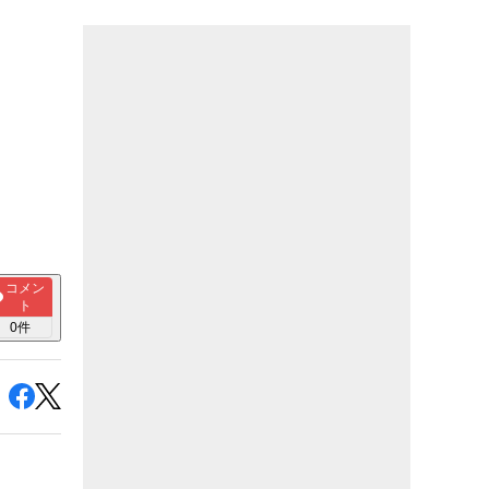
コメン
ト
0
件