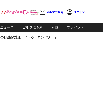
メルマガ登録
ログイン
Sニュース
ゴルフ場予約
連載
プレゼント
しの打感が秀逸 『トゥーロンパター』