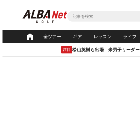
全ツアー
ギア
レッスン
ライフ
松山英樹ら出場 米男子リーダー
注目