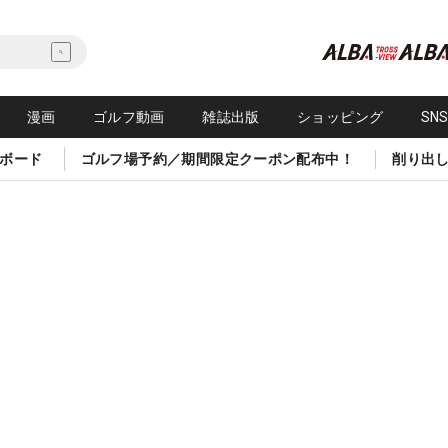
漫画
ゴルフ動画
雑誌出版
ショッピング
SN
ボード
ゴルフ場予約／期間限定クーポン配布中！
削り出