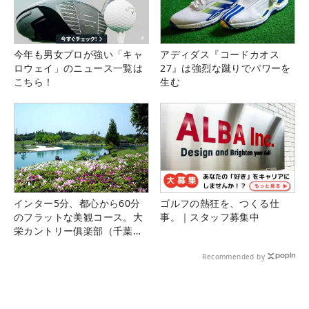
今年も男女プロが強い「キャ
アディダス『コードカオス
ロウェイ」のニュース一覧は
27』は強烈な蹴りでパワーを
こちら！
生む
インター5分、都心から60分
ゴルフの熱狂を、つくる仕
のフラットな美観コース。大
事。｜スタッフ募集中
栄カントリー俱楽部（千葉
県）
Recommended by