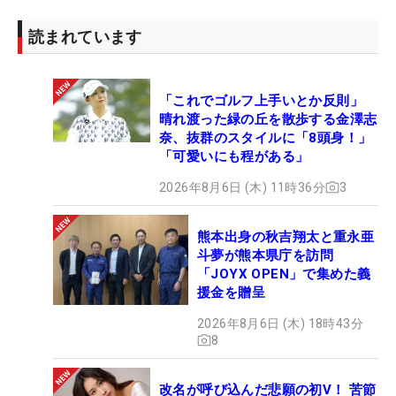
読まれています
「これでゴルフ上手いとか反則」
晴れ渡った緑の丘を散歩する金澤志
奈、抜群のスタイルに「8頭身！」
「可愛いにも程がある」
2026年8月6日 (木) 11時36分
3
熊本出身の秋吉翔太と重永亜
斗夢が熊本県庁を訪問
「JOYX OPEN」で集めた義
援金を贈呈
2026年8月6日 (木) 18時43分
8
改名が呼び込んだ悲願の初V！ 苦節