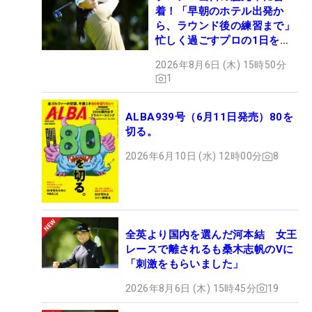
着！「早朝のホテル出発か
ら、ラウンド後の練習まで」
忙しく過ごすプロの1日を公
開
2026年8月6日 (木) 15時50分
1
ALBA939号（6月11日発売）80を
切る。
2026年6月10日 (水) 12時00分
8
全英より国内を選んだ河本結 女王
レースで離されるも桑木志帆のVに
「刺激をもらいました」
2026年8月6日 (木) 15時45分
19