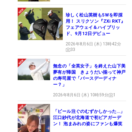
珍しく松山英樹も5Wを即採
用！ スリクソン『ZXi RKT』
フェアウェイ＆ハイブリッ
ド、9月12日デビュー
2026年8月6日 (木) 13時42分
33
無念の「全英女子」を終えた山下美
夢有が帰国 きょうだい揃って神戸
の寿司屋で「バースデーディナ
ー？」
2026年8月6日 (木) 10時59分
1
「ビール注ぐのむずかしかった…」
江口紗代が北海道で初ビアガーデ
ン！ 泡まみれの姿にファンも爆笑