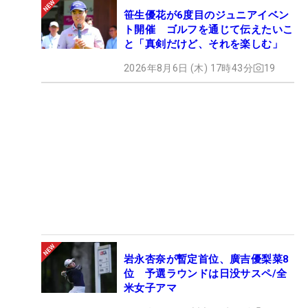
笹生優花が6度目のジュニアイベン
ト開催 ゴルフを通じて伝えたいこ
と「真剣だけど、それを楽しむ」
2026年8月6日 (木) 17時43分
19
岩永杏奈が暫定首位、廣吉優梨菜8
位 予選ラウンドは日没サスペ/全
米女子アマ