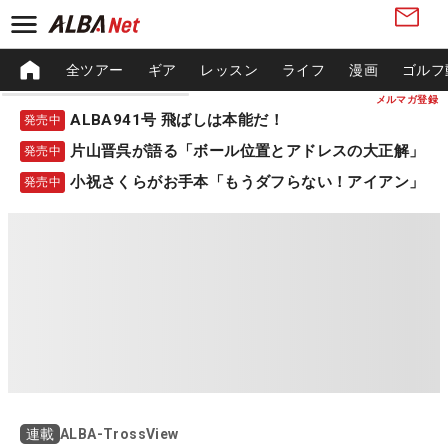
全ツアー
ギア
レッスン
ライフ
漫画
ゴルフ
メルマガ登録
ALBA941号 飛ばしは本能だ！
発売中
片山晋呉が語る「ボール位置とアドレスの大正解」
発売中
小祝さくらがお手本「もうダフらない！アイアン」
発売中
ALBA-TrossView
連載