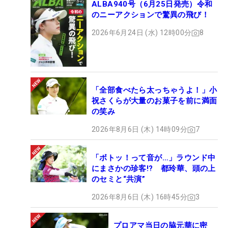
ALBA940号（6月25日発売）令和
のニーアクションで驚異の飛び！
2026年6月24日 (水) 12時00分
8
「全部食べたら太っちゃうよ！」小
祝さくらが大量のお菓子を前に満面
の笑み
2026年8月6日 (木) 14時09分
7
「ボトッ！って音が…」ラウンド中
にまさかの珍客!? 都玲華、頭の上
のセミと“共演”
2026年8月6日 (木) 16時45分
3
プロアマ当日の脇元華に密