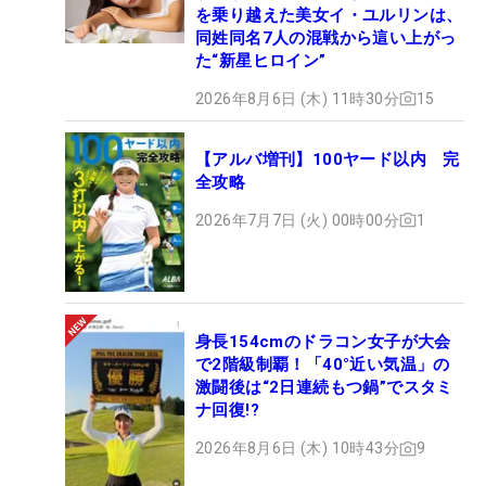
を乗り越えた美女イ・ユルリンは、
同姓同名7人の混戦から這い上がっ
た“新星ヒロイン”
2026年8月6日 (木) 11時30分
15
【アルバ増刊】100ヤード以内 完
全攻略
2026年7月7日 (火) 00時00分
1
身長154cmのドラコン女子が大会
で2階級制覇！「40°近い気温」の
激闘後は“2日連続もつ鍋”でスタミ
ナ回復!?
2026年8月6日 (木) 10時43分
9