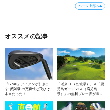
ページ上部へ
オススメの記事
『G740』アイアンが引き出
「潮来CC（茨城県）」＆「鹿
す“反則級”の寛容性と飛びは
児島ガーデンGC（鹿児島
本当だった！
県）」の無料プレー券が当た
る！！