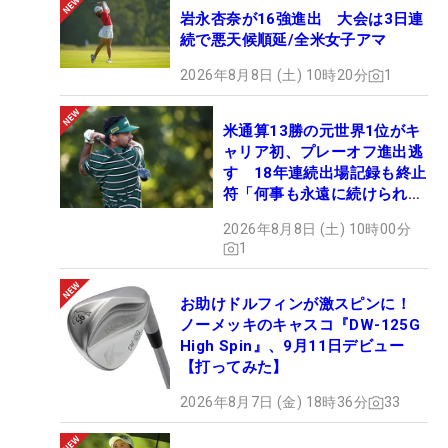
岩永杏奈が16強進出 大会は3日連
続で悪天候順延/全米女子アマ
2026年8月8日 (土) 10時20分
1
米通算13勝の元世界1位がキ
ャリア初、プレーオフ進出逃
す 18年連続出場記録も終止
符「何事も永遠に続けられな
い」
2026年8月8日 (土) 10時00分
1
お助けドルフィンが激スピンに！
ノーメッキのキャスコ『DW-125G
High Spin』、9月11日デビュー
【打ってみた】
2026年8月7日 (金) 18時36分
33