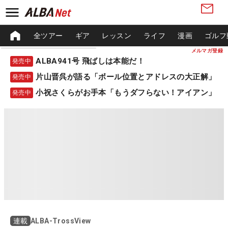
全ツアー
ギア
レッスン
ライフ
漫画
ゴルフ
メルマガ登録
ALBA941号 飛ばしは本能だ！
発売中
片山晋呉が語る「ボール位置とアドレスの大正解」
発売中
小祝さくらがお手本「もうダフらない！アイアン」
発売中
ALBA-TrossView
連載