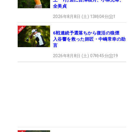
上 1打差に吉澤柚月、小林光希、
全美貞
2026年8月8日 (土) 13時04分
1
6戦連続予選落ちから復活の狼煙
入谷響を救った師匠・中嶋常幸の助
言
2026年8月8日 (土) 07時45分
19