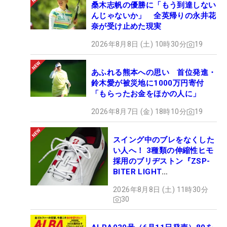
桑木志帆の優勝に「もう到達しない
んじゃないか」 全英帰りの永井花
奈が受け止めた現実
2026年8月8日 (土) 10時30分
19
あふれる熊本への思い 首位発進・
鈴木愛が被災地に1000万円寄付
「もらったお金をほかの人に」
2026年8月7日 (金) 18時10分
19
スイング中のブレをなくした
い人へ！ 3種類の伸縮性ヒモ
採用のブリヂストン『ZSP-
BITER LIGHT
MAGICLACE』、8月8日デビ
2026年8月8日 (土) 11時30分
ュー
30