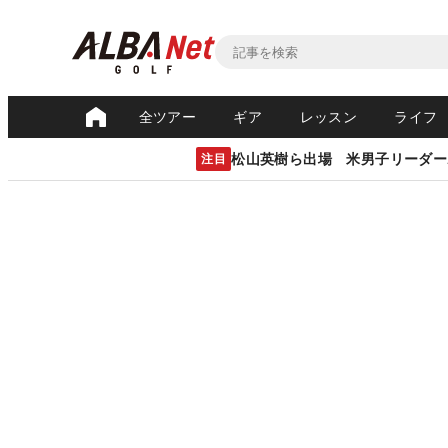
全ツアー
ギア
レッスン
ライフ
松山英樹ら出場 米男子リーダー
注目