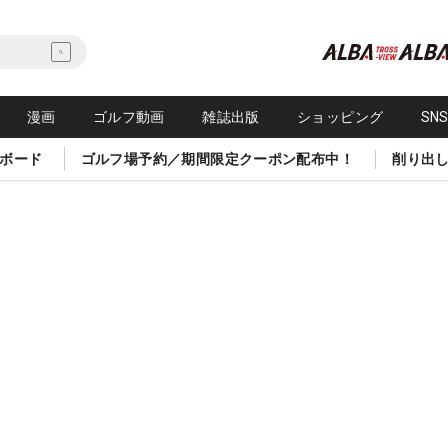
漫画
ゴルフ動画
雑誌出版
ショッピング
SN
ボード
ゴルフ場予約／期間限定クーポン配布中！
削り出