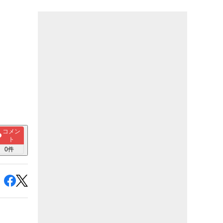
コメン
ト
0
件