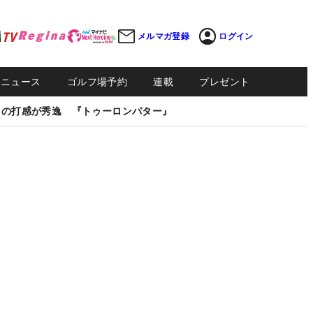
メルマガ登録
ログイン
Sニュース
ゴルフ場予約
連載
プレゼント
しの打感が秀逸 『トゥーロンパター』