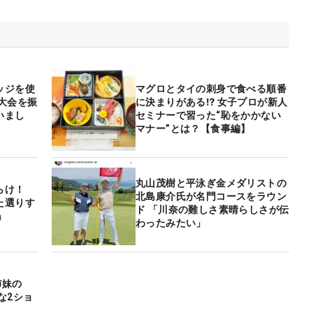
ッジを使
マグロとタイの刺身で食べる順番
大会を振
に決まりがある⁉ 女子プロが新人
いまし
セミナーで習った“恥をかかない
マナー”とは？【食事編】
丸山茂樹と平泳ぎ金メダリストの
らけ！
北島康介氏が名門コースをラウン
た選りす
ド 「川奈の難しさ素晴らしさが伝
」
わったみたい」
姉妹の
な2ショ
」