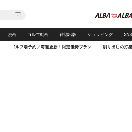
漫画
ゴルフ動画
雑誌出版
ショッピング
SN
ゴルフ場予約／毎週更新！限定優待プラン
削り出しの打