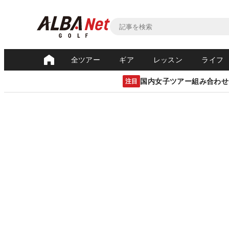
全ツアー
ギア
レッスン
ライフ
国内女子ツアー組み合わせ
注目