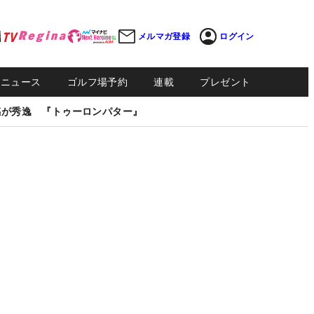
メルマガ登録
ログイン
Sニュース
ゴルフ場予約
連載
プレゼント
感が秀逸 『トゥーロンパター』