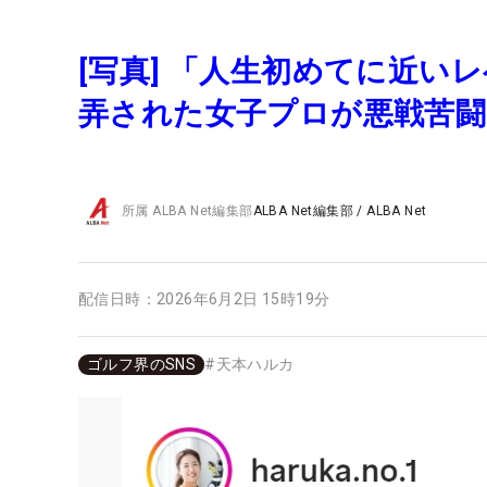
[写真] 「人生初めてに近い
弄された女子プロが悪戦苦闘
所属
ALBA Net編集部
ALBA Net編集部
/
ALBA Net
配信日時：
2026年6月2日 15時19分
ゴルフ界のSNS
#
天本ハルカ