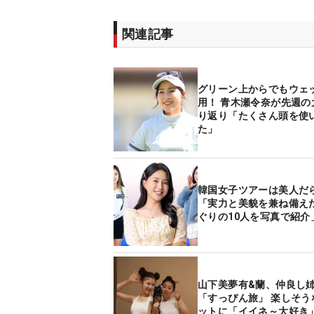
関連記事
グリーン上からでもウェ
用！ 青木瀬令奈が先週の
り返り「たくさん頭を使
た」
韓国女子ツアーは美人だ
「実力と美貌を兼ね備え
ぐりの10人を写真で紹介
山下美夢有&蘭、仲良し
「すっぴん旅」 楽しそう
ットに「イイネ～大好き