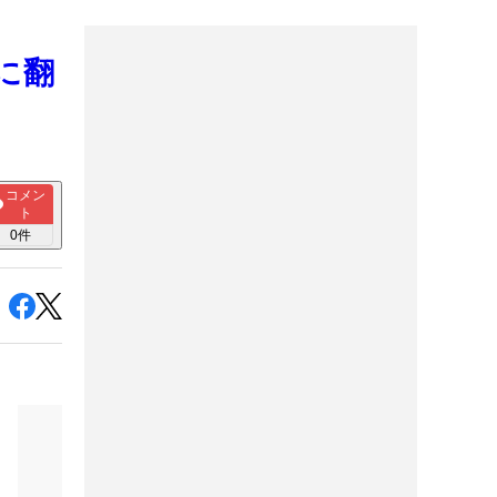
に翻
コメン
ト
0
件