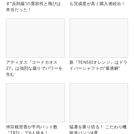
す“反則級”の寛容性と飛びは
も完成度が高く購入者続出！
本当だった！
アディダス『コードカオス
新『TENSEIオレンジ』はドラ
27』は強烈な蹴りでパワーを
イバーシャフトの“最適解”
生む
仲宗根澄香が平均パット数
猛暑を乗り切る！ こだわり機
『TRTL』で6人抜き！
能派パンツ4選