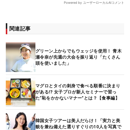
関連記事
グリーン上からでもウェッジを使用！ 青木
瀬令奈が先週の大会を振り返り「たくさん
頭を使いました」
マグロとタイの刺身で食べる順番に決まり
がある⁉ 女子プロが新人セミナーで習っ
た“恥をかかないマナー”とは？【食事編】
韓国女子ツアーは美人だらけ！「実力と美
貌を兼ね備えた選りすぐりの10人を写真で