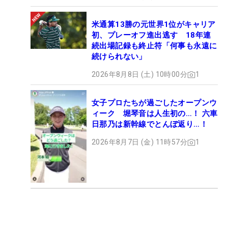
米通算13勝の元世界1位がキャリア
初、プレーオフ進出逃す 18年連
続出場記録も終止符「何事も永遠に
続けられない」
2026年8月8日 (土) 10時00分
1
女子プロたちが過ごしたオープンウ
ィーク 堀琴音は人生初の…！ 六車
日那乃は新幹線でとんぼ返り…！
2026年8月7日 (金) 11時57分
1