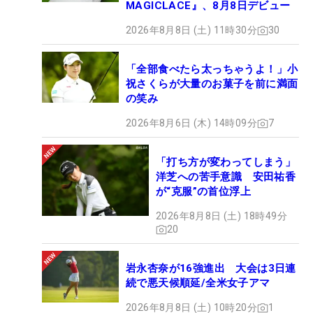
MAGICLACE』、8月8日デビュー
2026年8月8日 (土) 11時30分
30
「全部食べたら太っちゃうよ！」小
祝さくらが大量のお菓子を前に満面
の笑み
2026年8月6日 (木) 14時09分
7
「打ち方が変わってしまう」
洋芝への苦手意識 安田祐香
が“克服”の首位浮上
2026年8月8日 (土) 18時49分
20
岩永杏奈が16強進出 大会は3日連
続で悪天候順延/全米女子アマ
2026年8月8日 (土) 10時20分
1