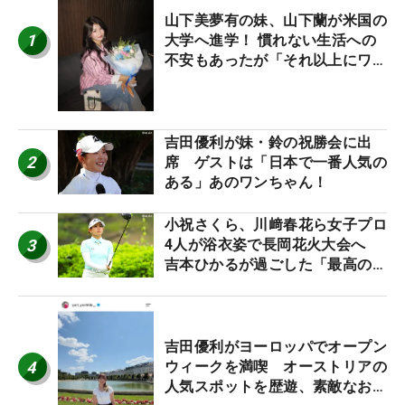
山下美夢有の妹、山下蘭が米国の
1
大学へ進学！ 慣れない生活への
不安もあったが「それ以上にワク
ワクしています」
吉田優利が妹・鈴の祝勝会に出
2
席 ゲストは「日本で一番人気の
ある」あのワンちゃん！
小祝さくら、川﨑春花ら女子プロ
3
4人が浴衣姿で長岡花火大会へ
吉本ひかるが過ごした「最高の夏
休み！」
吉田優利がヨーロッパでオープン
4
ウィークを満喫 オーストリアの
人気スポットを歴遊、素敵なお土