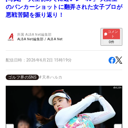
のバンカーショットに翻弄された女子プロが
悪戦苦闘を振り返り！
コメン
所属
ALBA Net編集部
ト
ALBA Net編集部
/
ALBA Net
0
件
配信日時：
2026年6月2日 15時19分
ゴルフ界のSNS
#
天本ハルカ