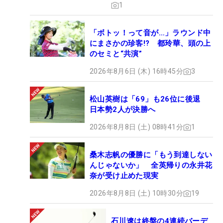
1
「ボトッ！って音が…」ラウンド中
にまさかの珍客!? 都玲華、頭の上
のセミと“共演”
2026年8月6日 (木) 16時45分
3
松山英樹は「69」も26位に後退
日本勢2人が決勝へ
2026年8月8日 (土) 08時41分
1
桑木志帆の優勝に「もう到達しない
んじゃないか」 全英帰りの永井花
奈が受け止めた現実
2026年8月8日 (土) 10時30分
19
石川遼は終盤の4連続バーデ