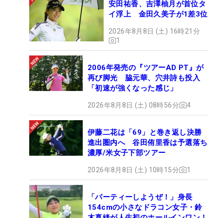
安田祐香、吉澤柚月が首位タ
イ浮上 金田久美子が1差3位
2026年8月8日 (土) 16時21分
1
2006年発売の『ツアーAD PT』が
再び脚光 脇元華、穴井詩も投入
「初速が強くなった感じ」
2026年8月8日 (土) 08時56分
4
伊藤二花は「69」と巻き返し決勝
進出圏内へ 谷田侑里香は予選落ち
濃厚/米女子下部ツアー
2026年8月8日 (土) 10時15分
1
「パーティーしようぜ！」身長
154cmの小さなドラコン女子・鈴
木真緒が人生初のホールインワン！