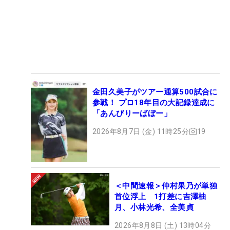
金田久美子がツアー通算500試合に
参戦！ プロ18年目の大記録達成に
「あんびりーばぼー」
2026年8月7日 (金) 11時25分
19
＜中間速報＞仲村果乃が単独
首位浮上 1打差に吉澤柚
月、小林光希、全美貞
2026年8月8日 (土) 13時04分