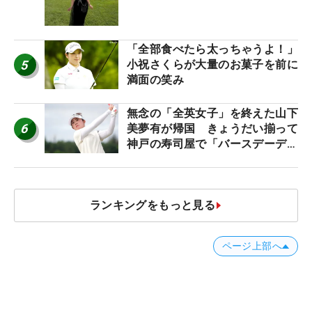
産もゲット！
「全部食べたら太っちゃうよ！」
5
小祝さくらが大量のお菓子を前に
満面の笑み
無念の「全英女子」を終えた山下
6
美夢有が帰国 きょうだい揃って
神戸の寿司屋で「バースデーディ
ナー？」
ランキングをもっと見る
ページ上部へ