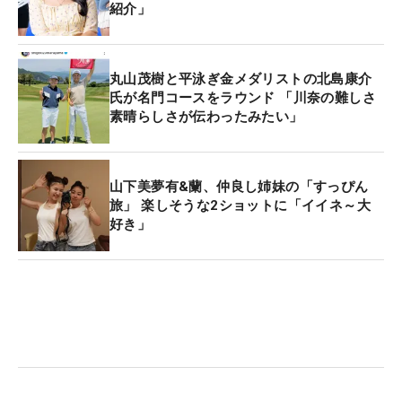
紹介」
丸山茂樹と平泳ぎ金メダリストの北島康介
氏が名門コースをラウンド 「川奈の難しさ
素晴らしさが伝わったみたい」
山下美夢有&蘭、仲良し姉妹の「すっぴん
旅」 楽しそうな2ショットに「イイネ～大
好き」