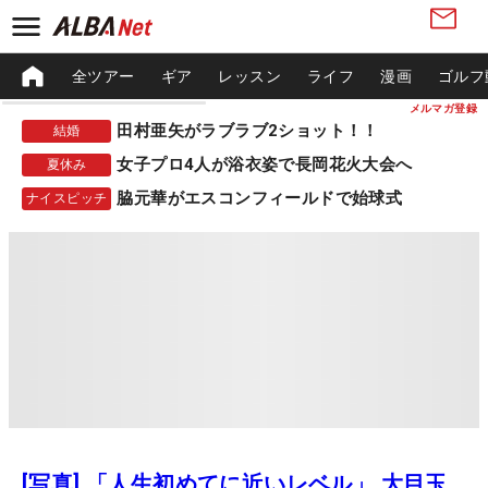
全ツアー
ギア
レッスン
ライフ
漫画
ゴルフ
メルマガ登録
田村亜矢がラブラブ2ショット！！
結婚
女子プロ4人が浴衣姿で長岡花火大会へ
夏休み
脇元華がエスコンフィールドで始球式
ナイスピッチ
[写真] 「人生初めてに近いレベル」 大目玉