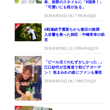
奈、抜群のスタイルに「8頭身！」
「可愛いにも程がある」
2026年8月6日 (木) 11時36分
3
6戦連続予選落ちから復活の狼煙
入谷響を救った師匠・中嶋常幸の助
言
2026年8月8日 (土) 07時45分
19
「ビール注ぐのむずかしかった…」
江口紗代が北海道で初ビアガーデ
ン！ 泡まみれの姿にファンも爆笑
2026年8月6日 (木) 13時27分
1