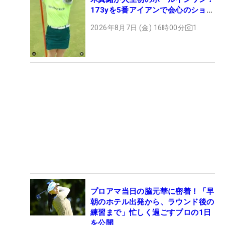
173yを5番アイアンで会心のショッ
ト
2026年8月7日 (金) 16時00分
1
プロアマ当日の脇元華に密着！「早
朝のホテル出発から、ラウンド後の
練習まで」忙しく過ごすプロの1日
を公開