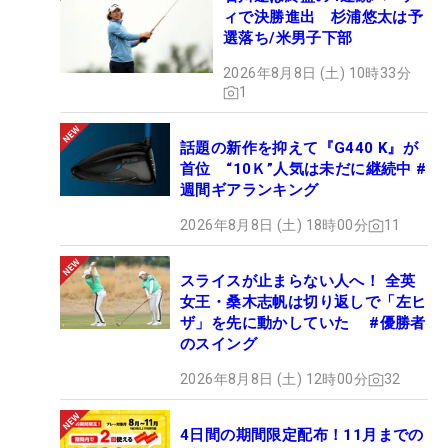
ィで決勝進出 杉浦悠太は予
選落ち/米男子下部
2026年8月8日 (土) 10時33分
1
話題の新作を抑えて『G440 K』が
首位 “10Ｋ”人気は未だに継続中 #
週間ギアランキング
2026年8月8日 (土) 18時00分
11
スライスが止まらない人へ！ 全英
女王・桑木志帆は切り返しで「左ヒ
ザ」を先に動かしていた #優勝者
のスイング
2026年8月8日 (土) 12時00分
32
4日間の期間限定配布！11月までの