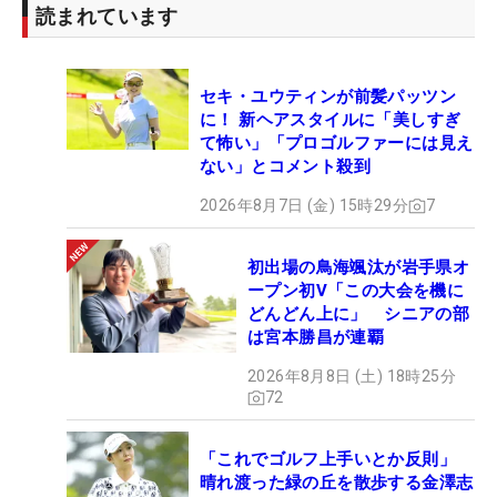
読まれています
セキ・ユウティンが前髪パッツン
に！ 新ヘアスタイルに「美しすぎ
て怖い」「プロゴルファーには見え
ない」とコメント殺到
2026年8月7日 (金) 15時29分
7
初出場の鳥海颯汰が岩手県オ
ープン初V「この大会を機に
どんどん上に」 シニアの部
は宮本勝昌が連覇
2026年8月8日 (土) 18時25分
72
「これでゴルフ上手いとか反則」
晴れ渡った緑の丘を散歩する金澤志