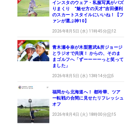
インスタのウェア・私服写真がバズ
りまくり “魅せ方の天才”吉田優利
のスカートスタイルにいいね！【フ
ァンが選ぶ神10】
2026年8月5日 (水) 11時45分
12
青木瀬令奈が木梨憲武&所ジョージ
とラジオで共演！ からの、そのま
まゴルフへ「ずーーーーっと笑って
ました」
2026年8月5日 (水) 13時14分
5
福岡から北海道へ！ 都玲華、ツア
ー転戦の合間に見せたリフレッシュ
オフ
2026年8月4日 (火) 18時00分
15