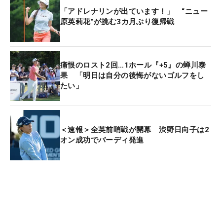
「アドレナリンが出ています！」 “ニュー
原英莉花”が挑む3カ月ぶり復帰戦
痛恨のロスト2回…1ホール『+5』の蝉川泰
果 「明日は自分の後悔がないゴルフをし
たい」
＜速報＞全英前哨戦が開幕 渋野日向子は2
オン成功でバーディ発進