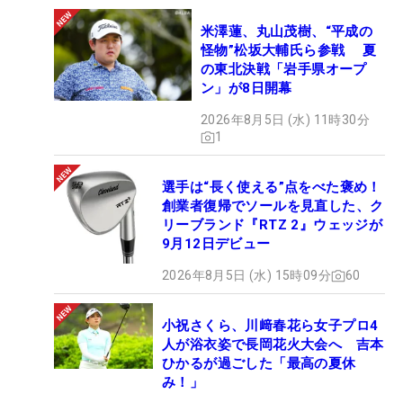
米澤蓮、丸山茂樹、“平成の
怪物”松坂大輔氏ら参戦 夏
の東北決戦「岩手県オープ
ン」が8日開幕
2026年8月5日 (水) 11時30分
1
選手は“長く使える”点をべた褒め！
創業者復帰でソールを見直した、ク
リーブランド『RTZ 2』ウェッジが
9月12日デビュー
2026年8月5日 (水) 15時09分
60
小祝さくら、川﨑春花ら女子プロ4
人が浴衣姿で長岡花火大会へ 吉本
ひかるが過ごした「最高の夏休
み！」