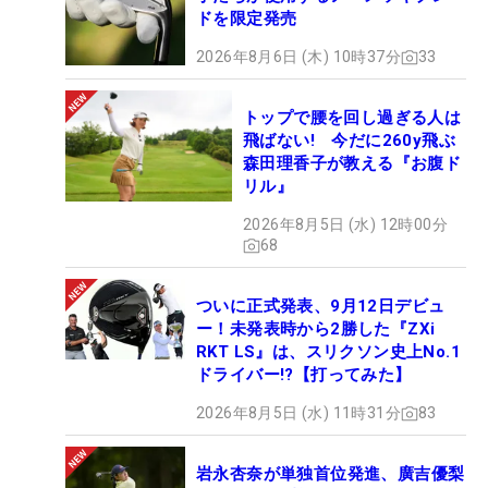
ドを限定発売
2026年8月6日 (木) 10時37分
33
トップで腰を回し過ぎる人は
飛ばない! 今だに260y飛ぶ
森田理香子が教える『お腹ド
リル』
2026年8月5日 (水) 12時00分
68
ついに正式発表、9月12日デビュ
ー！未発表時から2勝した『ZXi
RKT LS』は、スリクソン史上No.1
ドライバー!?【打ってみた】
2026年8月5日 (水) 11時31分
83
岩永杏奈が単独首位発進、廣吉優梨