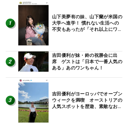
山下美夢有の妹、山下蘭が米国の
1
大学へ進学！ 慣れない生活への
不安もあったが「それ以上にワク
ワクしています」
吉田優利が妹・鈴の祝勝会に出
2
席 ゲストは「日本で一番人気の
ある」あのワンちゃん！
吉田優利がヨーロッパでオープン
3
ウィークを満喫 オーストリアの
人気スポットを歴遊、素敵なお土
産もゲット！