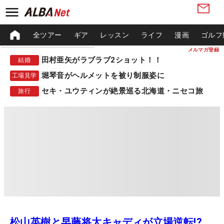
全ツアー
ギア
レッスン
ライフ
漫画
ゴルフ
メルマガ登録
田村亜矢がラブラブ2ショット！！
結婚
堀琴音がヘルメットを被り制服姿に
工場見学
セキ・ユウティンが絶景巡る北海道・ニセコ旅
旅行
松山英樹と早藤将太キャディが立場逆転!?