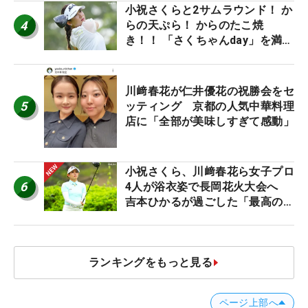
小祝さくらと2サムラウンド！ か
4
らの天ぷら！ からのたこ焼
き！！ 「さくちゃんday」を満喫
した吉本ひかるの福岡遠征最終日
川﨑春花が仁井優花の祝勝会をセ
5
ッティング 京都の人気中華料理
店に「全部が美味しすぎて感動」
小祝さくら、川﨑春花ら女子プロ
6
4人が浴衣姿で長岡花火大会へ
吉本ひかるが過ごした「最高の夏
休み！」
ランキングをもっと見る
ページ上部へ