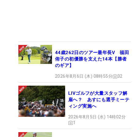
44歳262日のツアー最年長V 福田
侑子の初優勝を支えた14本【勝者
のギア】
2026年8月6日 (木) 08時55分
32
LIVゴルフが大量スタッフ解
雇へ？ あすにも選手ミーテ
ィング実施へ
2026年8月5日 (水) 14時02分
1