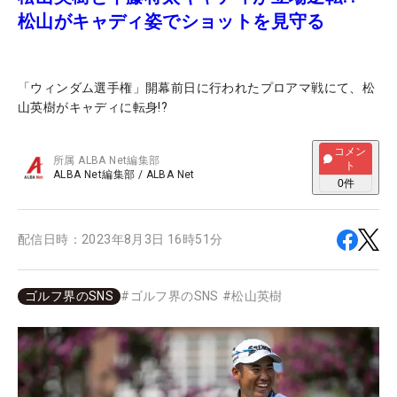
松山がキャディ姿でショットを見守る
「ウィンダム選手権」開幕前日に行われたプロアマ戦にて、松
山英樹がキャディに転身!?
コメン
所属
ALBA Net編集部
ト
ALBA Net編集部
/
ALBA Net
0
件
配信日時：
2023年8月3日 16時51分
ゴルフ界のSNS
#
ゴルフ界のSNS
#
松山英樹