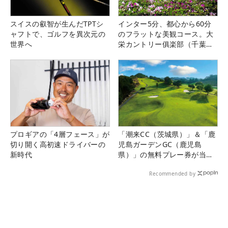
スイスの叡智が生んだTPTシ
インター5分、都心から60分
ャフトで、ゴルフを異次元の
のフラットな美観コース。大
世界へ
栄カントリー俱楽部（千葉
県）
プロギアの「4層フェース」が
「潮来CC（茨城県）」＆「鹿
切り開く高初速ドライバーの
児島ガーデンGC（鹿児島
新時代
県）」の無料プレー券が当た
る！！
Recommended by