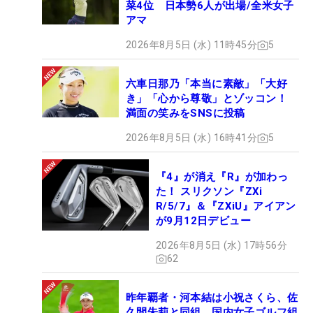
菜4位 日本勢6人が出場/全米女子
アマ
2026年8月5日 (水) 11時45分
5
六車日那乃「本当に素敵」「大好
き」「心から尊敬」とゾッコン！
満面の笑みをSNSに投稿
2026年8月5日 (水) 16時41分
5
『4』が消え『R』が加わっ
た！ スリクソン『ZXi
R/5/7』＆『ZXiU』アイアン
が9月12日デビュー
2026年8月5日 (水) 17時56分
62
昨年覇者・河本結は小祝さくら、佐
久間朱莉と同組 国内女子ゴルフ組