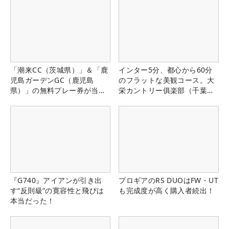
「潮来CC（茨城県）」＆「鹿
インター5分、都心から60分
児島ガーデンGC（鹿児島
のフラットな美観コース。大
県）」の無料プレー券が当た
栄カントリー俱楽部（千葉
る！！
県）
『G740』アイアンが引き出
プロギアのRS DUOはFW・UT
す“反則級”の寛容性と飛びは
も完成度が高く購入者続出！
本当だった！