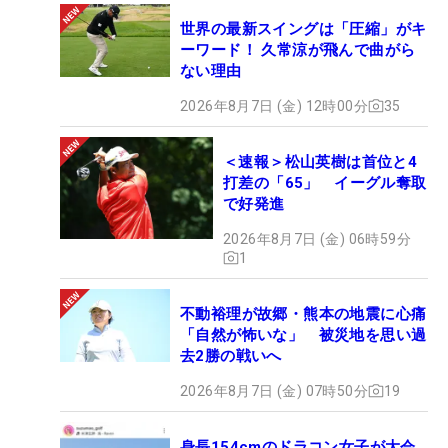
世界の最新スイングは「圧縮」がキ
ーワード！ 久常涼が飛んで曲がら
ない理由
2026年8月7日 (金) 12時00分
35
＜速報＞松山英樹は首位と4
打差の「65」 イーグル奪取
で好発進
2026年8月7日 (金) 06時59分
1
不動裕理が故郷・熊本の地震に心痛
「自然が怖いな」 被災地を思い過
去2勝の戦いへ
2026年8月7日 (金) 07時50分
19
身長154cmのドラコン女子が大会