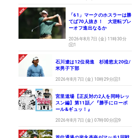
「61」マークのホスラーは勝
てば70人抜き！ 大逆転プレ
ーオフ進出なるか
2026年8月7日 (金) 11時30分
1
石川遼は12位発進 杉浦悠太20位/
米男子下部
2026年8月7日 (金) 10時29分
1
宮里道場【正反対の2人を同時レッ
スン編】第11話／『勝手にローボ
ール&ギュッ！』
2026年8月7日 (金) 07時00分
9
首位通過の岩永杏奈がマッチ1回戦