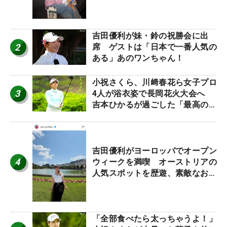
ワクしています」
吉田優利が妹・鈴の祝勝会に出
2
席 ゲストは「日本で一番人気の
ある」あのワンちゃん！
小祝さくら、川﨑春花ら女子プロ
3
4人が浴衣姿で長岡花火大会へ
吉本ひかるが過ごした「最高の夏
休み！」
吉田優利がヨーロッパでオープン
4
ウィークを満喫 オーストリアの
人気スポットを歴遊、素敵なお土
産もゲット！
「全部食べたら太っちゃうよ！」