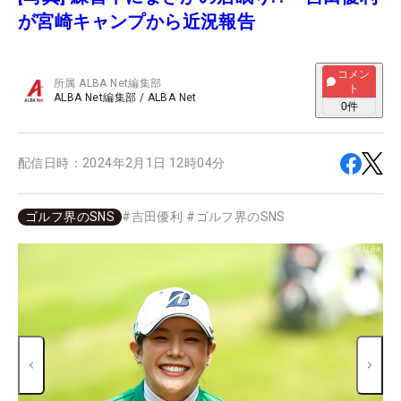
が宮崎キャンプから近況報告
コメン
所属
ALBA Net編集部
ト
ALBA Net編集部
/
ALBA Net
0
件
配信日時：
2024年2月1日 12時04分
ゴルフ界のSNS
#
吉田優利
#
ゴルフ界のSNS