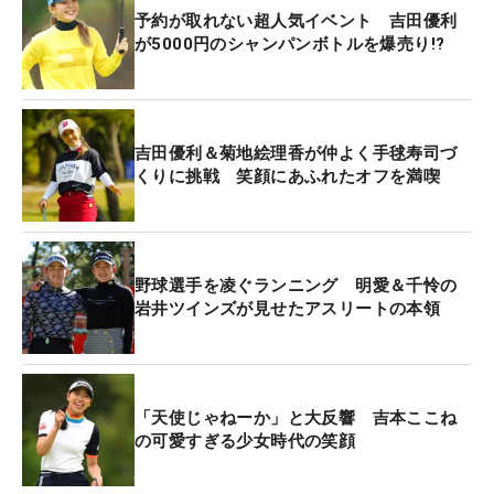
予約が取れない超人気イベント 吉田優利
が5000円のシャンパンボトルを爆売り!?
吉田優利＆菊地絵理香が仲よく手毬寿司づ
くりに挑戦 笑顔にあふれたオフを満喫
野球選手を凌ぐランニング 明愛＆千怜の
岩井ツインズが見せたアスリートの本領
「天使じゃねーか」と大反響 吉本ここね
の可愛すぎる少女時代の笑顔