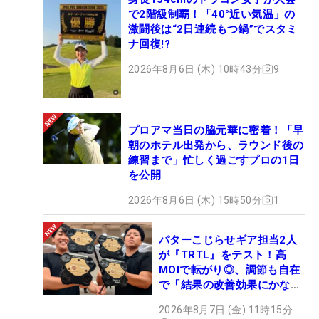
で2階級制覇！「40°近い気温」の
激闘後は“2日連続もつ鍋”でスタミ
ナ回復!?
2026年8月6日 (木) 10時43分
9
プロアマ当日の脇元華に密着！「早
朝のホテル出発から、ラウンド後の
練習まで」忙しく過ごすプロの1日
を公開
2026年8月6日 (木) 15時50分
1
パターこじらせギア担当2人
が『TRTL』をテスト！高
MOIで転がり◎、調節も自在
で「結果の改善効果にかなり
の意外性」
2026年8月7日 (金) 11時15分