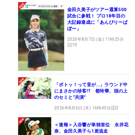
金田久美子がツアー通算500
試合に参戦！ プロ18年目の
大記録達成に「あんびりーば
ぼー」
2026年8月7日 (金) 11時25分
19
「ボトッ！って音が…」ラウンド中
にまさかの珍客!? 都玲華、頭の上
のセミと“共演”
2026年8月6日 (木) 16時45分
3
＜速報＞入谷響が単独首位 永井花
奈、金田久美子ら1差追走