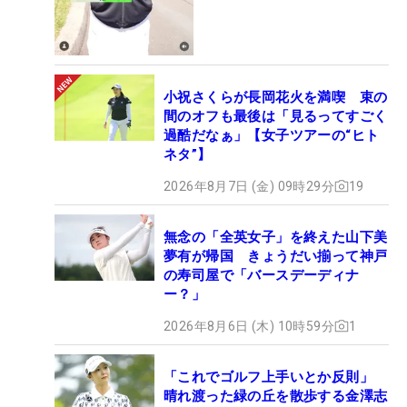
小祝さくらが長岡花火を満喫 束の
間のオフも最後は「見るってすごく
過酷だなぁ」【女子ツアーの“ヒト
ネタ”】
2026年8月7日 (金) 09時29分
19
無念の「全英女子」を終えた山下美
夢有が帰国 きょうだい揃って神戸
の寿司屋で「バースデーディナ
ー？」
2026年8月6日 (木) 10時59分
1
「これでゴルフ上手いとか反則」
晴れ渡った緑の丘を散歩する金澤志