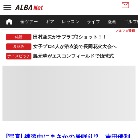
全ツアー
ギア
レッスン
ライフ
漫画
ゴルフ
メルマガ登録
田村亜矢がラブラブ2ショット！！
結婚
女子プロ4人が浴衣姿で長岡花火大会へ
夏休み
脇元華がエスコンフィールドで始球式
ナイスピッチ
[写真] 練習中にまさかの居眠り!? 吉田優利