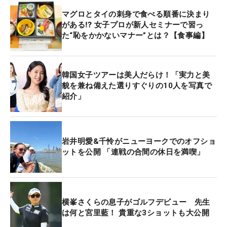
マグロとタイの刺身で食べる順番に決まり
がある⁉ 女子プロが新人セミナーで習っ
た“恥をかかないマナー”とは？【食事編】
韓国女子ツアーは美人だらけ！「実力と美
貌を兼ね備えた選りすぐりの10人を写真で
紹介」
岩井明愛&千怜がニューヨークでのオフショ
ットを公開 「連戦の合間の休日を満喫」
横峯さくらの息子がゴルフデビュー 先生
は何と宮里藍！ 貴重な3ショットも大公開