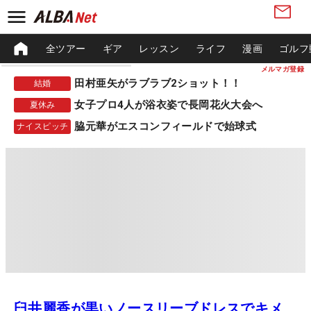
全ツアー
ギア
レッスン
ライフ
漫画
ゴルフ
メルマガ登録
田村亜矢がラブラブ2ショット！！
結婚
女子プロ4人が浴衣姿で長岡花火大会へ
夏休み
脇元華がエスコンフィールドで始球式
ナイスピッチ
臼井麗香が黒いノースリーブドレスでキメ