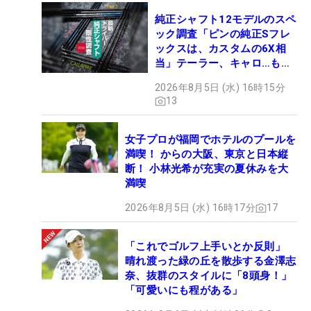
純正シャフト12モデルのスペ
ック調査「ピンの純正Sフレ
ックスは、カスタムの6X相
当」テーラー、キャロ…もチ
ェック！
2026年8月5日 (水) 16時15分
13
女子プロが福岡でホテルのプールを
満喫！ からの大阪、東京と日本縦
断！ 小林光希が充実の夏休みを大
満喫
2026年8月5日 (水) 16時17分
17
「これでゴルフ上手いとか反則」
晴れ渡った緑の丘を散歩する金澤志
奈、抜群のスタイルに「8頭身！」
「可愛いにも程がある」