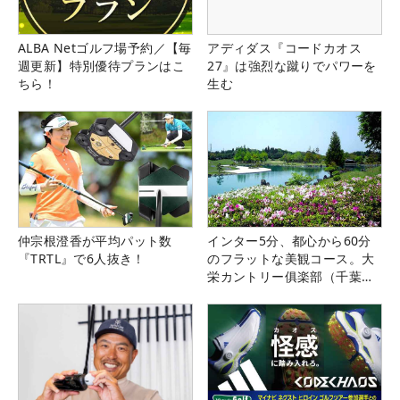
ALBA Netゴルフ場予約／【毎
アディダス『コードカオス
週更新】特別優待プランはこ
27』は強烈な蹴りでパワーを
ちら！
生む
仲宗根澄香が平均パット数
インター5分、都心から60分
『TRTL』で6人抜き！
のフラットな美観コース。大
栄カントリー俱楽部（千葉
県）