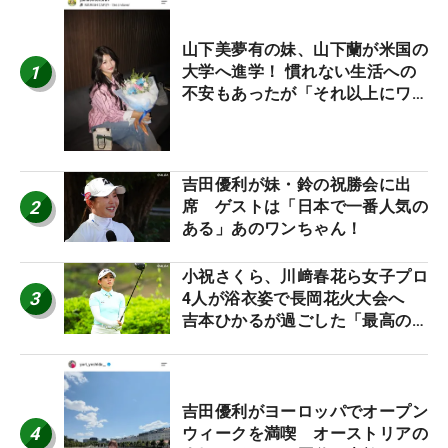
山下美夢有の妹、山下蘭が米国の
1
大学へ進学！ 慣れない生活への
不安もあったが「それ以上にワク
ワクしています」
吉田優利が妹・鈴の祝勝会に出
2
席 ゲストは「日本で一番人気の
ある」あのワンちゃん！
小祝さくら、川﨑春花ら女子プロ
3
4人が浴衣姿で長岡花火大会へ
吉本ひかるが過ごした「最高の夏
休み！」
吉田優利がヨーロッパでオープン
4
ウィークを満喫 オーストリアの