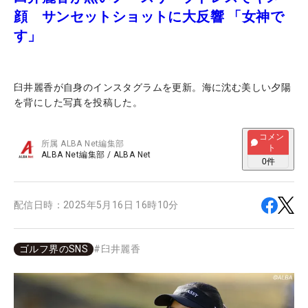
顔 サンセットショットに大反響 「女神で
す」
臼井麗香が自身のインスタグラムを更新。海に沈む美しい夕陽
を背にした写真を投稿した。
コメン
所属
ALBA Net編集部
ト
ALBA Net編集部
/
ALBA Net
0
件
配信日時：
2025年5月16日 16時10分
ゴルフ界のSNS
#
臼井麗香