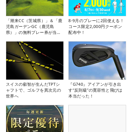
「潮来CC（茨城県）」＆「鹿
8-9月のプレーに2回使える！
児島ガーデンGC（鹿児島
コース限定2,000円クーポン
県）」の無料プレー券が当た
配布中！
る！！
スイスの叡智が生んだTPTシ
『G740』アイアンが引き出
ャフトで、ゴルフを異次元の
す“反則級”の寛容性と飛びは
世界へ
本当だった！