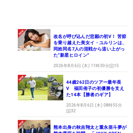
改名が呼び込んだ悲願の初V！ 苦節
を乗り越えた美女イ・ユルリンは、
同姓同名7人の混戦から這い上がっ
た“新星ヒロイン”
2026年8月6日 (木) 11時30分
15
44歳262日のツアー最年長
V 福田侑子の初優勝を支え
た14本【勝者のギア】
2026年8月6日 (木) 08時55分
32
熊本出身の秋吉翔太と重永亜斗夢が