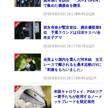
熊本県庁を訪問 「JOYX OPEN」
で集めた義援金を贈呈
2026年8月6日 (木) 18時43分
8
岩永杏奈が暫定首位、廣吉優梨菜8
位 予選ラウンドは日没サスペ/全
米女子アマ
2026年8月6日 (木) 11時18分
1
全英より国内を選んだ河本結 女王
レースで離されるも桑木志帆のVに
「刺激をもらいました」
2026年8月6日 (木) 15時45分
19
米国キャロウェイ、PGAツア
ー選手たちが使用するノーメ
ッキブレードを限定発売