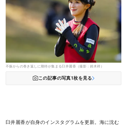
不振からの巻き返しに期待が集まる臼井麗香（撮影：鈴木祥）
この記事の写真
1
枚を見る
臼井麗香が自身のインスタグラムを更新。海に沈む