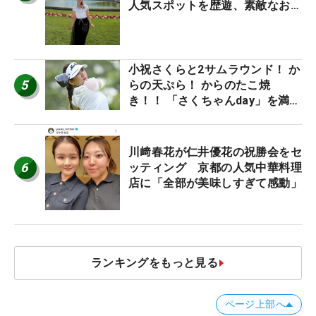
人気スポットを歴遊、素敵なお土
産もゲット！
小祝さくらと2サムラウンド！ か
5
らの天ぷら！ からのたこ焼
き！！ 「さくちゃんday」を満喫
した吉本ひかるの福岡遠征最終日
川﨑春花が仁井優花の祝勝会をセ
6
ッティング 京都の人気中華料理
店に「全部が美味しすぎて感動」
ランキングをもっと見る
ページ上部へ