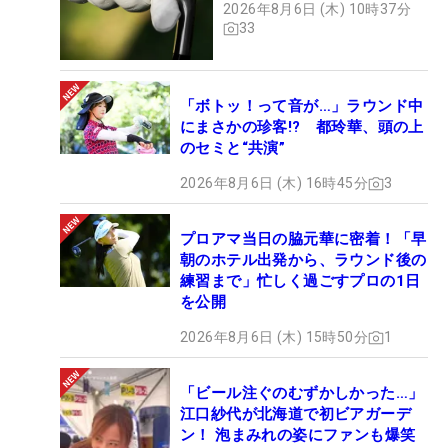
2026年8月6日 (木) 10時37分
33
「ボトッ！って音が…」ラウンド中
にまさかの珍客!? 都玲華、頭の上
のセミと“共演”
2026年8月6日 (木) 16時45分
3
プロアマ当日の脇元華に密着！「早
朝のホテル出発から、ラウンド後の
練習まで」忙しく過ごすプロの1日
を公開
2026年8月6日 (木) 15時50分
1
「ビール注ぐのむずかしかった…」
江口紗代が北海道で初ビアガーデ
ン！ 泡まみれの姿にファンも爆笑