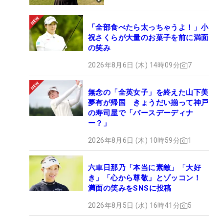
「全部食べたら太っちゃうよ！」小
祝さくらが大量のお菓子を前に満面
の笑み
2026年8月6日 (木) 14時09分
7
無念の「全英女子」を終えた山下美
夢有が帰国 きょうだい揃って神戸
の寿司屋で「バースデーディナ
ー？」
2026年8月6日 (木) 10時59分
1
六車日那乃「本当に素敵」「大好
き」「心から尊敬」とゾッコン！
満面の笑みをSNSに投稿
2026年8月5日 (水) 16時41分
5