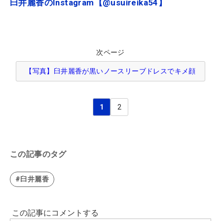
臼井麗香のInstagram【@usuireika54】
次ページ
【写真】臼井麗香が黒いノースリーブドレスでキメ顔
1
2
この記事のタグ
#臼井麗香