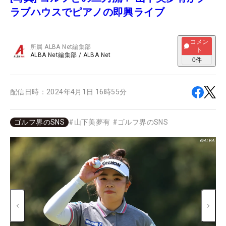
ラブハウスでピアノの即興ライブ
コメン
所属
ALBA Net編集部
ト
ALBA Net編集部
/
ALBA Net
0
件
配信日時：
2024年4月1日 16時55分
ゴルフ界のSNS
#
山下美夢有
#
ゴルフ界のSNS