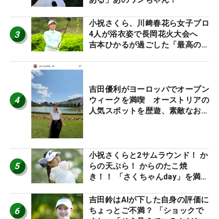
小祝さくら、川﨑春花ら女子プロ
3
4人が浴衣姿で長岡花火大会へ
吉本ひかるが過ごした「最高の夏
休み！」
吉田優利がヨーロッパでオープン
4
ウィークを満喫 オーストリアの
人気スポットを歴遊、素敵なお土
産もゲット！
小祝さくらと2サムラウンド！ か
5
らの天ぷら！ からのたこ焼
き！！ 「さくちゃんday」を満喫
した吉本ひかるの福岡遠征最終日
吉田鈴はAIが下した自身の評価に
6
ちょっとご不満？ 「ショックで