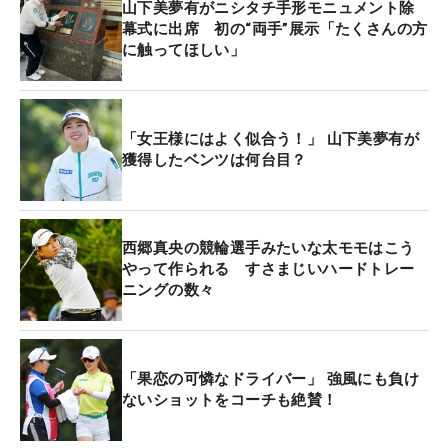
山下美夢有がニシタチ手形モニュメント除
幕式に出席 初の“両手”展示「たくさんの方
に触ってほしい」
「女王様にはよく似合う！」 山下美夢有が
獲得したベンツは何台目？
西郷真央の競輪選手みたいな太モモはこう
やって作られる すさまじいハードトレー
ニングの数々
「果恋の可憐なドライバー」 強風にも負け
ないショットをコーチも絶賛！