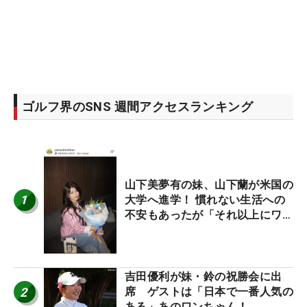
ゴルフ界のSNS 週間アクセスランキング
山下美夢有の妹、山下蘭が米国の
1
大学へ進学！ 慣れない生活への
不安もあったが「それ以上にワク
ワクしています」
吉田優利が妹・鈴の祝勝会に出
2
席 ゲストは「日本で一番人気の
ある」あのワンちゃん！