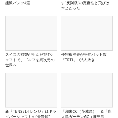
能派パンツ4選
す“反則級”の寛容性と飛びは
本当だった！
スイスの叡智が生んだTPTシ
仲宗根澄香が平均パット数
ャフトで、ゴルフを異次元の
『TRTL』で6人抜き！
世界へ
新『TENSEIオレンジ』はドラ
「潮来CC（茨城県）」＆「鹿
イバーシャフトの“最適解”
児島ガーデンGC（鹿児島