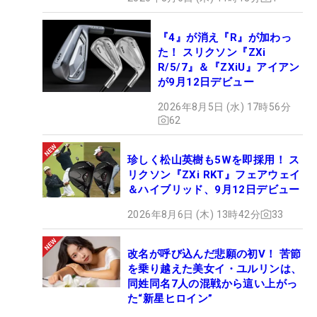
『4』が消え『R』が加わっ
た！ スリクソン『ZXi
R/5/7』＆『ZXiU』アイアン
が9月12日デビュー
2026年8月5日 (水) 17時56分
62
珍しく松山英樹も5Wを即採用！ ス
リクソン『ZXi RKT』フェアウェイ
＆ハイブリッド、9月12日デビュー
2026年8月6日 (木) 13時42分
33
改名が呼び込んだ悲願の初V！ 苦節
を乗り越えた美女イ・ユルリンは、
同姓同名7人の混戦から這い上がっ
た“新星ヒロイン”