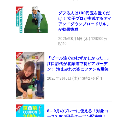
ダフる人は100円玉を置くだ
け！ 女子プロが実践するアイ
アン「ダウンブロードリル」
が効果抜群
2026年8月6日 (木) 12時00分
40
「ビール注ぐのむずかしかった…」
江口紗代が北海道で初ビアガーデ
ン！ 泡まみれの姿にファンも爆笑
2026年8月6日 (木) 13時27分
1
8－9月のプレーに使える！対象コ
ース2,000円分クーポン配布中！