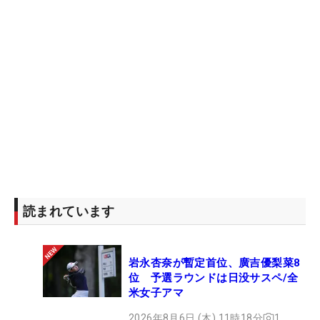
読まれています
岩永杏奈が暫定首位、廣吉優梨菜8
位 予選ラウンドは日没サスペ/全
米女子アマ
2026年8月6日 (木) 11時18分
1