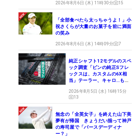
2026年8月6日 (木) 11時30分
15
「全部食べたら太っちゃうよ！」小
祝さくらが大量のお菓子を前に満面
の笑み
2026年8月6日 (木) 14時09分
7
純正シャフト12モデルのスペ
ック調査「ピンの純正Sフレ
ックスは、カスタムの6X相
当」テーラー、キャロ…もチ
ェック！
2026年8月5日 (水) 16時15分
13
無念の「全英女子」を終えた山下美
夢有が帰国 きょうだい揃って神戸
の寿司屋で「バースデーディナ
ー？」