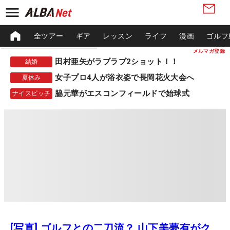
全ツアー
ギア
レッスン
ライフ
漫画
ゴルフ
メルマガ登録
田村亜矢がラブラブ2ショット！！
結婚
女子プロ4人が浴衣姿で長岡花火大会へ
夏休み
脇元華がエスコンフィールドで始球式
ナイスピッチ
[写真] ゴルフとの二刀流？ 山下美夢有がク