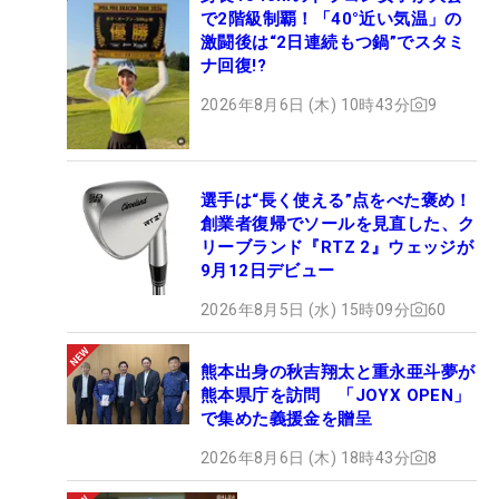
で2階級制覇！「40°近い気温」の
激闘後は“2日連続もつ鍋”でスタミ
ナ回復!?
2026年8月6日 (木) 10時43分
9
選手は“長く使える”点をべた褒め！
創業者復帰でソールを見直した、ク
リーブランド『RTZ 2』ウェッジが
9月12日デビュー
2026年8月5日 (水) 15時09分
60
熊本出身の秋吉翔太と重永亜斗夢が
熊本県庁を訪問 「JOYX OPEN」
で集めた義援金を贈呈
2026年8月6日 (木) 18時43分
8