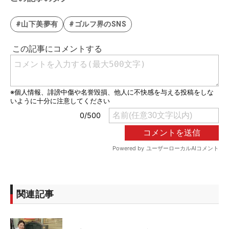
#山下美夢有
#ゴルフ界のSNS
関連記事